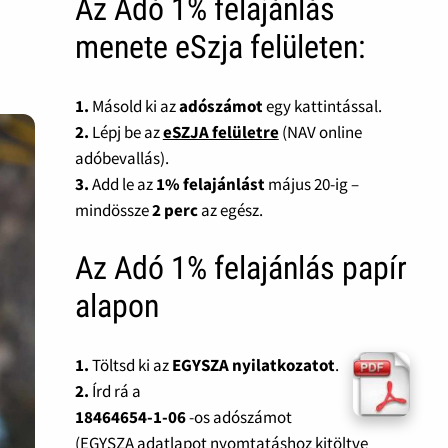
Az Adó 1% felajánlás
menete eSzja felületen:
1.
Másold ki az
adószámot
egy kattintással.
2.
Lépj be az
eSZJA felületre
(NAV online
adóbevallás).
3.
Add le az
1% felajánlást
május 20-ig –
mindössze
2 perc
az egész.
Az Adó 1% felajánlás papír
alapon
1.
Töltsd ki az
EGYSZA nyilatkozatot
.
2.
Írd rá a
18464654-1-06
-os adószámot
(EGYSZA adatlapot nyomtatáshoz kitöltve