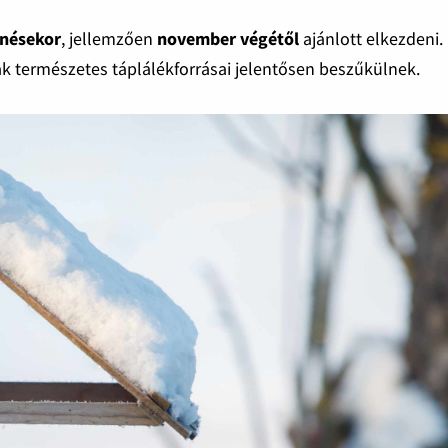
enésekor
, jellemzően
november végétől
ajánlott elkezdeni.
rak természetes táplálékforrásai jelentősen beszűkülnek.