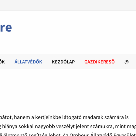
re
ÓK
ÁLLATVÉDŐK
KEZDŐLAP
GAZDIKERESÕ
@
átot, hanem a kertjeinkbe látogató madarak számára is
ég hiánya sokkal nagyobb veszélyt jelent számukra, mint ma
i életmentő segítség lehet. Az Orpheus Állatvédő Egyesület