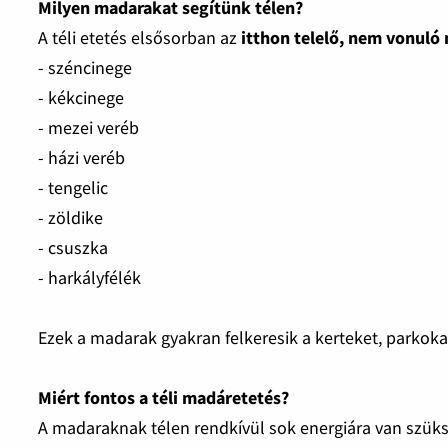
Milyen madarakat segítünk télen?
A téli etetés elsősorban az
itthon telelő, nem vonuló
- széncinege
- kékcinege
- mezei veréb
- házi veréb
- tengelic
- zöldike
- csuszka
- harkályfélék
Ezek a madarak gyakran felkeresik a kerteket, parkoka
Miért fontos a téli madáretetés?
A madaraknak télen rendkívül sok energiára van szük