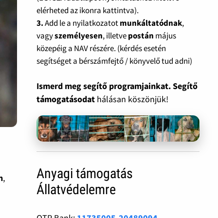
elérheted az ikonra kattintva).
3.
Add le a nyilatkozatot
munkáltatódnak
,
vagy
személyesen
, illetve
postán
május
közepéig a NAV részére. (kérdés esetén
segítséget a bérszámfejtő / könyvelő tud adni)
Ismerd meg segítő programjainkat. Segítő
támogatásodat
hálásan köszönjük!
Anyagi támogatás
n
,
Állatvédelemre
OTP Bank:
11735005-20489094