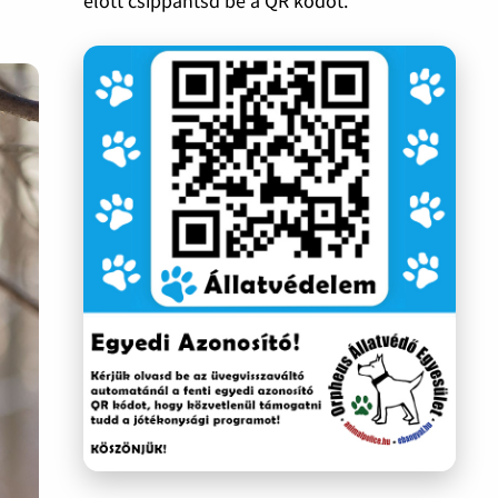
előtt csippantsd be a QR kódot.