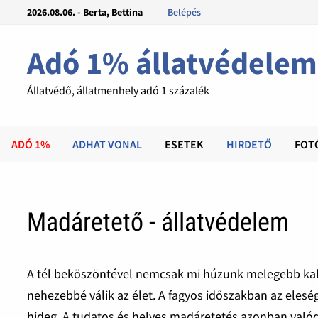
2026.08.06. - Berta, Bettina
Belépés
Adó 1% állatvédelem
Állatvédő, állatmenhely adó 1 százalék
ADÓ 1%
ADHAT VONAL
ESETEK
HIRDETŐ
FOT
Madáretető - állatvédelem
A tél beköszöntével nemcsak mi húzunk melegebb kab
nehezebbé válik az élet. A fagyos időszakban az eles
hideg. A tudatos és helyes madáretetés azonban valód