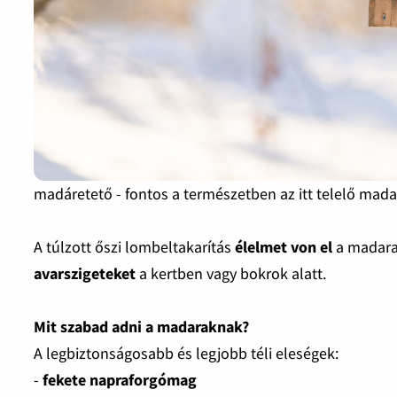
madáretető - fontos a természetben az itt telelő mad
A túlzott őszi lombeltakarítás
élelmet von el
a madarak
avarszigeteket
a kertben vagy bokrok alatt.
Mit szabad adni a madaraknak?
A legbiztonságosabb és legjobb téli eleségek:
-
fekete napraforgómag