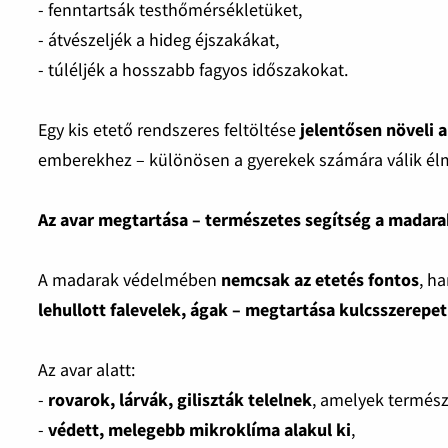
- fenntartsák testhőmérsékletüket,
- átvészeljék a hideg éjszakákat,
- túléljék a hosszabb fagyos időszakokat.
Egy kis etető rendszeres feltöltése
jelentősen növeli a
emberekhez – különösen a gyerekek számára válik él
Az avar megtartása – természetes segítség a madar
A madarak védelmében
nemcsak az etetés fontos
, h
lehullott falevelek, ágak – megtartása kulcsszerepet
Az avar alatt:
-
rovarok, lárvák, giliszták telelnek
, amelyek termész
-
védett, melegebb mikroklíma alakul ki
,