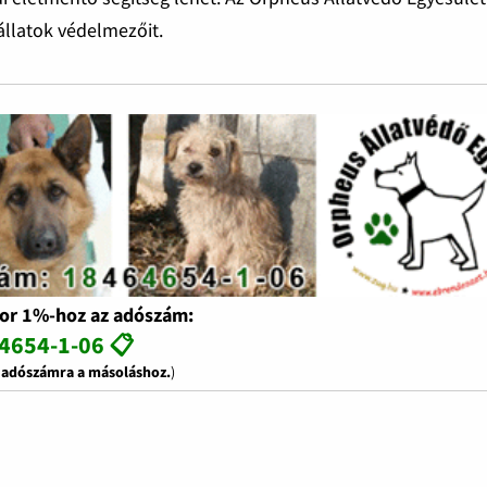
állatok védelmezőit.
or 1%-hoz az adószám:
4654-1-06 📋
z adószámra a másoláshoz.
)