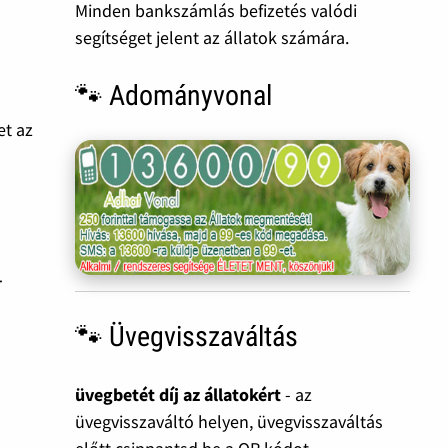
Minden bankszámlás befizetés valódi
segítséget jelent az állatok számára.
🐾 Adományvonal
et az
–
🐾 Üvegvisszaváltás
üvegbetét díj az állatokért
- az
üvegvisszaváltó helyen, üvegvisszaváltás