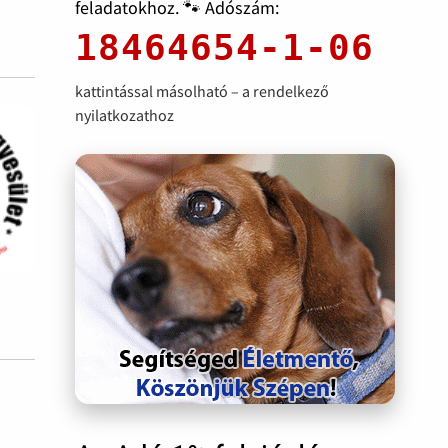
feladatokhoz. 🐾 Adószám:
18464654-1-06
kattintással másolható – a rendelkező
nyilatkozathoz