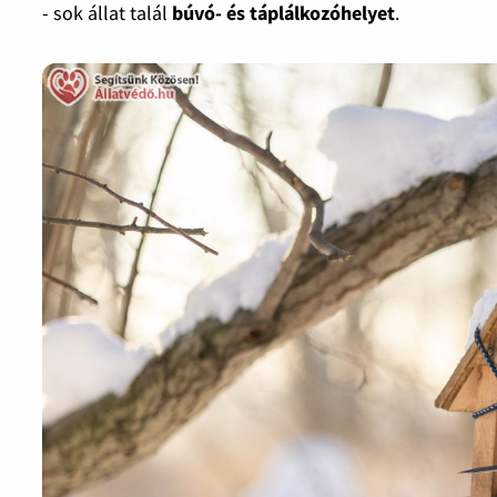
- sok állat talál
búvó- és táplálkozóhelyet
.