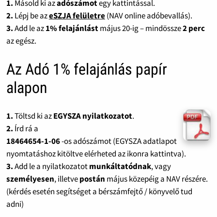
1.
Másold ki az
adószámot
egy kattintással.
2.
Lépj be az
eSZJA felületre
(NAV online adóbevallás).
3.
Add le az
1% felajánlást
május 20-ig – mindössze
2 perc
az egész.
Az Adó 1% felajánlás papír
alapon
1.
Töltsd ki az
EGYSZA nyilatkozatot
.
2.
Írd rá a
18464654-1-06
-os adószámot (EGYSZA adatlapot
nyomtatáshoz kitöltve elérheted az ikonra kattintva).
3.
Add le a nyilatkozatot
munkáltatódnak
, vagy
személyesen
, illetve
postán
május közepéig a NAV részére.
(kérdés esetén segítséget a bérszámfejtő / könyvelő tud
adni)