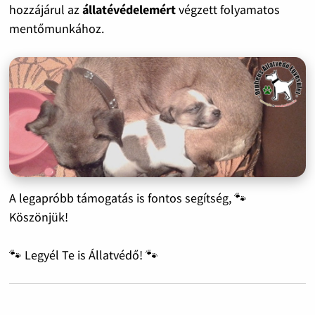
hozzájárul az
állatévédelemért
végzett folyamatos
mentőmunkához.
A legapróbb támogatás is fontos segítség, 🐾
Köszönjük!
🐾 Legyél Te is Állatvédő! 🐾