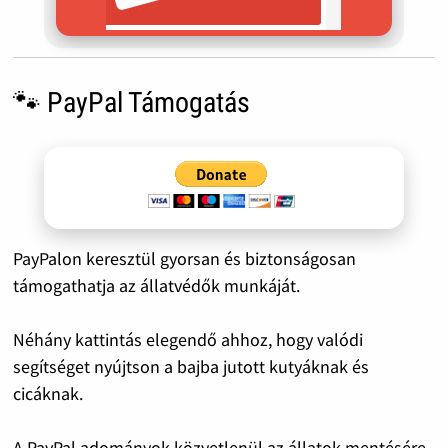
🐾 PayPal Támogatás
PayPalon keresztül gyorsan és biztonságosan
támogathatja az állatvédők munkáját.
Néhány kattintás elegendő ahhoz, hogy valódi
segítséget nyújtson a bajba jutott kutyáknak és
cicáknak.
A PayPal adományok közvetlenül az állatok mentésére,