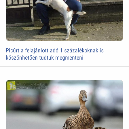
Picúrt a felajánlott adó 1 százalékoknak is
köszönhetően tudtuk megmenteni