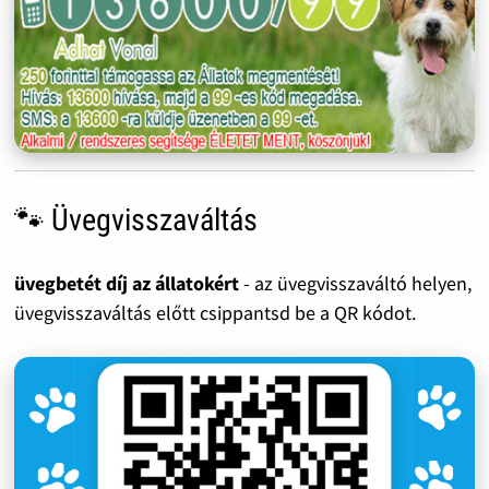
🐾 Üvegvisszaváltás
üvegbetét díj az állatokért
- az üvegvisszaváltó helyen,
üvegvisszaváltás előtt csippantsd be a QR kódot.