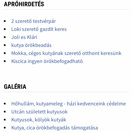
APRÓHIRDETÉS
2 szerető testvérpár
Loki szerető gazdit keres
Joli es Klári
kutya örökbeadás
Mokka, céges kutyának szerető otthont keresünk
Kiscica ingyen örökbefogadható
GALÉRIA
Hőhullám, kutyameleg - házi kedvenceink cédelme
Utcán született kutyusok
Kutyusok, kölyök kutyák
Kutya, cica örökbefogadás támogatása