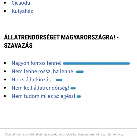
Cicaodu
Kutyaház
ÁLLATRENDŐRSÉGET MAGYARORSZÁGRA! -
SZAVAZÁS
Nagyon fontos lenne!
Nem lenne rossz, ha lenne!
Nincs állatkínzás...
Nem kell állatrendőrség!
Nem tudom mi ez az egész!
Oldalainkon és mobil alkalmazásainkban cookie-kat használunk felhasználói élmény