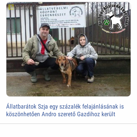
Állatbarátok Szja egy százalék felajánlásának is
köszönhetően Andro szerető Gazdihoz került