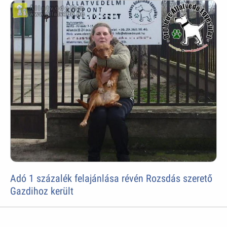
Adó 1 százalék felajánlása révén Rozsdás szerető
Gazdihoz került