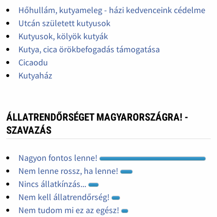
Hőhullám, kutyameleg - házi kedvenceink cédelme
Utcán született kutyusok
Kutyusok, kölyök kutyák
Kutya, cica örökbefogadás támogatása
Cicaodu
Kutyaház
ÁLLATRENDŐRSÉGET MAGYARORSZÁGRA! -
SZAVAZÁS
Nagyon fontos lenne!
Nem lenne rossz, ha lenne!
Nincs állatkínzás...
Nem kell állatrendőrség!
Nem tudom mi ez az egész!