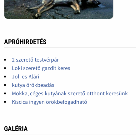
APRÓHIRDETÉS
2 szerető testvérpár
Loki szerető gazdit keres
Joli es Klári
kutya örökbeadás
Mokka, céges kutyának szerető otthont keresünk
Kiscica ingyen örökbefogadható
GALÉRIA