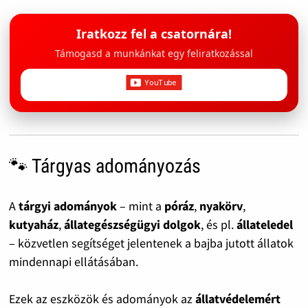
Iratkozz fel a csatornára!
Támogasd a munkánkat egy feliratkozással
🐾 Tárgyas adományozás
A
tárgyi adományok
– mint a
póráz
,
nyakörv
,
kutyaház
,
állategészségügyi dolgok
, és pl.
állateledel
– közvetlen segítséget jelentenek a bajba jutott állatok
mindennapi ellátásában.
Ezek az eszközök és adományok az
állatvédelemért