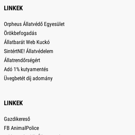
LINKEK
Orpheus Állatvédő Egyesület
Örökbefogadás
Állatbarát Web Kuckó
SintértNE! Állatvédelem
Állatrendőrségért
Adó 1% kutyamentés
Üvegbetét díj adomány
LINKEK
Gazdikereső
FB AnimalPolice