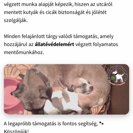
végzett munka alapját képezik, hiszen az utcáról
mentett kutyák és cicák biztonságát és jólétét
szolgálják.
Minden felajánlott tárgy valódi támogatás, amely
hozzájárul az
állatévédelemért
végzett folyamatos
mentőmunkához.
A legapróbb támogatás is fontos segítség, 🐾
Köszönjük!