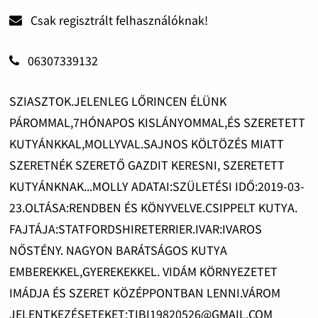
Csak regisztrált felhasználóknak!
06307339132
SZIASZTOK.JELENLEG LŐRINCEN ÉLÜNK
PÁROMMAL,7HÓNAPOS KISLÁNYOMMAL,ÉS SZERETETT
KUTYÁNKKAL,MOLLYVAL.SAJNOS KÖLTÖZÉS MIATT
SZERETNÉK SZERETŐ GAZDIT KERESNI, SZERETETT
KUTYÁNKNAK...MOLLY ADATAI:SZÜLETÉSI IDŐ:2019-03-
23.OLTÁSA:RENDBEN ÉS KÖNYVELVE.CSIPPELT KUTYA.
FAJTÁJA:STATFORDSHIRETERRIER.IVAR:IVAROS
NŐSTÉNY. NAGYON BARÁTSÁGOS KUTYA
EMBEREKKEL,GYEREKEKKEL. VIDÁM KÖRNYEZETET
IMÁDJA ÉS SZERET KÖZÉPPONTBAN LENNI.VÁROM
JELENTKEZÉSETEKET:TIBI19820526@GMAIL.COM