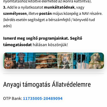
nyomtatáshoz kitöltve elérheted az ikonra kattintva).
3.
Add le a nyilatkozatot
munkáltatódnak
, vagy
személyesen
, illetve
postán
május közepéig a NAV részére.
(kérdés esetén segítséget a bérszámfejtő / könyvelő tud
adni)
Ismerd meg segítő programjainkat. Segítő
támogatásodat
hálásan köszönjük!
Anyagi támogatás Állatvédelemre
OTP Bank:
11735005-20489094