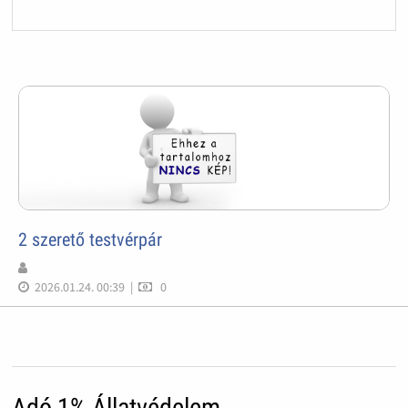
2 szerető testvérpár
2026.01.24. 00:39
|
0
Adó 1% Állatvédelem