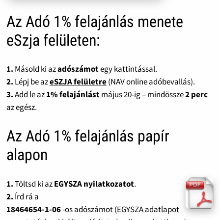
Az Adó 1% felajánlás menete
eSzja felületen:
1.
Másold ki az
adószámot
egy kattintással.
2.
Lépj be az
eSZJA felületre
(NAV online adóbevallás).
3.
Add le az
1% felajánlást
május 20-ig – mindössze
2 perc
az egész.
Az Adó 1% felajánlás papír
alapon
1.
Töltsd ki az
EGYSZA nyilatkozatot
.
2.
Írd rá a
18464654-1-06
-os adószámot (EGYSZA adatlapot