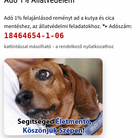
Adó 1% felajánlásod reményt ad a kutya és cica
mentéshez, az állatvédelmi feladatokhoz. 🐾 Adószám:
18464654-1-06
kattintással másolható – a rendelkező nyilatkozathoz