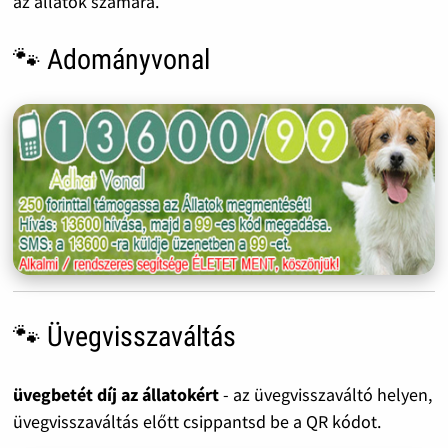
az állatok számára.
🐾 Adományvonal
🐾 Üvegvisszaváltás
üvegbetét díj az állatokért
- az üvegvisszaváltó helyen,
üvegvisszaváltás előtt csippantsd be a QR kódot.