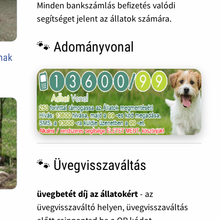
Minden bankszámlás befizetés valódi
segítséget jelent az állatok számára.
🐾 Adományvonal
ának
🐾 Üvegvisszaváltás
üvegbetét díj az állatokért
- az
üvegvisszaváltó helyen, üvegvisszaváltás