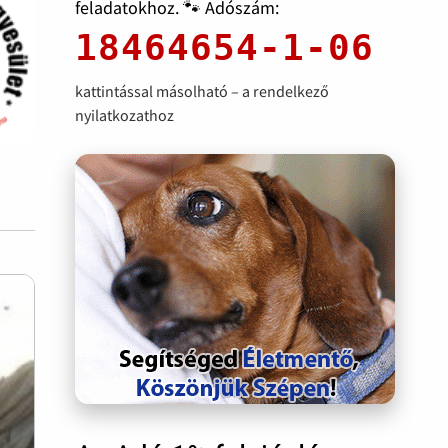
feladatokhoz. 🐾 Adószám:
18464654-1-06
kattintással másolható – a rendelkező
nyilatkozathoz