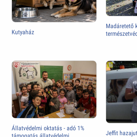
Madáretető k
Kutyaház
természetvé
Állatvédelmi oktatás - adó 1%
Jeffit hazaju
támogatás állatvédelmi