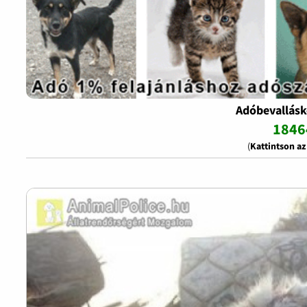
Adóbevallásk
1846
(
Kattintson a