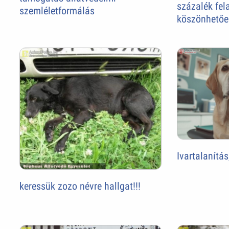
százalék fel
szemléletformálás
köszönhetőe
Ivartalanítás
keressük zozo névre hallgat!!!