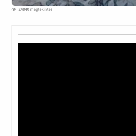
24840
megtekintés