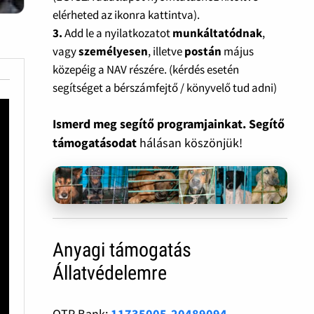
elérheted az ikonra kattintva).
3.
Add le a nyilatkozatot
munkáltatódnak
,
vagy
személyesen
, illetve
postán
május
közepéig a NAV részére. (kérdés esetén
segítséget a bérszámfejtő / könyvelő tud adni)
Ismerd meg segítő programjainkat. Segítő
támogatásodat
hálásan köszönjük!
Anyagi támogatás
Állatvédelemre
OTP Bank:
11735005-20489094