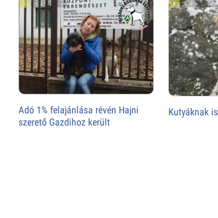
Adó 1% felajánlása révén Hajni
Kutyáknak is
szerető Gazdihoz került