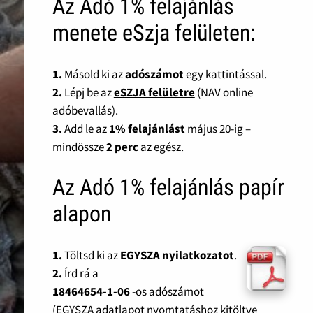
Az Adó 1% felajánlás
menete eSzja felületen:
1.
Másold ki az
adószámot
egy kattintással.
2.
Lépj be az
eSZJA felületre
(NAV online
adóbevallás).
3.
Add le az
1% felajánlást
május 20-ig –
mindössze
2 perc
az egész.
Az Adó 1% felajánlás papír
alapon
1.
Töltsd ki az
EGYSZA nyilatkozatot
.
2.
Írd rá a
18464654-1-06
-os adószámot
(EGYSZA adatlapot nyomtatáshoz kitöltve