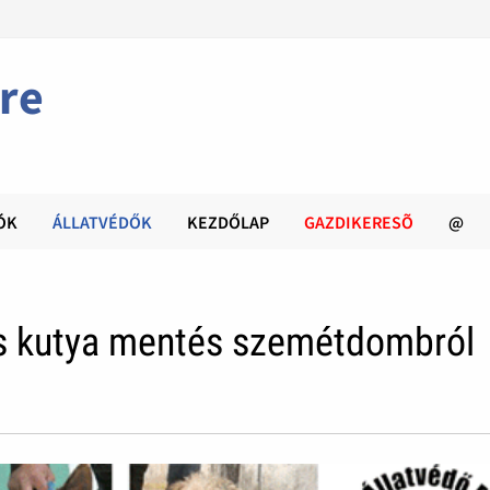
re
ÓK
ÁLLATVÉDŐK
KEZDŐLAP
GAZDIKERESÕ
@
s kutya mentés szemétdombról