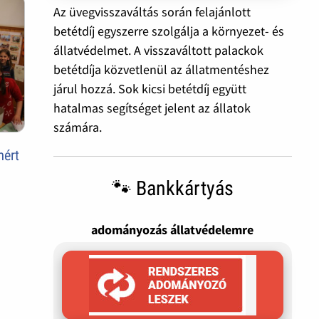
Az üvegvisszaváltás során felajánlott
betétdíj egyszerre szolgálja a környezet- és
állatvédelmet. A visszaváltott palackok
betétdíja közvetlenül az állatmentéshez
járul hozzá. Sok kicsi betétdíj együtt
hatalmas segítséget jelent az állatok
számára.
mért
🐾 Bankkártyás
adományozás állatvédelemre