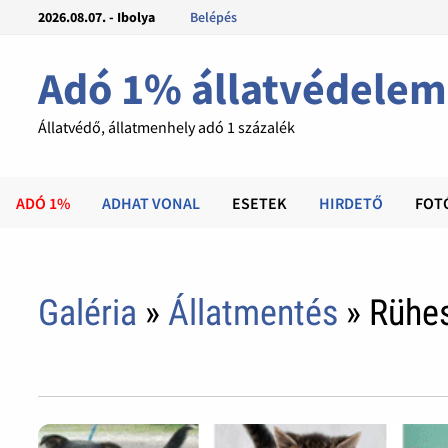
2026.08.07. - Ibolya
Belépés
Adó 1% állatvédelem
Állatvédő, állatmenhely adó 1 százalék
ADÓ 1%
ADHAT VONAL
ESETEK
HIRDETŐ
FOT
Galéria
»
Állatmentés
» Rühe