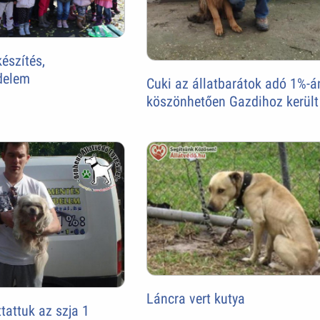
észítés,
delem
Cuki az állatbarátok adó 1%-
köszönhetően Gazdihoz került
Láncra vert kutya
ttattuk az szja 1