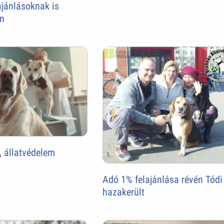
ajánlásoknak is
n
, állatvédelem
Adó 1% felajánlása révén Tódi
hazakerült