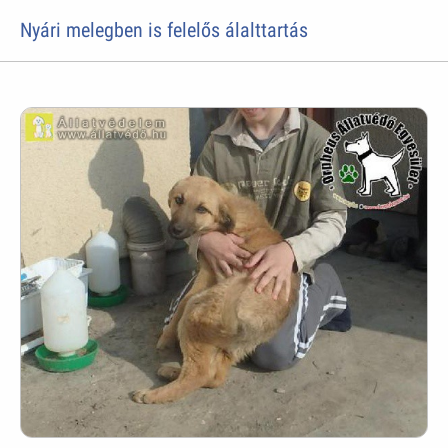
Nyári melegben is felelős álalttartás