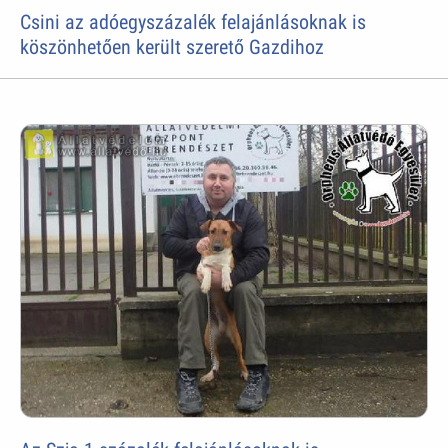
Csini az adóegyszázalék felajánlásoknak is
köszönhetően került szerető Gazdihoz