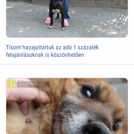
Tísont hazajuttattuk az adó 1 százalék
felajánlásoknak is köszönhetően