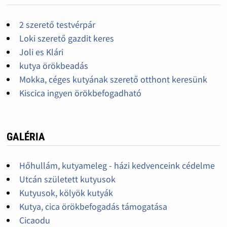
2 szerető testvérpár
Loki szerető gazdit keres
Joli es Klári
kutya örökbeadás
Mokka, céges kutyának szerető otthont keresünk
Kiscica ingyen örökbefogadható
GALÉRIA
Hőhullám, kutyameleg - házi kedvenceink cédelme
Utcán született kutyusok
Kutyusok, kölyök kutyák
Kutya, cica örökbefogadás támogatása
Cicaodu