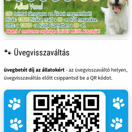
🐾 Üvegvisszaváltás
üvegbetét díj az állatokért
- az üvegvisszaváltó helyen,
üvegvisszaváltás előtt csippantsd be a QR kódot.