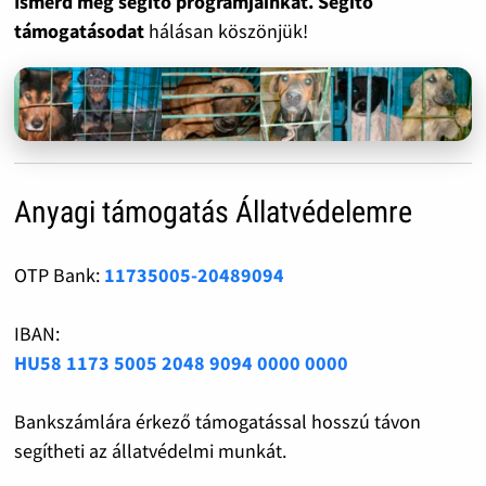
Ismerd meg segítő programjainkat. Segítő
támogatásodat
hálásan köszönjük!
Anyagi támogatás Állatvédelemre
OTP Bank:
11735005-20489094
IBAN:
HU58 1173 5005 2048 9094 0000 0000
Bankszámlára érkező támogatással hosszú távon
segítheti az állatvédelmi munkát.