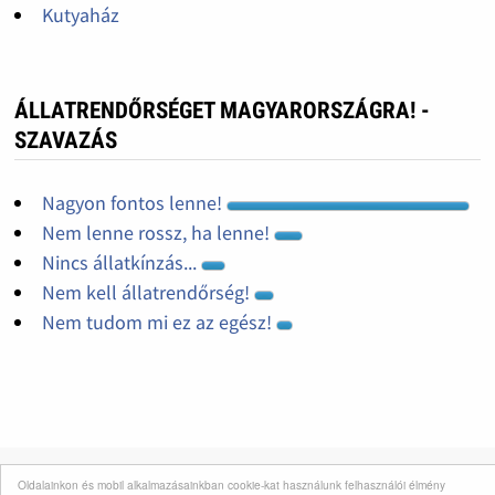
Kutyaház
ÁLLATRENDŐRSÉGET MAGYARORSZÁGRA! -
SZAVAZÁS
Nagyon fontos lenne!
Nem lenne rossz, ha lenne!
Nincs állatkínzás...
Nem kell állatrendőrség!
Nem tudom mi ez az egész!
Oldalainkon és mobil alkalmazásainkban cookie-kat használunk felhasználói élmény