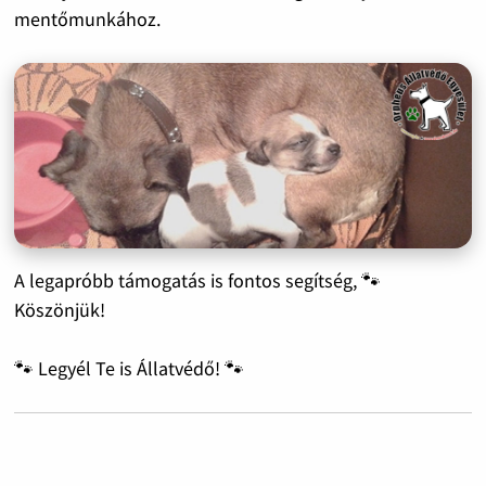
mentőmunkához.
A legapróbb támogatás is fontos segítség, 🐾
Köszönjük!
🐾 Legyél Te is Állatvédő! 🐾