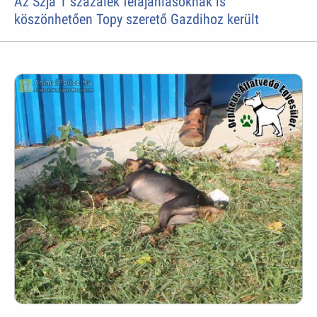
Az Szja 1 százalék felajánlásoknak is
köszönhetően Topy szerető Gazdihoz került