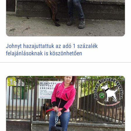
Johnyt hazajuttattuk az adó 1 százalék
felajánlásoknak is köszönhetően