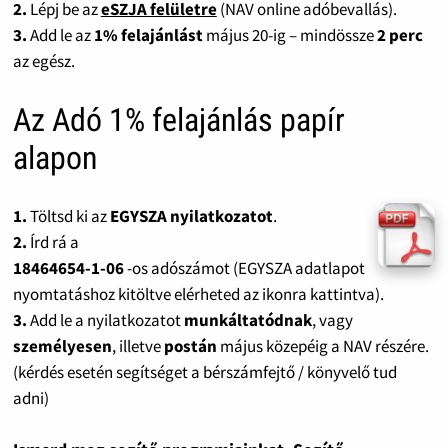
2.
Lépj be az
eSZJA felületre
(NAV online adóbevallás).
3.
Add le az
1% felajánlást
május 20-ig – mindössze
2 perc
az egész.
Az Adó 1% felajánlás papír
alapon
1.
Töltsd ki az
EGYSZA nyilatkozatot
.
2.
Írd rá a
18464654-1-06
-os adószámot (EGYSZA adatlapot
nyomtatáshoz kitöltve elérheted az ikonra kattintva).
3.
Add le a nyilatkozatot
munkáltatódnak
, vagy
személyesen
, illetve
postán
május közepéig a NAV részére.
(kérdés esetén segítséget a bérszámfejtő / könyvelő tud
adni)