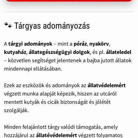
🐾 Tárgyas adományozás
A
tárgyi adományok
– mint a
póráz
,
nyakörv
,
kutyaház
,
állategészségügyi dolgok
, és pl.
állateledel
– közvetlen segítséget jelentenek a bajba jutott állatok
mindennapi ellátásában.
Ezek az eszközök és adományok az
állatvédelemért
végzett munka alapját képezik, hiszen az utcáról
mentett kutyák és cicák biztonságát és jólétét
szolgálják.
Minden felajánlott tárgy valódi támogatás, amely
hozzájárul az
állatévédelemért
végzett folyamatos