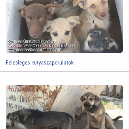
Felesleges kutyaszaporulatok