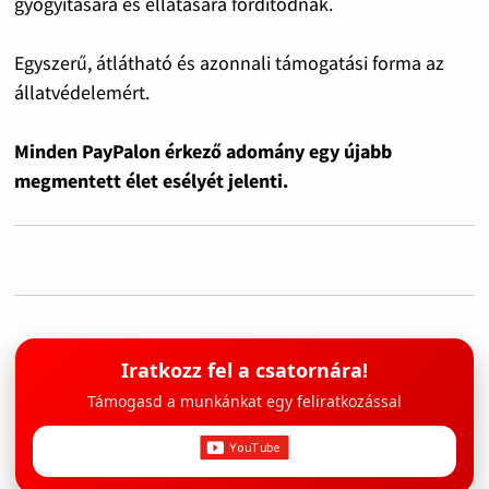
gyógyítására és ellátására fordítódnak.
Egyszerű, átlátható és azonnali támogatási forma az
állatvédelemért.
Minden PayPalon érkező adomány egy újabb
megmentett élet esélyét jelenti.
Iratkozz fel a csatornára!
Támogasd a munkánkat egy feliratkozással