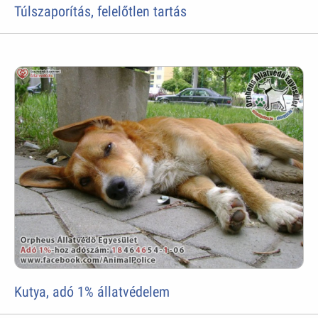
Túlszaporítás, felelőtlen tartás
Kutya, adó 1% állatvédelem