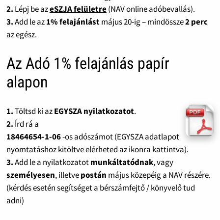
2.
Lépj be az
eSZJA felületre
(NAV online adóbevallás).
3.
Add le az
1% felajánlást
május 20-ig – mindössze
2 perc
az egész.
Az Adó 1% felajánlás papír
alapon
1.
Töltsd ki az
EGYSZA nyilatkozatot
.
2.
Írd rá a
18464654-1-06
-os adószámot (EGYSZA adatlapot
nyomtatáshoz kitöltve elérheted az ikonra kattintva).
3.
Add le a nyilatkozatot
munkáltatódnak
, vagy
személyesen
, illetve
postán
május közepéig a NAV részére.
(kérdés esetén segítséget a bérszámfejtő / könyvelő tud
adni)