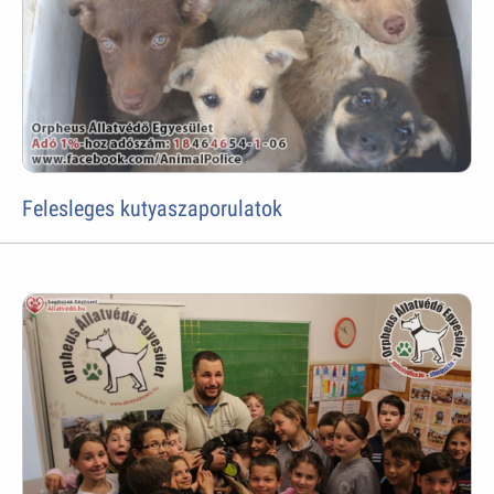
Felesleges kutyaszaporulatok