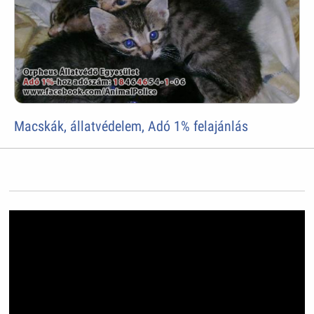
Macskák, állatvédelem, Adó 1% felajánlás