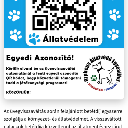
Az üvegvisszaváltás során felajánlott betétdíj egyszerre
szolgálja a környezet- és állatvédelmet. A visszaváltott
palackok betétdíja közvetlenül az állatmentéshez járul