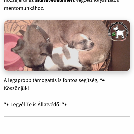
mentőmunkához.
A legapróbb támogatás is fontos segítség, 🐾
Köszönjük!
🐾 Legyél Te is Állatvédő! 🐾