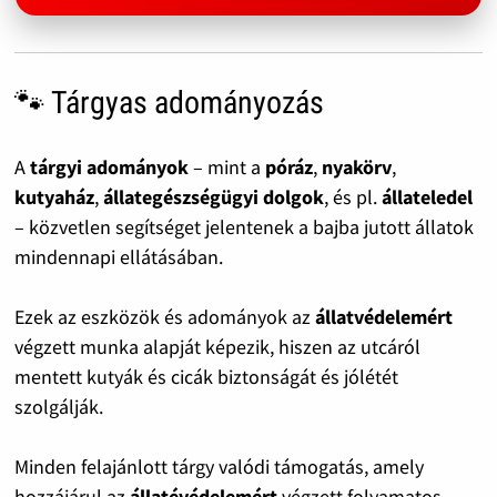
🐾 Tárgyas adományozás
A
tárgyi adományok
– mint a
póráz
,
nyakörv
,
kutyaház
,
állategészségügyi dolgok
, és pl.
állateledel
– közvetlen segítséget jelentenek a bajba jutott állatok
mindennapi ellátásában.
Ezek az eszközök és adományok az
állatvédelemért
végzett munka alapját képezik, hiszen az utcáról
mentett kutyák és cicák biztonságát és jólétét
szolgálják.
Minden felajánlott tárgy valódi támogatás, amely
hozzájárul az
állatévédelemért
végzett folyamatos