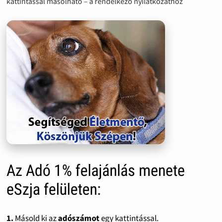
kattintással másolható – a rendelkező nyilatkozathoz
Az Adó 1% felajánlás menete
eSzja felületen:
1.
Másold ki az
adószámot
egy kattintással.