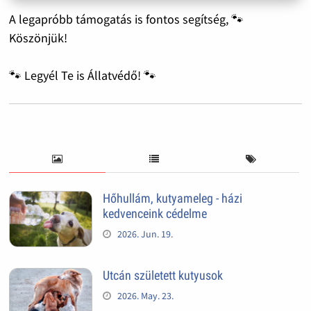
A legapróbb támogatás is fontos segítség, 🐾
Köszönjük!
🐾 Legyél Te is Állatvédő! 🐾
Hőhullám, kutyameleg - házi
kedvenceink cédelme
2026. Jun. 19.
Utcán született kutyusok
2026. May. 23.