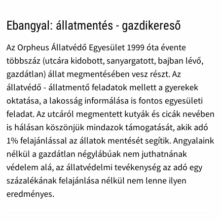
Ebangyal: állatmentés - gazdikereső
Az Orpheus Állatvédő Egyesület 1999 óta évente
többszáz (utcára kidobott, sanyargatott, bajban lévő,
gazdátlan) állat megmentésében vesz részt. Az
állatvédő - állatmentő feladatok mellett a gyerekek
oktatása, a lakosság informálása is fontos egyesületi
feladat. Az utcáról megmentett kutyák és cicák nevében
is hálásan köszönjük mindazok támogatását, akik adó
1% felajánlással az állatok mentését segítik. Angyalaink
nélkül a gazdátlan négylábúak nem juthatnának
védelem alá, az állatvédelmi tevékenység az adó egy
százalékának felajánlása nélkül nem lenne ilyen
eredményes.