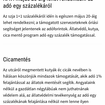
adó egy százalékáról
Az szja 1+1 százalékáról idén is egészen május 20-áig
lehet rendelkezni; a támogatott szervezeteknek óriási
segítséget jelentenek az adóforintok. Állatvédő, kutya,
cica mentő program adó egy százalék támogatással.
Cicamentés
Az utcáról megmentett kutyák éc cicák nevében is
hálásan köszönjük mindazok támogatását, akik adó 1%
felajánlással az állatok mentését segítik. Angyalaink
nélkül a gazdátlan négylábúak nem juthatnának
védelem alá, az állatvédelmi tevékenység az adó egy
százalékának felajánlása nélkül nem lenne ilyen