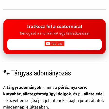
Iratkozz fel a csatornára!
Támogasd a munkánkat egy feliratkozással
🐾 Tárgyas adományozás
A
tárgyi adományok
– mint a
póráz
,
nyakörv
,
kutyaház
,
állategészségügyi dolgok
, és pl.
állateledel
– közvetlen segítséget jelentenek a bajba jutott állatok
mindennapi ellátásában.