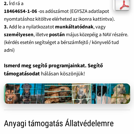
2.
Írd rá a
18464654-1-06
-os adószámot (EGYSZA adatlapot
nyomtatáshoz kitöltve elérheted az ikonra kattintva).
3.
Add le a nyilatkozatot
munkáltatódnak
, vagy
személyesen
, illetve
postán
május közepéig a NAV részére.
(kérdés esetén segítséget a bérszámfejtő / könyvelő tud
adni)
Ismerd meg segítő programjainkat. Segítő
támogatásodat
hálásan köszönjük!
Anyagi támogatás Állatvédelemre