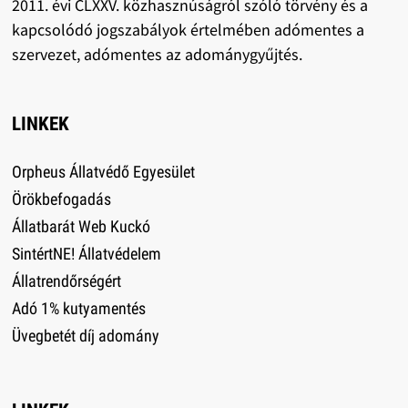
2011. évi CLXXV. közhasznúságról szóló törvény és a
kapcsolódó jogszabályok értelmében adómentes a
szervezet, adómentes az adománygyűjtés.
LINKEK
Orpheus Állatvédő Egyesület
Örökbefogadás
Állatbarát Web Kuckó
SintértNE! Állatvédelem
Állatrendőrségért
Adó 1% kutyamentés
Üvegbetét díj adomány