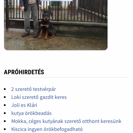
APRÓHIRDETÉS
2 szerető testvérpár
Loki szerető gazdit keres
Joli es Klári
kutya örökbeadás
Mokka, céges kutyának szerető otthont keresünk
Kiscica ingyen örökbefogadható