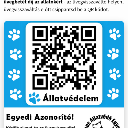
üvegbetét díj az állatokért
- az üvegvisszaváltó helyen,
üvegvisszaváltás előtt csippantsd be a QR kódot.