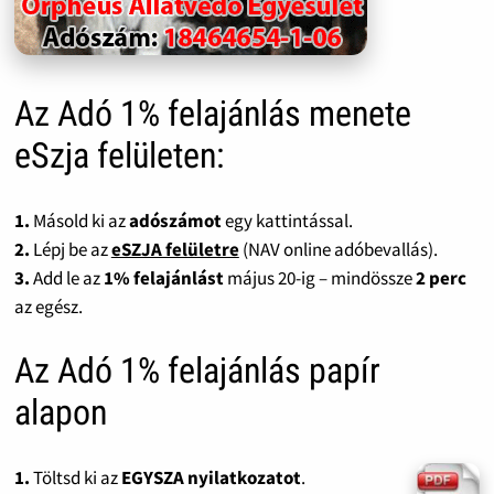
Az Adó 1% felajánlás menete
eSzja felületen:
1.
Másold ki az
adószámot
egy kattintással.
2.
Lépj be az
eSZJA felületre
(NAV online adóbevallás).
3.
Add le az
1% felajánlást
május 20-ig – mindössze
2 perc
az egész.
Az Adó 1% felajánlás papír
alapon
1.
Töltsd ki az
EGYSZA nyilatkozatot
.