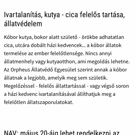
Ivartalanítás, kutya - cica felelős tartása,
állatvédelem
Kóbor kutya, bokor alatt születő - örökbe adhatatlan
cica, utcára dobált házi kedvencek... a kóbor állatok
termelése az ember felelőtlensége. Nincs annyi
állatmenhely vagy kutyaotthon, ami megoldás lehetne.
Az Orpheus Állatvédő Egyesület szerint annak a kóbor
állatnak a legjobb, amelyik meg sem születik.
Megelőzéssel - felelős állattartással - vagy végső soron
a házi kedvenc ivartalanításával állíthatjuk meg a
felelőtlen állatszaporulatokat.
NAV: május 20-áig lehet rendelkezni az