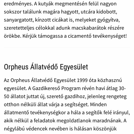
eredményes. A kutyák megmentésén felül nagyon
sokszor találunk magára hagyott, utcára kidobott,
sanyargatott, kínzott cicákat is, melyeket gyógyítva,
szeretetteljes célokkal adunk macskabarátok részére
örökbe. Kérjük támogassa a cicamentő tevékenységet!
Orpheus Állatvédő Egyesület
Az Orpheus Állatvédő Egyesület 1999 óta közhasznú
egyesület. A Gazdikereső Program révén havi átlag 30-
50 állatot juttat új, szerető gazdihoz, jelenleg rengeteg
otthon nélküli állat várja a segítséget. Minden
állatmentő tevékenységkor a hála a segítők felé irányul,
akik nélkül a feladatok megoldatlanok maradnának. A
négylábú védencek nevében is hálásan köszönjük