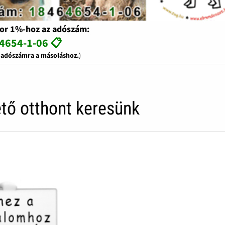
or 1%-hoz az adószám:
4654-1-06 📋
z adószámra a másoláshoz.
)
tő otthont keresünk