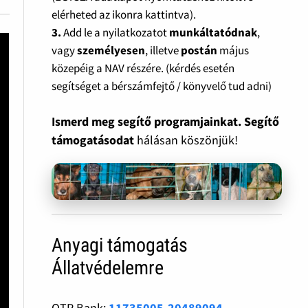
elérheted az ikonra kattintva).
3.
Add le a nyilatkozatot
munkáltatódnak
,
vagy
személyesen
, illetve
postán
május
közepéig a NAV részére. (kérdés esetén
segítséget a bérszámfejtő / könyvelő tud adni)
Ismerd meg segítő programjainkat. Segítő
támogatásodat
hálásan köszönjük!
Anyagi támogatás
Állatvédelemre
OTP Bank:
11735005-20489094