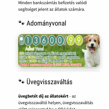
Minden bankszámlás befizetés valódi
segítséget jelent az állatok számára.
🐾 Adományvonal
🐾 Üvegvisszaváltás
üvegbetét díj az állatokért
- az
üvegvisszaváltó helyen, üvegvisszaváltás