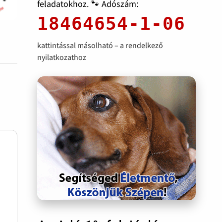
feladatokhoz. 🐾 Adószám:
18464654-1-06
kattintással másolható – a rendelkező
nyilatkozathoz