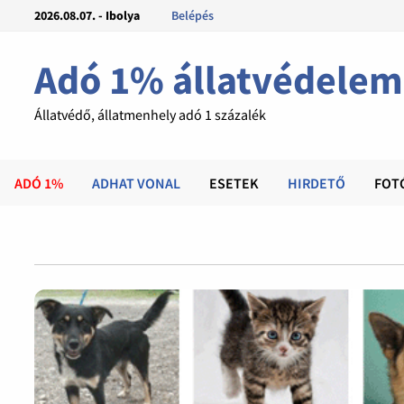
2026.08.07. - Ibolya
Belépés
Adó 1% állatvédelem
Állatvédő, állatmenhely adó 1 százalék
ADÓ 1%
ADHAT VONAL
ESETEK
HIRDETŐ
FOT