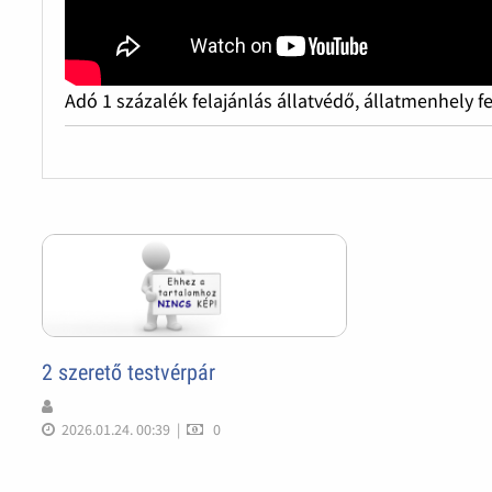
Adó 1 százalék felajánlás állatvédő, állatmenhely f
2 szerető testvérpár
2026.01.24. 00:39
|
0