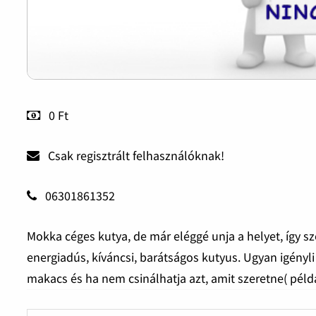
0 Ft
Csak regisztrált felhasználóknak!
06301861352
Mokka céges kutya, de már eléggé unja a helyet, így s
energiadús, kíváncsi, barátságos kutyus. Ugyan igényli
makacs és ha nem csinálhatja azt, amit szeretne( péld