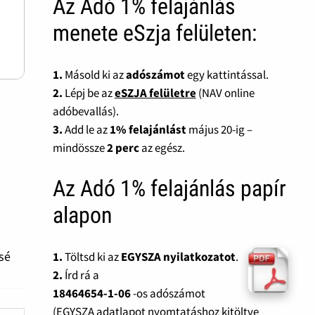
Az Adó 1% felajánlás
menete eSzja felületen:
1.
Másold ki az
adószámot
egy kattintással.
2.
Lépj be az
eSZJA felületre
(NAV online
adóbevallás).
3.
Add le az
1% felajánlást
május 20-ig –
mindössze
2 perc
az egész.
Az Adó 1% felajánlás papír
alapon
ssé
1.
Töltsd ki az
EGYSZA nyilatkozatot
.
2.
Írd rá a
18464654-1-06
-os adószámot
(EGYSZA adatlapot nyomtatáshoz kitöltve