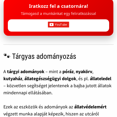
Iratkozz fel a csatornára!
Támogasd a munkánkat egy feliratkozással
🐾 Tárgyas adományozás
A
tárgyi adományok
– mint a
póráz
,
nyakörv
,
kutyaház
,
állategészségügyi dolgok
, és pl.
állateledel
– közvetlen segítséget jelentenek a bajba jutott állatok
mindennapi ellátásában.
Ezek az eszközök és adományok az
állatvédelemért
végzett munka alapját képezik, hiszen az utcáról