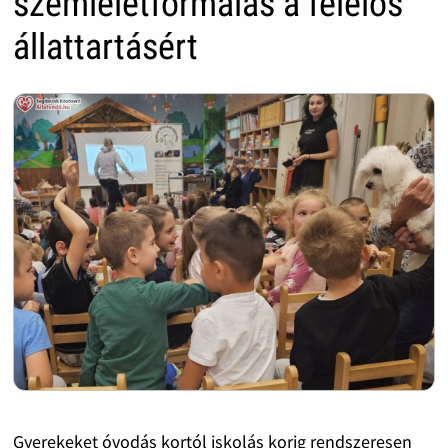
szemléletformálás a felelős
állattartásért
Gyerekeket óvodás kortól iskolás korig rendszeresen