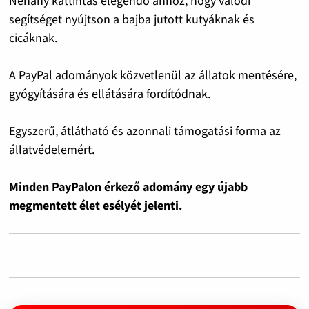
Néhány kattintás elegendő ahhoz, hogy valódi
segítséget nyújtson a bajba jutott kutyáknak és
cicáknak.
A PayPal adományok közvetlenül az állatok mentésére,
gyógyítására és ellátására fordítódnak.
Egyszerű, átlátható és azonnali támogatási forma az
állatvédelemért.
Minden PayPalon érkező adomány egy újabb
megmentett élet esélyét jelenti.