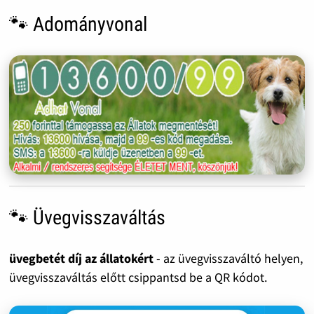
🐾 Adományvonal
🐾 Üvegvisszaváltás
üvegbetét díj az állatokért
- az üvegvisszaváltó helyen,
üvegvisszaváltás előtt csippantsd be a QR kódot.