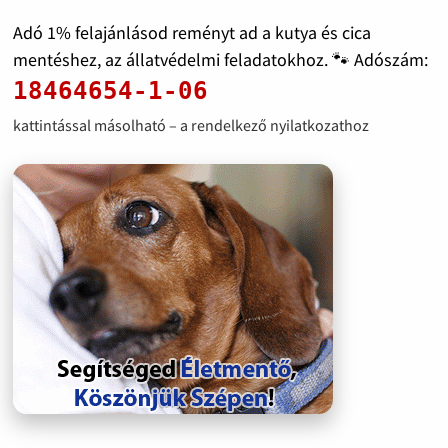
Adó 1% felajánlásod reményt ad a kutya és cica
mentéshez, az állatvédelmi feladatokhoz. 🐾 Adószám:
18464654-1-06
kattintással másolható – a rendelkező nyilatkozathoz