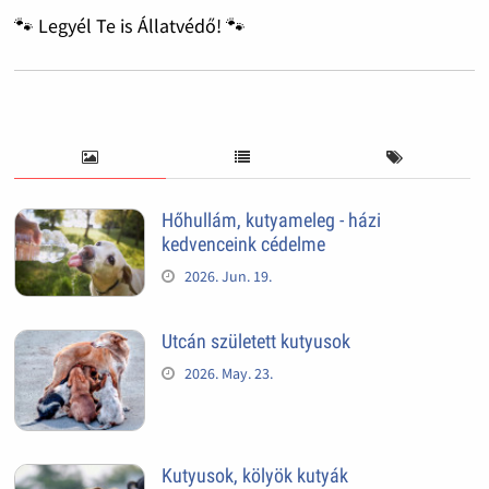
🐾 Legyél Te is Állatvédő! 🐾
Hőhullám, kutyameleg - házi
kedvenceink cédelme
2026. Jun. 19.
Utcán született kutyusok
2026. May. 23.
Kutyusok, kölyök kutyák