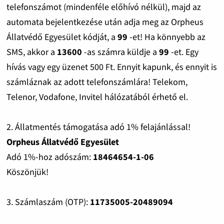
telefonszámot (mindenféle előhívó nélkül), majd az
automata bejelentkezése után adja meg az Orpheus
Állatvédő Egyesület kódját, a
99
-et! Ha könnyebb az
SMS, akkor a
13600
-as számra küldje a
99
-et. Egy
hívás vagy egy üzenet 500 Ft. Ennyit kapunk, és ennyit is
számláznak az adott telefonszámlára! Telekom,
Telenor, Vodafone, Invitel hálózatából érhető el.
2. Állatmentés támogatása adó 1% felajánlással!
Orpheus Állatvédő Egyesület
Adó 1%-hoz adószám:
18464654-1-06
Köszönjük!
3. Számlaszám (OTP):
11735005-20489094