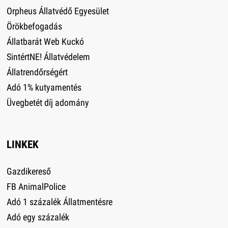
Orpheus Állatvédő Egyesület
Örökbefogadás
Állatbarát Web Kuckó
SintértNE! Állatvédelem
Állatrendőrségért
Adó 1% kutyamentés
Üvegbetét díj adomány
LINKEK
Gazdikereső
FB AnimalPolice
Adó 1 százalék Állatmentésre
Adó egy százalék