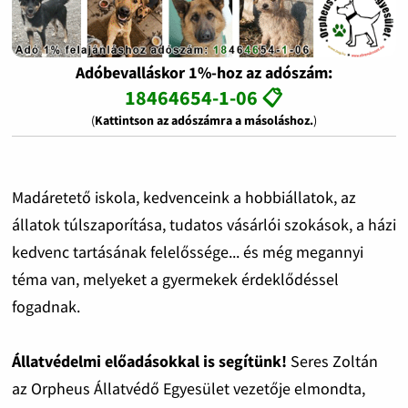
Adóbevalláskor 1%-hoz az adószám:
18464654-1-06 📋
(
Kattintson az adószámra a másoláshoz.
)
Madáretető iskola, kedvenceink a hobbiállatok, az
állatok túlszaporítása, tudatos vásárlói szokások, a házi
kedvenc tartásának felelőssége... és még megannyi
téma van, melyeket a gyermekek érdeklődéssel
fogadnak.
Állatvédelmi előadásokkal is segítünk!
Seres Zoltán
az Orpheus Állatvédő Egyesület vezetője elmondta,