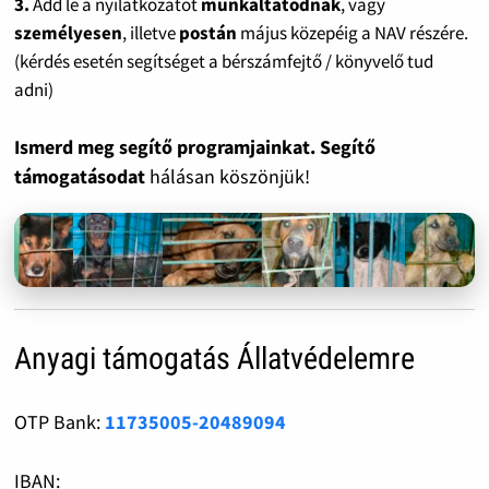
3.
Add le a nyilatkozatot
munkáltatódnak
, vagy
személyesen
, illetve
postán
május közepéig a NAV részére.
(kérdés esetén segítséget a bérszámfejtő / könyvelő tud
adni)
Ismerd meg segítő programjainkat. Segítő
támogatásodat
hálásan köszönjük!
Anyagi támogatás Állatvédelemre
OTP Bank:
11735005-20489094
IBAN: