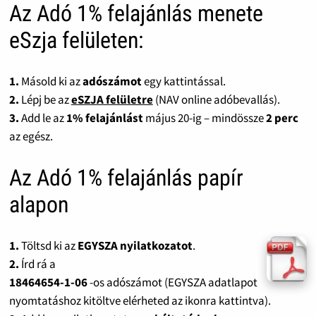
Az Adó 1% felajánlás menete
eSzja felületen:
1.
Másold ki az
adószámot
egy kattintással.
2.
Lépj be az
eSZJA felületre
(NAV online adóbevallás).
3.
Add le az
1% felajánlást
május 20-ig – mindössze
2 perc
az egész.
Az Adó 1% felajánlás papír
alapon
1.
Töltsd ki az
EGYSZA nyilatkozatot
.
2.
Írd rá a
18464654-1-06
-os adószámot (EGYSZA adatlapot
nyomtatáshoz kitöltve elérheted az ikonra kattintva).