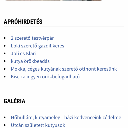
APRÓHIRDETÉS
2 szerető testvérpár
Loki szerető gazdit keres
Joli es Klári
kutya örökbeadás
Mokka, céges kutyának szerető otthont keresünk
Kiscica ingyen örökbefogadható
GALÉRIA
Hőhullám, kutyameleg - házi kedvenceink cédelme
Utcán született kutyusok