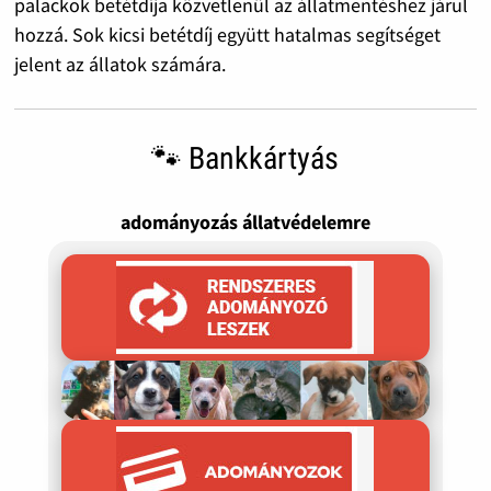
palackok betétdíja közvetlenül az állatmentéshez járul
hozzá. Sok kicsi betétdíj együtt hatalmas segítséget
jelent az állatok számára.
🐾 Bankkártyás
adományozás állatvédelemre