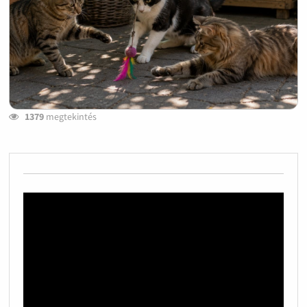
1379
megtekintés