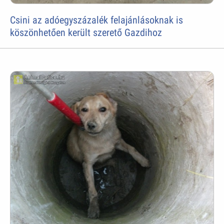
Csini az adóegyszázalék felajánlásoknak is
köszönhetően került szerető Gazdihoz