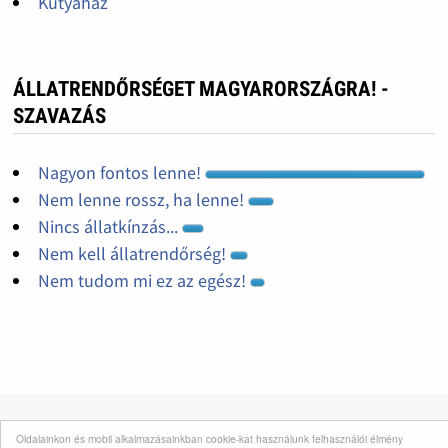
Kutyaház
ÁLLATRENDŐRSÉGET MAGYARORSZÁGRA! -
SZAVAZÁS
Nagyon fontos lenne!
Nem lenne rossz, ha lenne!
Nincs állatkínzás...
Nem kell állatrendőrség!
Nem tudom mi ez az egész!
Oldalainkon és mobil alkalmazásainkban cookie-kat használunk felhasználói élmény