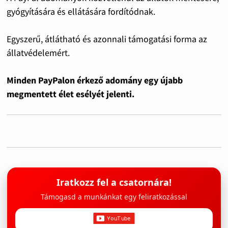
gyógyítására és ellátására fordítódnak.
Egyszerű, átlátható és azonnali támogatási forma az
állatvédelemért.
Minden PayPalon érkező adomány egy újabb
megmentett élet esélyét jelenti.
Iratkozz fel a csatornára!
Támogasd a munkánkat egy feliratkozással