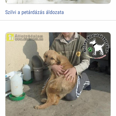
Szilvi a petárdázás áldozata