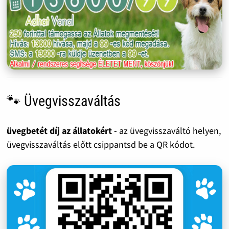
🐾 Üvegvisszaváltás
üvegbetét díj az állatokért
- az üvegvisszaváltó helyen,
üvegvisszaváltás előtt csippantsd be a QR kódot.