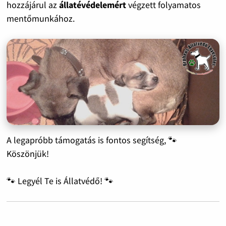
hozzájárul az
állatévédelemért
végzett folyamatos
mentőmunkához.
A legapróbb támogatás is fontos segítség, 🐾
Köszönjük!
🐾 Legyél Te is Állatvédő! 🐾