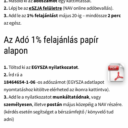
1.
Másold ki az
adószámot
egy kattintással.
2.
Lépj be az
eSZJA felületre
(NAV online adóbevallás).
3.
Add le az
1% felajánlást
május 20-ig – mindössze
2 perc
az egész.
Az Adó 1% felajánlás papír
alapon
1.
Töltsd ki az
EGYSZA nyilatkozatot
.
2.
Írd rá a
18464654-1-06
-os adószámot (EGYSZA adatlapot
nyomtatáshoz kitöltve elérheted az ikonra kattintva).
3.
Add le a nyilatkozatot
munkáltatódnak
, vagy
személyesen
, illetve
postán
május közepéig a NAV részére.
(kérdés esetén segítséget a bérszámfejtő / könyvelő tud
adni)