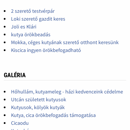
2 szerető testvérpár
Loki szerető gazdit keres
Joli es Klári
kutya örökbeadás
Mokka, céges kutyának szerető otthont keresünk
Kiscica ingyen örökbefogadható
GALÉRIA
Hőhullám, kutyameleg - házi kedvenceink cédelme
Utcán született kutyusok
Kutyusok, kölyök kutyák
Kutya, cica örökbefogadás támogatása
Cicaodu