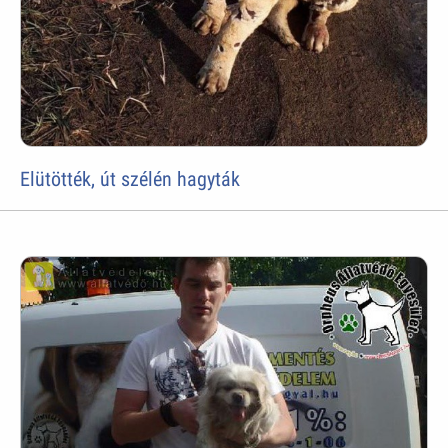
Elütötték, út szélén hagyták