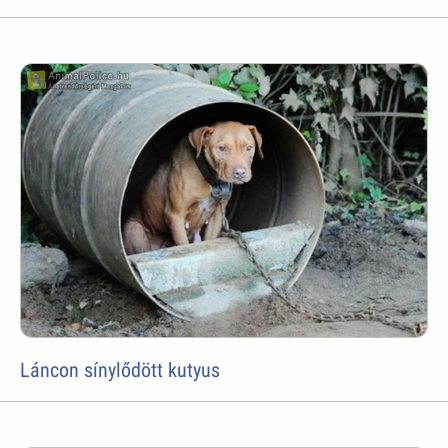
Láncon sínylődött kutyus