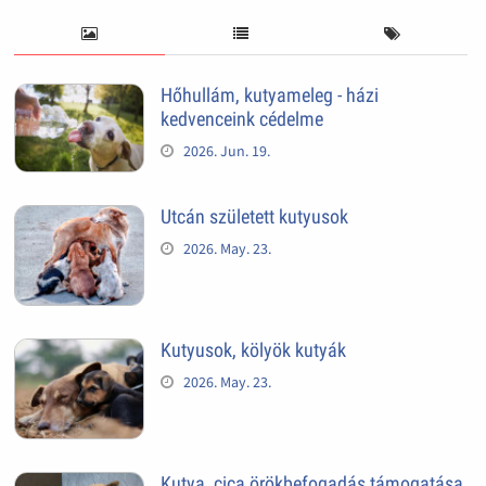
Hőhullám, kutyameleg - házi
kedvenceink cédelme
2026. Jun. 19.
Utcán született kutyusok
2026. May. 23.
Kutyusok, kölyök kutyák
2026. May. 23.
Kutya, cica örökbefogadás támogatása