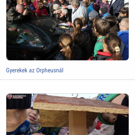
Gyerekek az Orpheusnál