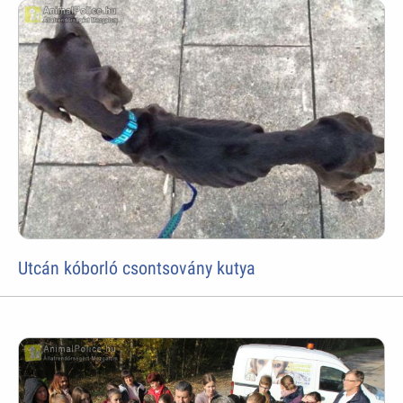
Utcán kóborló csontsovány kutya