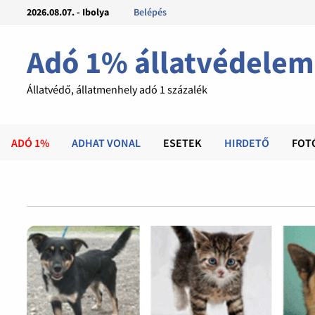
2026.08.07. - Ibolya
Belépés
Adó 1% állatvédelem
Állatvédő, állatmenhely adó 1 százalék
ADÓ 1%
ADHAT VONAL
ESETEK
HIRDETŐ
FOT