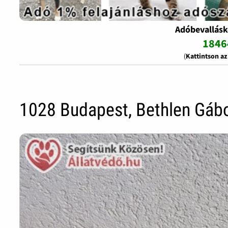
Adóbevallásk
1846
(
Kattintson a
1028 Budapest, Bethlen Gábo