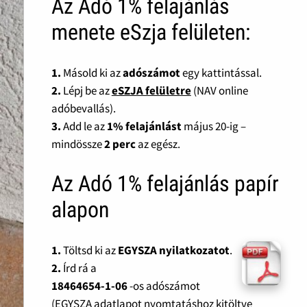
Az Adó 1% felajánlás
menete eSzja felületen:
1.
Másold ki az
adószámot
egy kattintással.
2.
Lépj be az
eSZJA felületre
(NAV online
adóbevallás).
3.
Add le az
1% felajánlást
május 20-ig –
mindössze
2 perc
az egész.
Az Adó 1% felajánlás papír
alapon
1.
Töltsd ki az
EGYSZA nyilatkozatot
.
2.
Írd rá a
18464654-1-06
-os adószámot
(EGYSZA adatlapot nyomtatáshoz kitöltve