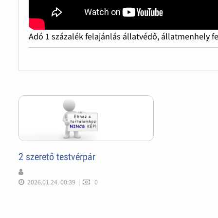
Adó 1 százalék felajánlás állatvédő, állatmenhely f
2 szerető testvérpár
2026.01.24. 00:39
|
0