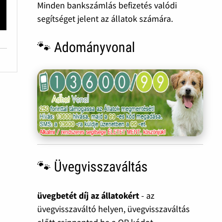
Minden bankszámlás befizetés valódi
segítséget jelent az állatok számára.
🐾 Adományvonal
🐾 Üvegvisszaváltás
üvegbetét díj az állatokért
- az
üvegvisszaváltó helyen, üvegvisszaváltás