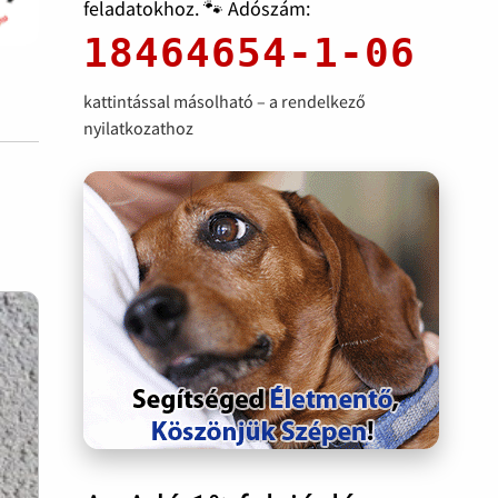
feladatokhoz. 🐾 Adószám:
18464654-1-06
kattintással másolható – a rendelkező
nyilatkozathoz