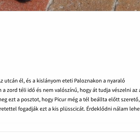
Az utcán él, és a kislányom eteti Paloznakon a nyaraló
a zord téli idő és nem valószínű, hogy át tudja vészelni az
meg ezt a posztot, hogy Picur még a tél beállta előtt szerető,
retettel fogadják ezt a kis plüsscicát. Érdeklődni nálam lehe