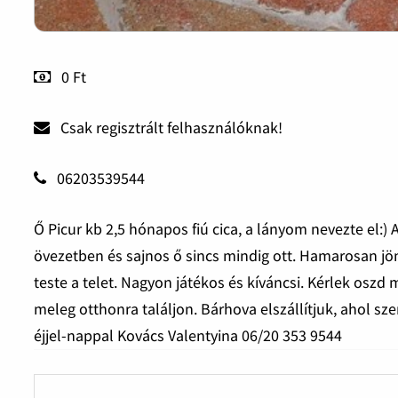
0 Ft
Csak regisztrált felhasználóknak!
06203539544
Ő Picur kb 2,5 hónapos fiú cica, a lányom nevezte el:) 
övezetben és sajnos ő sincs mindig ott. Hamarosan jön 
teste a telet. Nagyon játékos és kíváncsi. Kérlek oszd 
meleg otthonra találjon. Bárhova elszállítjuk, ahol sze
éjjel-nappal Kovács Valentyina 06/20 353 9544