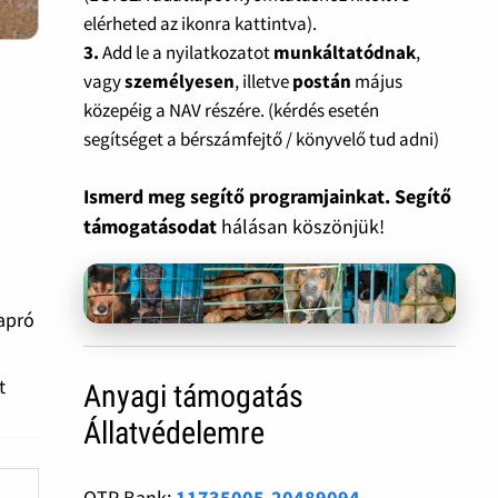
elérheted az ikonra kattintva).
3.
Add le a nyilatkozatot
munkáltatódnak
,
vagy
személyesen
, illetve
postán
május
közepéig a NAV részére. (kérdés esetén
segítséget a bérszámfejtő / könyvelő tud adni)
Ismerd meg segítő programjainkat. Segítő
támogatásodat
hálásan köszönjük!
 apró
t
Anyagi támogatás
Állatvédelemre
OTP Bank:
11735005-20489094