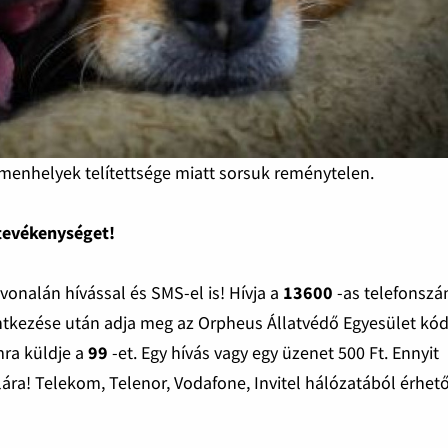
tmenhelyek telítettsége miatt sorsuk reménytelen.
 tevékenységet!
nalán hívással és SMS-el is! Hívja a
13600
-as telefonsz
ntkezése után adja meg az Orpheus Állatvédő Egyesület kód
ra küldje a
99
-et. Egy hívás vagy egy üzenet 500 Ft. Ennyit
ára! Telekom, Telenor, Vodafone, Invitel hálózatából érhető