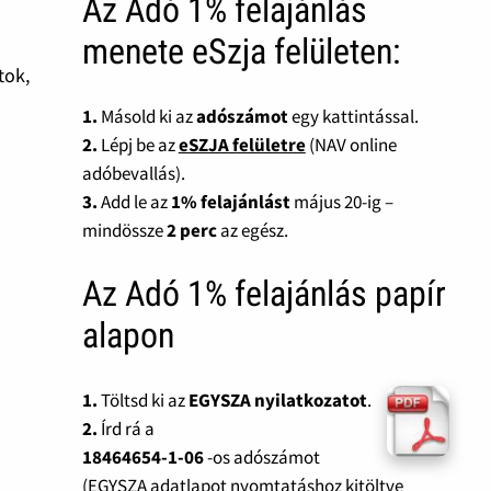
Az Adó 1% felajánlás
menete eSzja felületen:
tok,
1.
Másold ki az
adószámot
egy kattintással.
2.
Lépj be az
eSZJA felületre
(NAV online
adóbevallás).
3.
Add le az
1% felajánlást
május 20-ig –
mindössze
2 perc
az egész.
Az Adó 1% felajánlás papír
alapon
1.
Töltsd ki az
EGYSZA nyilatkozatot
.
2.
Írd rá a
18464654-1-06
-os adószámot
(EGYSZA adatlapot nyomtatáshoz kitöltve