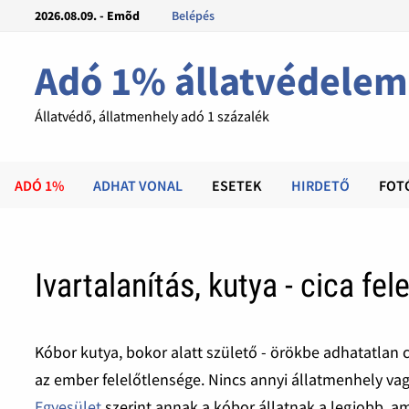
2026.08.09. - Emõd
Belépés
Adó 1% állatvédelem
Állatvédő, állatmenhely adó 1 százalék
ADÓ 1%
ADHAT VONAL
ESETEK
HIRDETŐ
FOT
Ivartalanítás, kutya - cica fe
Kóbor kutya, bokor alatt születő - örökbe adhatatlan c
az ember felelőtlensége. Nincs annyi állatmenhely va
Egyesület
szerint annak a kóbor állatnak a legjobb, am