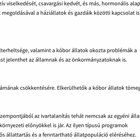
szív viselkedését, csavargási kedvét, és más, hormonális ala
 megoldásával a háziállatok és gazdáik közötti kapcsolat is
lterheltsége, valamint a kóbor állatok okozta problémák a
st jelenthet az államnak és az önkormányzatoknak is.
zámának csökkentésére. Elkerülhetők a kóbor állatok töme
zempontjából az ivartalanítás tehát nemcsak az egyéni áll
örnyezeti előnyökkel is jár. Az ilyen típusú programok
s állattartás és a fenntartható állatpopuláció eléréséhez.