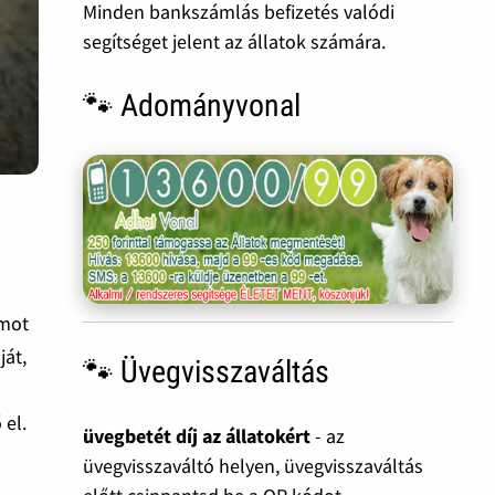
Minden bankszámlás befizetés valódi
segítséget jelent az állatok számára.
🐾 Adományvonal
ámot
ját,
🐾 Üvegvisszaváltás
 el.
üvegbetét díj az állatokért
- az
üvegvisszaváltó helyen, üvegvisszaváltás