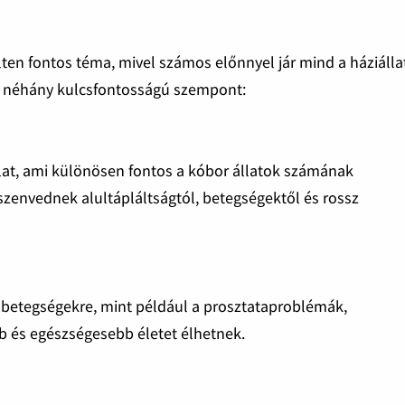
ten fontos téma, mivel számos előnnyel jár mind a háziálla
an néhány kulcsfontosságú szempont:
lat, ami különösen fontos a kóbor állatok számának
zenvednek alultápláltságtól, betegségektől és rossz
s betegségekre, mint például a prosztataproblémák,
 és egészségesebb életet élhetnek.