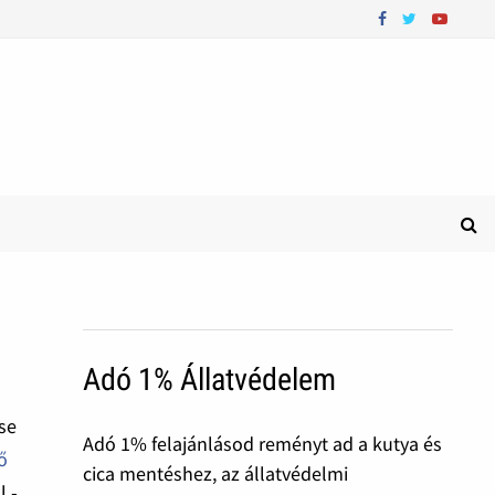
Adó 1% Állatvédelem
ése
Adó 1% felajánlásod reményt ad a kutya és
ő
cica mentéshez, az állatvédelmi
l -