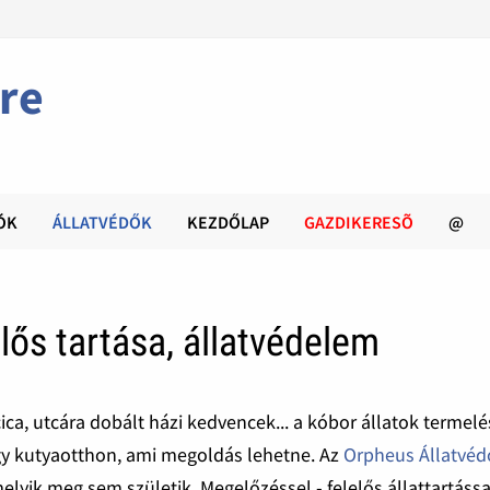
re
ÓK
ÁLLATVÉDŐK
KEZDŐLAP
GAZDIKERESÕ
@
lelős tartása, állatvédelem
ica, utcára dobált házi kedvencek... a kóbor állatok termel
gy kutyaotthon, ami megoldás lehetne. Az
Orpheus Állatvéd
elyik meg sem születik. Megelőzéssel - felelős állattartássa