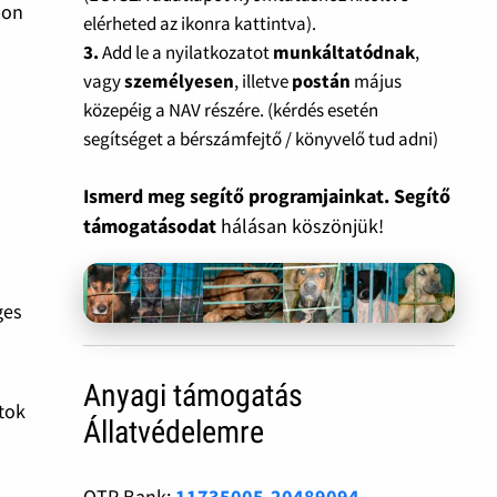
pon
elérheted az ikonra kattintva).
3.
Add le a nyilatkozatot
munkáltatódnak
,
vagy
személyesen
, illetve
postán
május
közepéig a NAV részére. (kérdés esetén
segítséget a bérszámfejtő / könyvelő tud adni)
Ismerd meg segítő programjainkat. Segítő
támogatásodat
hálásan köszönjük!
ges
Anyagi támogatás
atok
Állatvédelemre
OTP Bank:
11735005-20489094