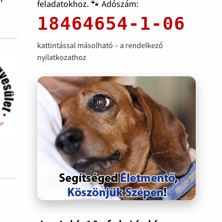
feladatokhoz. 🐾 Adószám:
18464654-1-06
kattintással másolható – a rendelkező
nyilatkozathoz