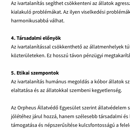
Az ivartalanítás segíthet csökkenteni az állatok agres
kialakuló problémákat. Az ilyen viselkedési problémák
harmonikusabbá válhat.
4. Társadalmi előnyök
Az ivartalanítással csökkenthető az állatmenhelyek tú
közterületeken. Ez hosszú távon pénzügyi megtakarítá
5. Etikai szempontok
Az ivartalanítás humánus megoldás a kóbor állatok s
elaltatása és az állatokkal szembeni kegyetlenség.
Az Orpheus Állatvédő Egyesület szerint állatvédelem s
jólétéhez járul hozzá, hanem szélesebb társadalmi és k
támogatása és népszerűsítése kulcsfontosságú a felelő