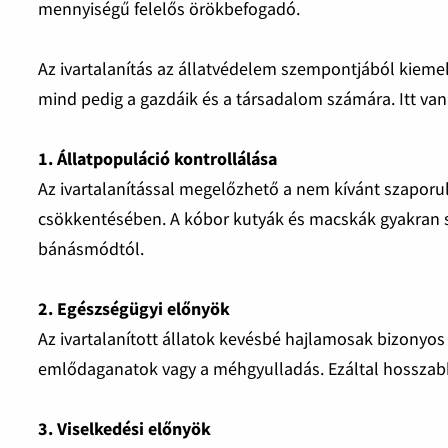
mennyiségű felelős örökbefogadó.
Az ivartalanítás az állatvédelem szempontjából kiemel
mind pedig a gazdáik és a társadalom számára. Itt v
1. Állatpopuláció kontrollálása
Az ivartalanítással megelőzhető a nem kívánt szaporu
csökkentésében. A kóbor kutyák és macskák gyakran s
bánásmódtól.
2. Egészségügyi előnyök
Az ivartalanított állatok kevésbé hajlamosak bizonyo
emlődaganatok vagy a méhgyulladás. Ezáltal hosszabb
3. Viselkedési előnyök