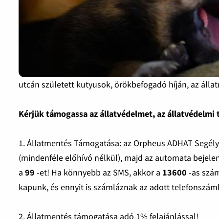
utcán született kutyusok, örökbefogadó híján, az álla
Kérjük támogassa az állatvédelmet, az állatvédelmi
1. Állatmentés Támogatása: az Orpheus ADHAT Segélyvo
(mindenféle előhívó nélkül), majd az automata bejele
a
99
-et! Ha könnyebb az SMS, akkor a
13600
-as szám
kapunk, és ennyit is számláznak az adott telefonszáml
2. Állatmentés támogatása adó 1% felajánlással!