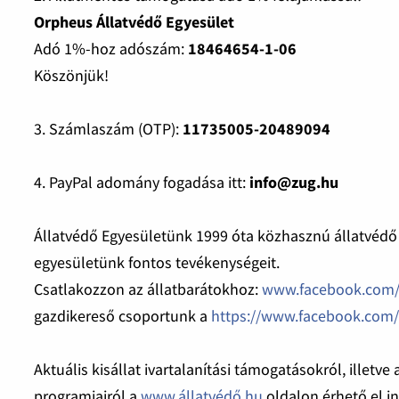
Orpheus Állatvédő Egyesület
Adó 1%-hoz adószám:
18464654-1-06
Köszönjük!
3. Számlaszám (OTP):
11735005-20489094
4. PayPal adomány fogadása itt:
info@zug.hu
Állatvédő Egyesületünk 1999 óta közhasznú állatvédő 
egyesületünk fontos tevékenységeit.
Csatlakozzon az állatbarátokhoz:
www.facebook.com/
gazdikereső csoportunk a
https://www.facebook.com/
Aktuális kisállat ivartalanítási támogatásokról, illetve
programjairól a
www.állatvédő.hu
oldalon érhető el i