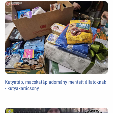
Kutyatáp, macskatáp adomány mentett állatoknak
- kutyakarácsony