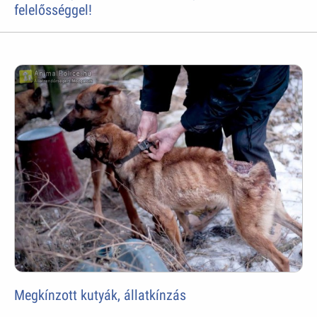
felelősséggel!
Megkínzott kutyák, állatkínzás