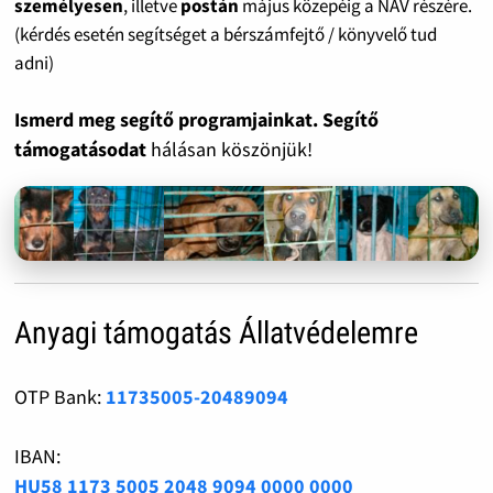
személyesen
, illetve
postán
május közepéig a NAV részére.
(kérdés esetén segítséget a bérszámfejtő / könyvelő tud
adni)
Ismerd meg segítő programjainkat. Segítő
támogatásodat
hálásan köszönjük!
Anyagi támogatás Állatvédelemre
OTP Bank:
11735005-20489094
IBAN:
HU58 1173 5005 2048 9094 0000 0000