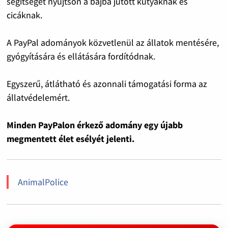
segítséget nyújtson a bajba jutott kutyáknak és
cicáknak.
A PayPal adományok közvetlenül az állatok mentésére,
gyógyítására és ellátására fordítódnak.
Egyszerű, átlátható és azonnali támogatási forma az
állatvédelemért.
Minden PayPalon érkező adomány egy újabb
megmentett élet esélyét jelenti.
AnimalPolice