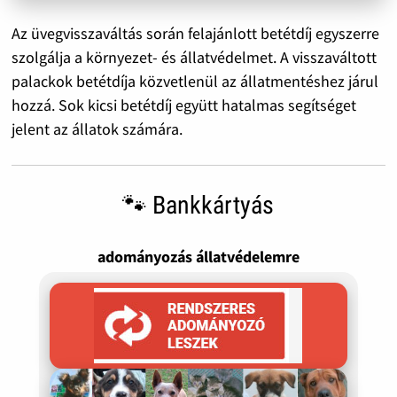
Az üvegvisszaváltás során felajánlott betétdíj egyszerre
szolgálja a környezet- és állatvédelmet. A visszaváltott
palackok betétdíja közvetlenül az állatmentéshez járul
hozzá. Sok kicsi betétdíj együtt hatalmas segítséget
jelent az állatok számára.
🐾 Bankkártyás
adományozás állatvédelemre