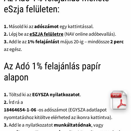
eSzja felületen:
1.
Másold ki az
adószámot
egy kattintással.
2.
Lépj be az
eSZJA felületre
(NAV online adóbevallás).
3.
Add le az
1% felajánlást
május 20-ig – mindössze
2 perc
az egész.
Az Adó 1% felajánlás papír
alapon
1.
Töltsd ki az
EGYSZA nyilatkozatot
.
2.
Írd rá a
18464654-1-06
-os adószámot (EGYSZA adatlapot
nyomtatáshoz kitöltve elérheted az ikonra kattintva).
3.
Add le a nyilatkozatot
munkáltatódnak
, vagy