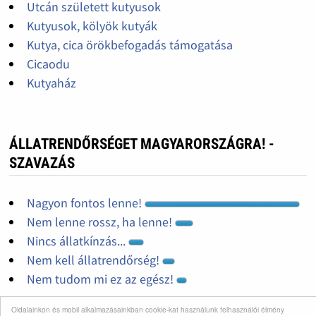
Utcán született kutyusok
Kutyusok, kölyök kutyák
Kutya, cica örökbefogadás támogatása
Cicaodu
Kutyaház
ÁLLATRENDŐRSÉGET MAGYARORSZÁGRA! -
SZAVAZÁS
Nagyon fontos lenne!
Nem lenne rossz, ha lenne!
Nincs állatkínzás...
Nem kell állatrendőrség!
Nem tudom mi ez az egész!
Oldalainkon és mobil alkalmazásainkban cookie-kat használunk felhasználói élmény