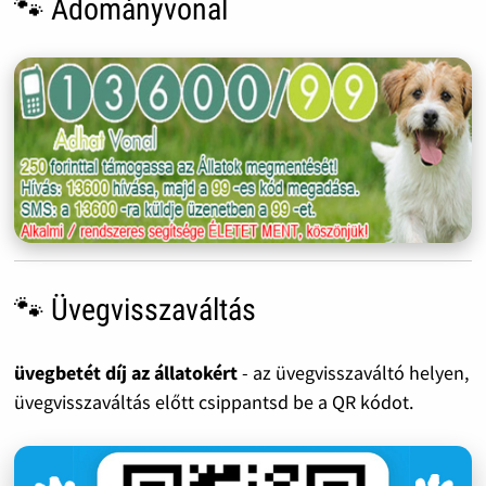
🐾 Adományvonal
🐾 Üvegvisszaváltás
üvegbetét díj az állatokért
- az üvegvisszaváltó helyen,
üvegvisszaváltás előtt csippantsd be a QR kódot.