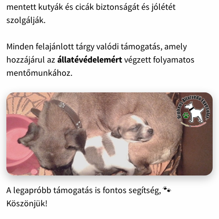
mentett kutyák és cicák biztonságát és jólétét
szolgálják.
Minden felajánlott tárgy valódi támogatás, amely
hozzájárul az
állatévédelemért
végzett folyamatos
mentőmunkához.
A legapróbb támogatás is fontos segítség, 🐾
Köszönjük!