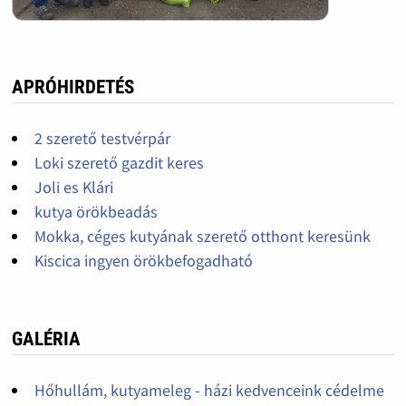
APRÓHIRDETÉS
2 szerető testvérpár
Loki szerető gazdit keres
Joli es Klári
kutya örökbeadás
Mokka, céges kutyának szerető otthont keresünk
Kiscica ingyen örökbefogadható
GALÉRIA
Hőhullám, kutyameleg - házi kedvenceink cédelme