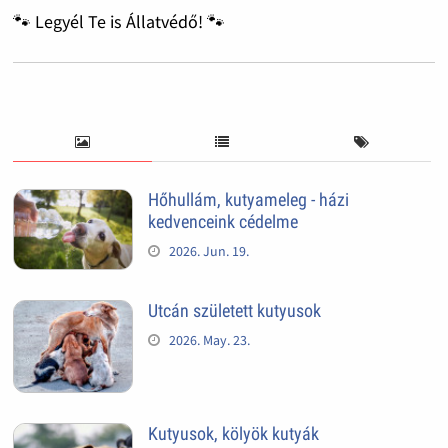
🐾 Legyél Te is Állatvédő! 🐾
Hőhullám, kutyameleg - házi
kedvenceink cédelme
2026. Jun. 19.
Utcán született kutyusok
2026. May. 23.
Kutyusok, kölyök kutyák