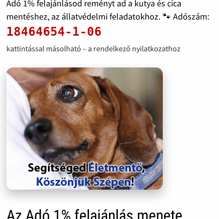
Adó 1% felajánlásod reményt ad a kutya és cica
mentéshez, az állatvédelmi feladatokhoz. 🐾 Adószám:
18464654-1-06
kattintással másolható – a rendelkező nyilatkozathoz
Az Adó 1% felajánlás menete