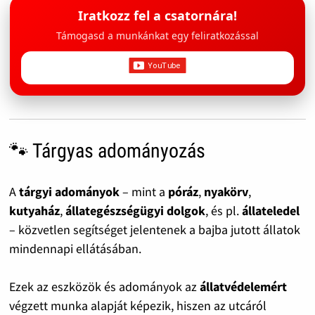
Iratkozz fel a csatornára!
Támogasd a munkánkat egy feliratkozással
🐾 Tárgyas adományozás
A
tárgyi adományok
– mint a
póráz
,
nyakörv
,
kutyaház
,
állategészségügyi dolgok
, és pl.
állateledel
– közvetlen segítséget jelentenek a bajba jutott állatok
mindennapi ellátásában.
Ezek az eszközök és adományok az
állatvédelemért
végzett munka alapját képezik, hiszen az utcáról