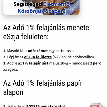
Az Adó 1% felajánlás menete
eSzja felületen:
1.
Másold ki az
adószámot
egy kattintással.
2.
Lépj be az
eSZJA felületre
(NAV online adóbevallás).
3.
Add le az
1% felajánlást
május 20-ig – mindössze
2 perc
az egész.
Az Adó 1% felajánlás papír
alapon
1.
Töltsd ki az
EGYSZA nyilatkozatot
.