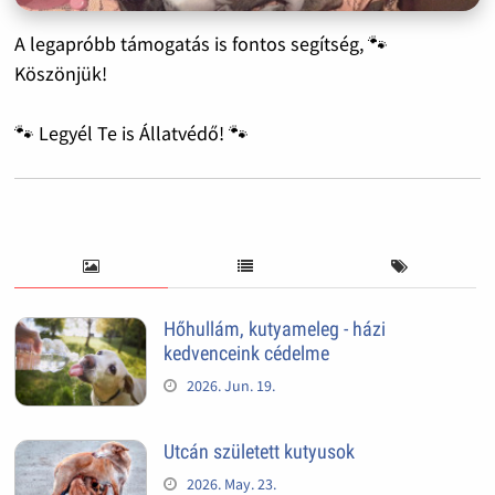
A legapróbb támogatás is fontos segítség, 🐾
Köszönjük!
🐾 Legyél Te is Állatvédő! 🐾
Hőhullám, kutyameleg - házi
kedvenceink cédelme
2026. Jun. 19.
Utcán született kutyusok
2026. May. 23.