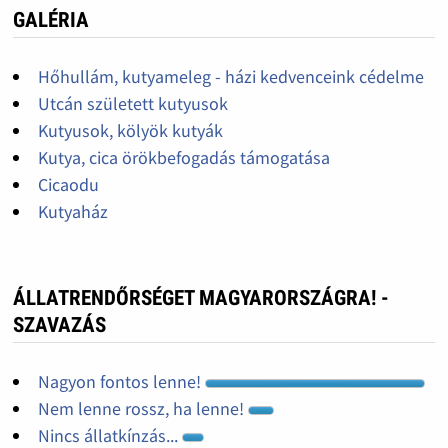
GALÉRIA
Hőhullám, kutyameleg - házi kedvenceink cédelme
Utcán született kutyusok
Kutyusok, kölyök kutyák
Kutya, cica örökbefogadás támogatása
Cicaodu
Kutyaház
ÁLLATRENDŐRSÉGET MAGYARORSZÁGRA! -
SZAVAZÁS
Nagyon fontos lenne!
Nem lenne rossz, ha lenne!
Nincs állatkínzás...