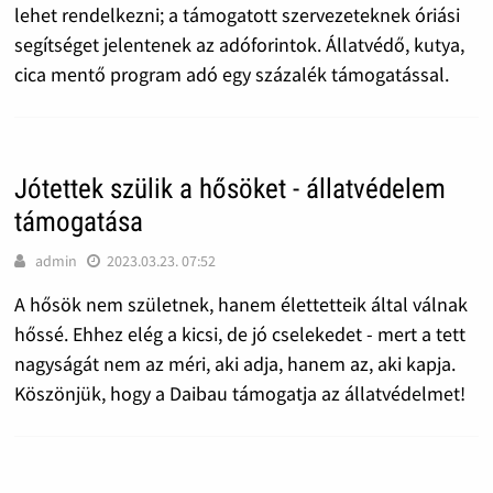
lehet rendelkezni; a támogatott szervezeteknek óriási
segítséget jelentenek az adóforintok. Állatvédő, kutya,
cica mentő program adó egy százalék támogatással.
Jótettek szülik a hősöket - állatvédelem
támogatása
admin
2023.03.23. 07:52
A hősök nem születnek, hanem élettetteik által válnak
hőssé. Ehhez elég a kicsi, de jó cselekedet - mert a tett
nagyságát nem az méri, aki adja, hanem az, aki kapja.
Köszönjük, hogy a Daibau támogatja az állatvédelmet!