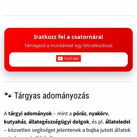
Iratkozz fel a csatornára!
Támogasd a munkánkat egy feliratkozással
🐾 Tárgyas adományozás
A
tárgyi adományok
– mint a
póráz
,
nyakörv
,
kutyaház
,
állategészségügyi dolgok
, és pl.
állateledel
– közvetlen segítséget jelentenek a bajba jutott állatok