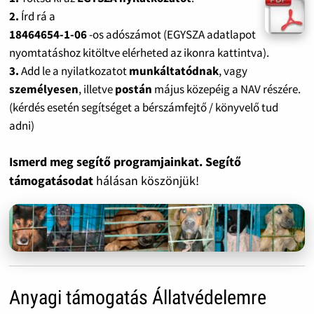
2.
Írd rá a
18464654-1-06
-os adószámot (EGYSZA adatlapot
nyomtatáshoz kitöltve elérheted az ikonra kattintva).
3.
Add le a nyilatkozatot
munkáltatódnak
, vagy
személyesen
, illetve
postán
május közepéig a NAV részére.
(kérdés esetén segítséget a bérszámfejtő / könyvelő tud
adni)
Ismerd meg segítő programjainkat. Segítő
támogatásodat
hálásan köszönjük!
Anyagi támogatás Állatvédelemre