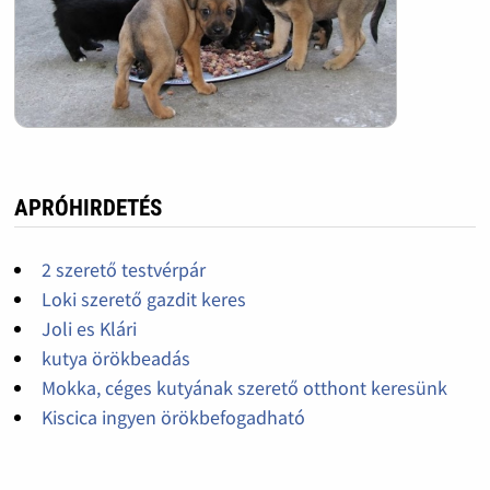
APRÓHIRDETÉS
2 szerető testvérpár
Loki szerető gazdit keres
Joli es Klári
kutya örökbeadás
Mokka, céges kutyának szerető otthont keresünk
Kiscica ingyen örökbefogadható