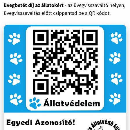
üvegbetét díj az állatokért
- az üvegvisszaváltó helyen,
üvegvisszaváltás előtt csippantsd be a QR kódot.