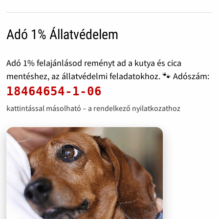
Adó 1% Állatvédelem
Adó 1% felajánlásod reményt ad a kutya és cica
mentéshez, az állatvédelmi feladatokhoz. 🐾 Adószám:
18464654-1-06
kattintással másolható – a rendelkező nyilatkozathoz