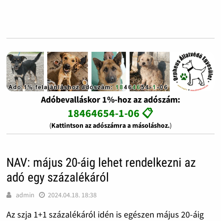
Adóbevalláskor 1%-hoz az adószám:
18464654-1-06 📋
(
Kattintson az adószámra a másoláshoz.
)
NAV: május 20-áig lehet rendelkezni az
adó egy százalékáról
admin
2024.04.18. 18:38
Az szja 1+1 százalékáról idén is egészen május 20-áig