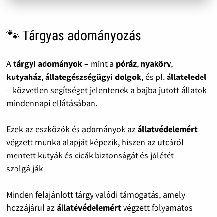
🐾 Tárgyas adományozás
A
tárgyi adományok
– mint a
póráz
,
nyakörv
,
kutyaház
,
állategészségügyi dolgok
, és pl.
állateledel
– közvetlen segítséget jelentenek a bajba jutott állatok
mindennapi ellátásában.
Ezek az eszközök és adományok az
állatvédelemért
végzett munka alapját képezik, hiszen az utcáról
mentett kutyák és cicák biztonságát és jólétét
szolgálják.
Minden felajánlott tárgy valódi támogatás, amely
hozzájárul az
állatévédelemért
végzett folyamatos