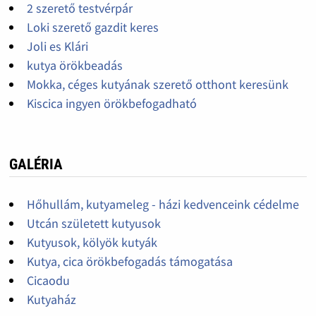
2 szerető testvérpár
Loki szerető gazdit keres
Joli es Klári
kutya örökbeadás
Mokka, céges kutyának szerető otthont keresünk
Kiscica ingyen örökbefogadható
GALÉRIA
Hőhullám, kutyameleg - házi kedvenceink cédelme
Utcán született kutyusok
Kutyusok, kölyök kutyák
Kutya, cica örökbefogadás támogatása
Cicaodu
Kutyaház