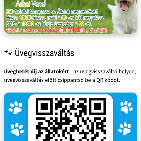
🐾 Üvegvisszaváltás
üvegbetét díj az állatokért
- az üvegvisszaváltó helyen,
üvegvisszaváltás előtt csippantsd be a QR kódot.