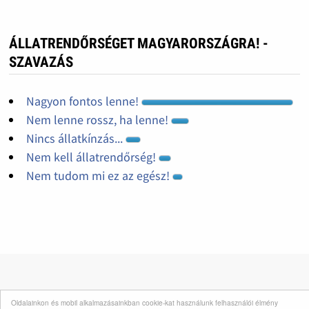
ÁLLATRENDŐRSÉGET MAGYARORSZÁGRA! -
SZAVAZÁS
Nagyon fontos lenne!
Nem lenne rossz, ha lenne!
Nincs állatkínzás...
Nem kell állatrendőrség!
Nem tudom mi ez az egész!
INFORMÁCIÓK
Oldalainkon és mobil alkalmazásainkban cookie-kat használunk felhasználói élmény