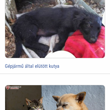
Gépjármű által elütött kutya