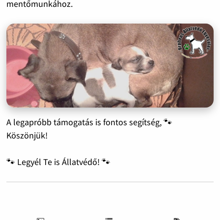
mentőmunkához.
A legapróbb támogatás is fontos segítség, 🐾
Köszönjük!
🐾 Legyél Te is Állatvédő! 🐾