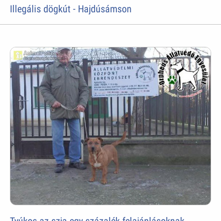
Illegális dögkút - Hajdúsámson