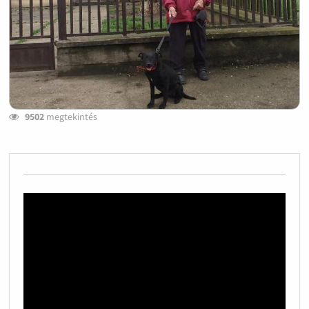
9502
megtekintés