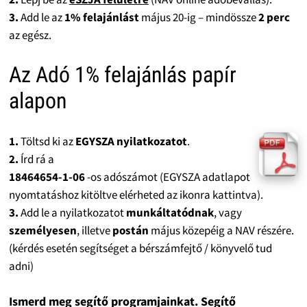
3.
Add le az
1% felajánlást
május 20-ig – mindössze
2 perc
az egész.
Az Adó 1% felajánlás papír
alapon
1.
Töltsd ki az
EGYSZA nyilatkozatot
.
2.
Írd rá a
18464654-1-06
-os adószámot (EGYSZA adatlapot
nyomtatáshoz kitöltve elérheted az ikonra kattintva).
3.
Add le a nyilatkozatot
munkáltatódnak
, vagy
személyesen
, illetve
postán
május közepéig a NAV részére.
(kérdés esetén segítséget a bérszámfejtő / könyvelő tud
adni)
Ismerd meg segítő programjainkat. Segítő