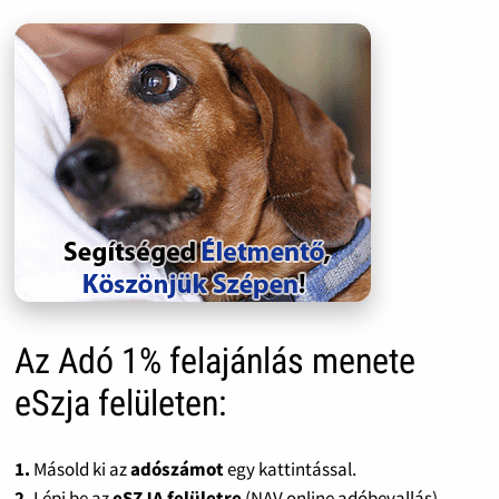
Az Adó 1% felajánlás menete
eSzja felületen:
1.
Másold ki az
adószámot
egy kattintással.
2.
Lépj be az
eSZJA felületre
(NAV online adóbevallás).