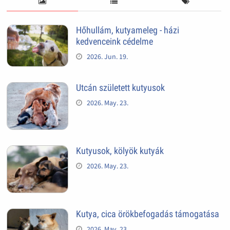
Hőhullám, kutyameleg - házi
kedvenceink cédelme
2026. Jun. 19.
Utcán született kutyusok
2026. May. 23.
Kutyusok, kölyök kutyák
2026. May. 23.
Kutya, cica örökbefogadás támogatása
2026. May. 23.