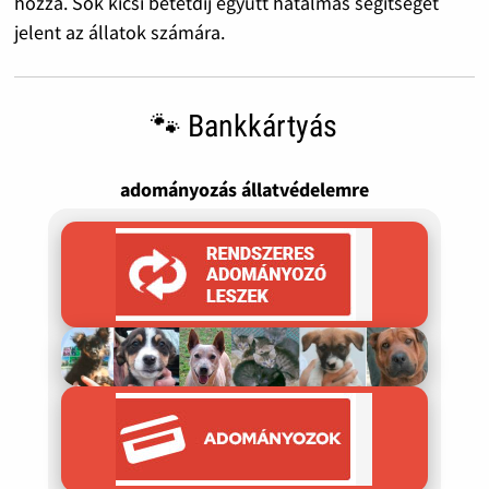
hozzá. Sok kicsi betétdíj együtt hatalmas segítséget
jelent az állatok számára.
🐾 Bankkártyás
adományozás állatvédelemre