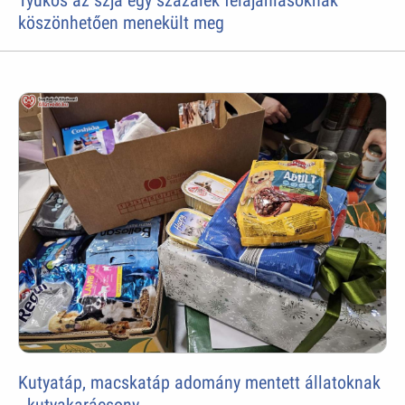
Tyúkos az szja egy százalék felajánlásoknak
köszönhetően menekült meg
Kutyatáp, macskatáp adomány mentett állatoknak