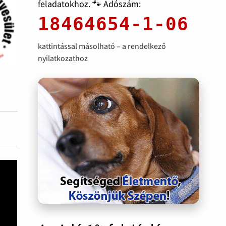
feladatokhoz. 🐾 Adószám:
18464654-1-06
kattintással másolható – a rendelkező
nyilatkozathoz