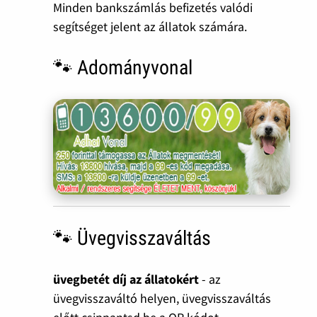
Minden bankszámlás befizetés valódi
segítséget jelent az állatok számára.
🐾 Adományvonal
🐾 Üvegvisszaváltás
üvegbetét díj az állatokért
- az
üvegvisszaváltó helyen, üvegvisszaváltás