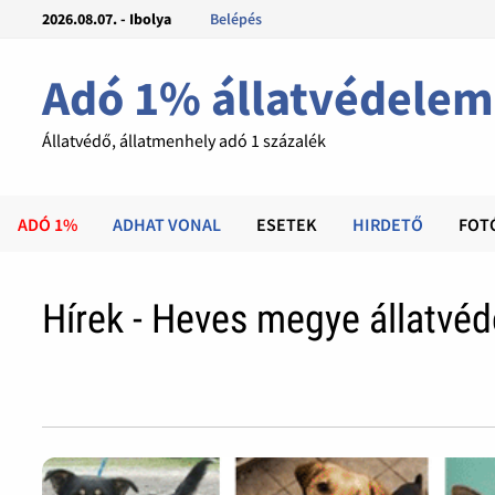
2026.08.07. - Ibolya
Belépés
Adó 1% állatvédelem
Állatvédő, állatmenhely adó 1 százalék
ADÓ 1%
ADHAT VONAL
ESETEK
HIRDETŐ
FOT
Hírek - Heves megye állatvédő