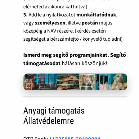
elérheted az ikonra kattintva).
3.
Add le a nyilatkozatot
munkáltatódnak
,
vagy
személyesen
, illetve
postán
május
közepéig a NAV részére. (kérdés esetén
segítséget a bérszámfejtő / könyvelő tud adni)
Ismerd meg segítő programjainkat. Segítő
támogatásodat
hálásan köszönjük!
Anyagi támogatás
Állatvédelemre
OTP Bank:
11735005-20489094