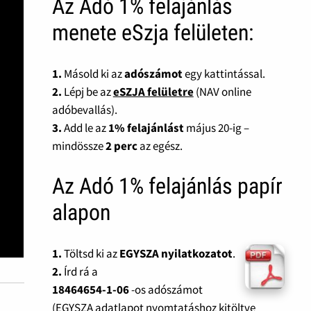
Az Adó 1% felajánlás
menete eSzja felületen:
1.
Másold ki az
adószámot
egy kattintással.
2.
Lépj be az
eSZJA felületre
(NAV online
adóbevallás).
3.
Add le az
1% felajánlást
május 20-ig –
mindössze
2 perc
az egész.
Az Adó 1% felajánlás papír
alapon
1.
Töltsd ki az
EGYSZA nyilatkozatot
.
2.
Írd rá a
18464654-1-06
-os adószámot
(EGYSZA adatlapot nyomtatáshoz kitöltve