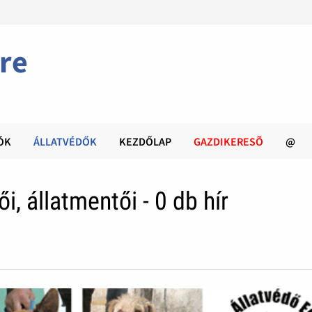
re
ÓK
ÁLLATVÉDŐK
KEZDŐLAP
GAZDIKERESÕ
@
i, állatmentői - 0 db hír