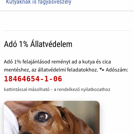
Kutyáknak is fagyásveszély
Adó 1% Állatvédelem
Adó 1% felajánlásod reményt ad a kutya és cica
mentéshez, az állatvédelmi feladatokhoz. 🐾 Adószám:
18464654-1-06
kattintással másolható – a rendelkező nyilatkozathoz