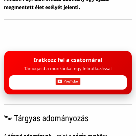
megmentett élet esélyét jelenti.
Iratkozz fel a csatornára!
Támogasd a munkánkat egy feliratkozással
🐾 Tárgyas adományozás
A
tárgyi adományok
– mint a
póráz
,
nyakörv
,