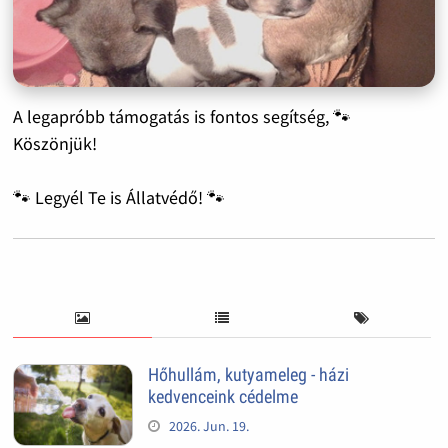
A legapróbb támogatás is fontos segítség, 🐾
Köszönjük!
🐾 Legyél Te is Állatvédő! 🐾
Hőhullám, kutyameleg - házi
kedvenceink cédelme
2026. Jun. 19.