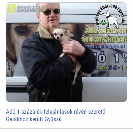
Adó 1 százalék felajánlások révén szerető
Gazdihoz került Gyűszű