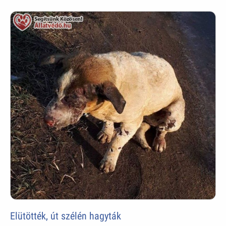
Elütötték, út szélén hagyták