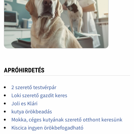
APRÓHIRDETÉS
2 szerető testvérpár
Loki szerető gazdit keres
Joli es Klári
kutya örökbeadás
Mokka, céges kutyának szerető otthont keresünk
Kiscica ingyen örökbefogadható