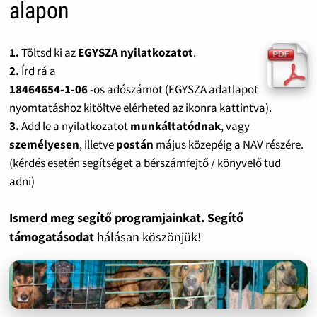
alapon
1.
Töltsd ki az
EGYSZA nyilatkozatot
.
2.
Írd rá a
18464654-1-06
-os adószámot (EGYSZA adatlapot
nyomtatáshoz kitöltve elérheted az ikonra kattintva).
3.
Add le a nyilatkozatot
munkáltatódnak
, vagy
személyesen
, illetve
postán
május közepéig a NAV részére.
(kérdés esetén segítséget a bérszámfejtő / könyvelő tud
adni)
Ismerd meg segítő programjainkat. Segítő
támogatásodat
hálásan köszönjük!