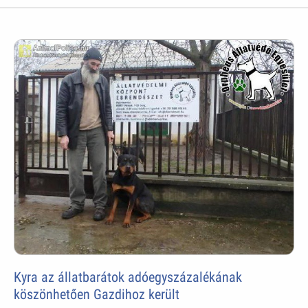
Kyra az állatbarátok adóegyszázalékának
köszönhetően Gazdihoz került