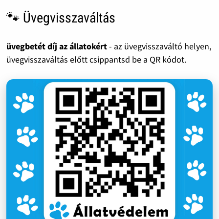
🐾 Üvegvisszaváltás
üvegbetét díj az állatokért
- az üvegvisszaváltó helyen,
üvegvisszaváltás előtt csippantsd be a QR kódot.