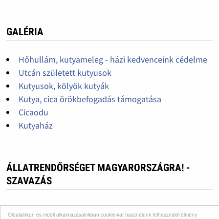
GALÉRIA
Hőhullám, kutyameleg - házi kedvenceink cédelme
Utcán született kutyusok
Kutyusok, kölyök kutyák
Kutya, cica örökbefogadás támogatása
Cicaodu
Kutyaház
ÁLLATRENDŐRSÉGET MAGYARORSZÁGRA! -
SZAVAZÁS
Nagyon fontos lenne!
Oldalainkon és mobil alkalmazásainkban cookie-kat használunk felhasználói élmény