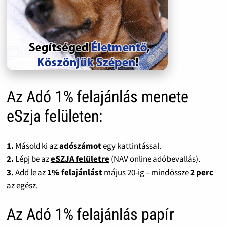
Az Adó 1% felajánlás menete
eSzja felületen:
1.
Másold ki az
adószámot
egy kattintással.
2.
Lépj be az
eSZJA felületre
(NAV online adóbevallás).
3.
Add le az
1% felajánlást
május 20-ig – mindössze
2 perc
az egész.
Az Adó 1% felajánlás papír