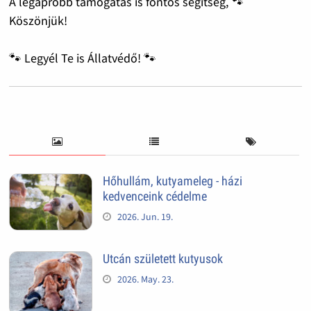
A legapróbb támogatás is fontos segítség, 🐾
Köszönjük!
🐾 Legyél Te is Állatvédő! 🐾
Hőhullám, kutyameleg - házi
kedvenceink cédelme
2026. Jun. 19.
Utcán született kutyusok
2026. May. 23.