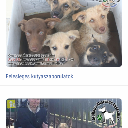
Felesleges kutyaszaporulatok