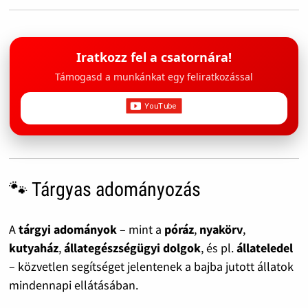
Iratkozz fel a csatornára!
Támogasd a munkánkat egy feliratkozással
🐾 Tárgyas adományozás
A
tárgyi adományok
– mint a
póráz
,
nyakörv
,
kutyaház
,
állategészségügyi dolgok
, és pl.
állateledel
– közvetlen segítséget jelentenek a bajba jutott állatok
mindennapi ellátásában.