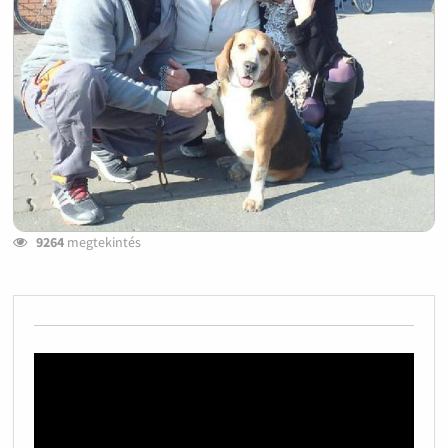
9264
megtekintés