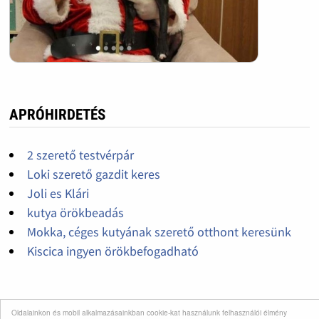
APRÓHIRDETÉS
2 szerető testvérpár
Loki szerető gazdit keres
Joli es Klári
kutya örökbeadás
Mokka, céges kutyának szerető otthont keresünk
Kiscica ingyen örökbefogadható
GALÉRIA
Oldalainkon és mobil alkalmazásainkban cookie-kat használunk felhasználói élmény