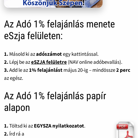
Az Adó 1% felajánlás menete
eSzja felületen:
1.
Másold ki az
adószámot
egy kattintással.
2.
Lépj be az
eSZJA felületre
(NAV online adóbevallás).
3.
Add le az
1% felajánlást
május 20-ig – mindössze
2 perc
az egész.
Az Adó 1% felajánlás papír
alapon
1.
Töltsd ki az
EGYSZA nyilatkozatot
.
2.
Írd rá a