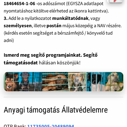
18464654-1-06
-os adószámot (EGYSZA adatlapot
nyomtatáshoz kitöltve elérheted az ikonra kattintva).
3.
Add le a nyilatkozatot
munkáltatódnak
, vagy
személyesen
, illetve
postán
május közepéig a NAV részére.
(kérdés esetén segítséget a bérszámfejtő / könyvelő tud
adni)
Ismerd meg segítő programjainkat. Segítő
támogatásodat
hálásan köszönjük!
Anyagi támogatás Állatvédelemre
OTP Bank:
11735005-20489094