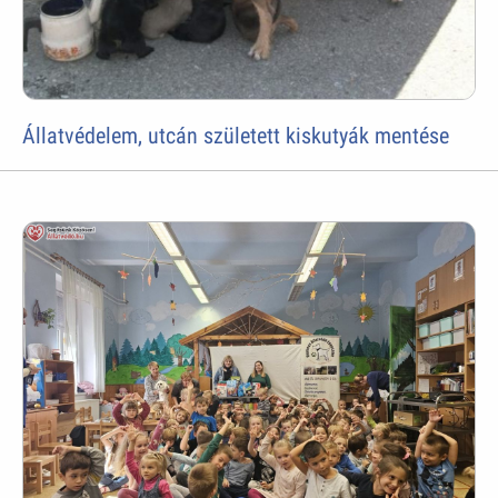
Állatvédelem, utcán született kiskutyák mentése