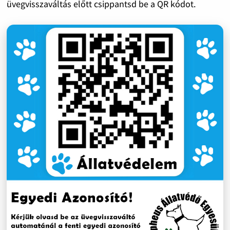
üvegvisszaváltás előtt csippantsd be a QR kódot.