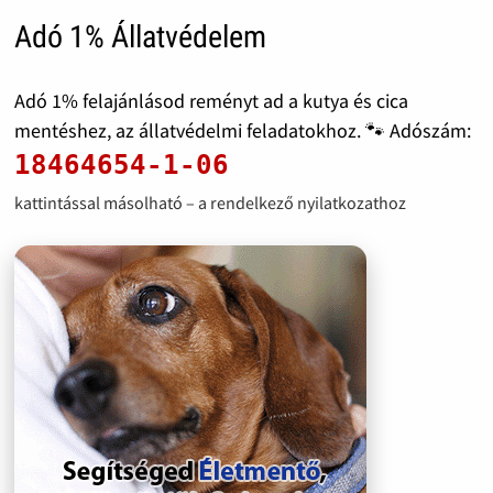
Adó 1% Állatvédelem
Adó 1% felajánlásod reményt ad a kutya és cica
mentéshez, az állatvédelmi feladatokhoz. 🐾 Adószám:
18464654-1-06
kattintással másolható – a rendelkező nyilatkozathoz