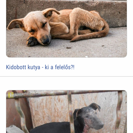
Kidobott kutya - ki a felelős?!