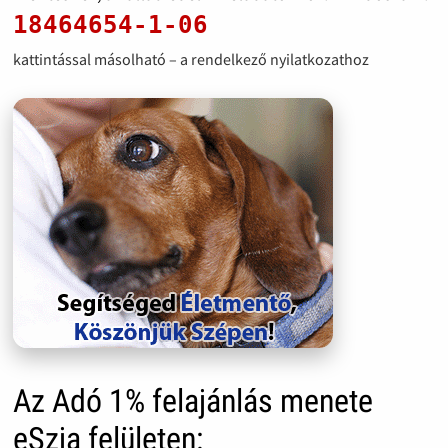
18464654-1-06
kattintással másolható – a rendelkező nyilatkozathoz
Az Adó 1% felajánlás menete
eSzja felületen: