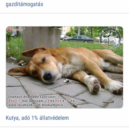
gazditámogatás
Kutya, adó 1% állatvédelem