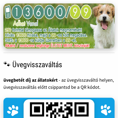
🐾 Üvegvisszaváltás
üvegbetét díj az állatokért
- az üvegvisszaváltó helyen,
üvegvisszaváltás előtt csippantsd be a QR kódot.