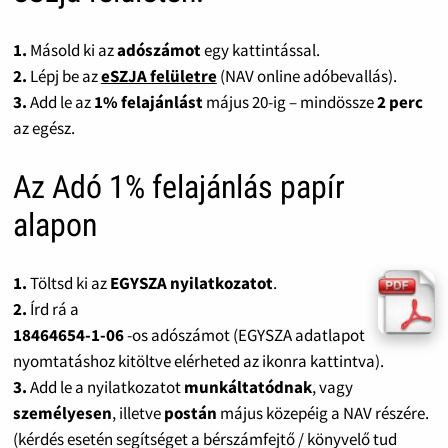
1.
Másold ki az
adószámot
egy kattintással.
2.
Lépj be az
eSZJA felületre
(NAV online adóbevallás).
3.
Add le az
1% felajánlást
május 20-ig – mindössze
2 perc
az egész.
Az Adó 1% felajánlás papír
alapon
1.
Töltsd ki az
EGYSZA nyilatkozatot
.
2.
Írd rá a
18464654-1-06
-os adószámot (EGYSZA adatlapot
nyomtatáshoz kitöltve elérheted az ikonra kattintva).
3.
Add le a nyilatkozatot
munkáltatódnak
, vagy
személyesen
, illetve
postán
május közepéig a NAV részére.
(kérdés esetén segítséget a bérszámfejtő / könyvelő tud