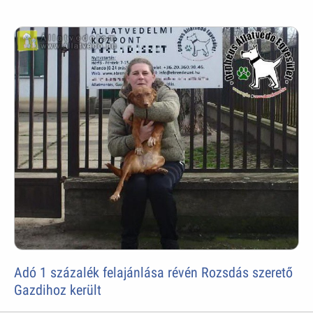
Adó 1 százalék felajánlása révén Rozsdás szerető
Gazdihoz került