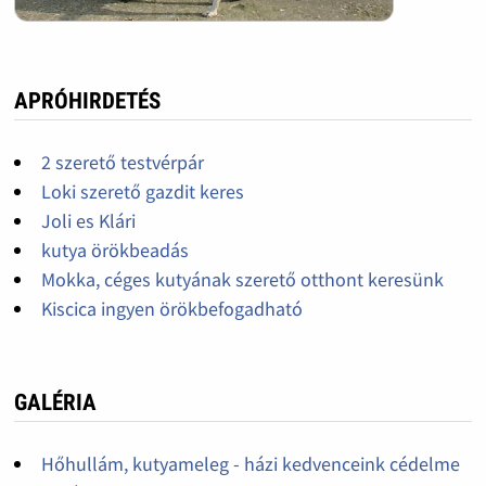
APRÓHIRDETÉS
2 szerető testvérpár
Loki szerető gazdit keres
Joli es Klári
kutya örökbeadás
Mokka, céges kutyának szerető otthont keresünk
Kiscica ingyen örökbefogadható
GALÉRIA
Hőhullám, kutyameleg - házi kedvenceink cédelme