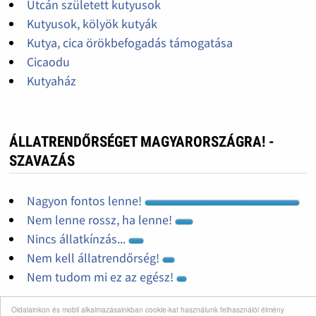
Utcán született kutyusok
Kutyusok, kölyök kutyák
Kutya, cica örökbefogadás támogatása
Cicaodu
Kutyaház
ÁLLATRENDŐRSÉGET MAGYARORSZÁGRA! -
SZAVAZÁS
Nagyon fontos lenne!
Nem lenne rossz, ha lenne!
Nincs állatkínzás...
Nem kell állatrendőrség!
Nem tudom mi ez az egész!
Oldalainkon és mobil alkalmazásainkban cookie-kat használunk felhasználói élmény