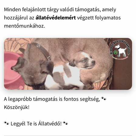
Minden felajánlott tárgy valódi támogatás, amely
hozzájárul az
állatévédelemért
végzett folyamatos
mentőmunkához.
A legapróbb támogatás is fontos segítség, 🐾
Köszönjük!
🐾 Legyél Te is Állatvédő! 🐾