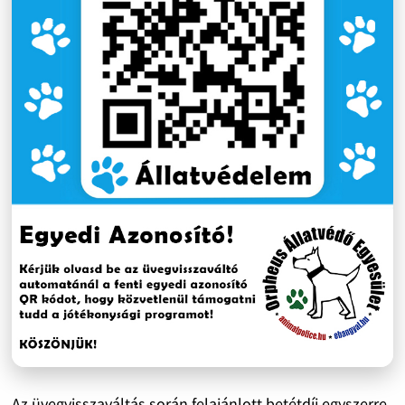
Az üvegvisszaváltás során felajánlott betétdíj egyszerre