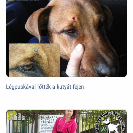
Légpuskával lőtték a kutyát fejen