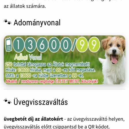
az állatok számára.
🐾 Adományvonal
🐾 Üvegvisszaváltás
üvegbetét díj az állatokért
- az üvegvisszaváltó helyen,
üvegvisszaváltás előtt csippantsd be a QR kódot.