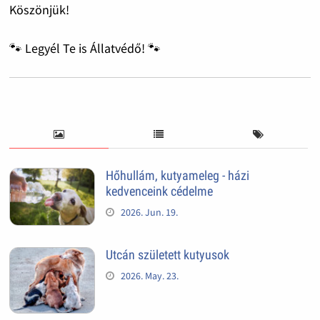
Köszönjük!
🐾 Legyél Te is Állatvédő! 🐾
Hőhullám, kutyameleg - házi
kedvenceink cédelme
2026. Jun. 19.
Utcán született kutyusok
2026. May. 23.