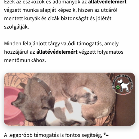
Ezek az eszközök és adományok az
állatvédelemért
végzett munka alapját képezik, hiszen az utcáról
mentett kutyák és cicák biztonságát és jólétét
szolgálják.
Minden felajánlott tárgy valódi támogatás, amely
hozzájárul az
állatévédelemért
végzett folyamatos
mentőmunkához.
A legapróbb támogatás is fontos segítség, 🐾