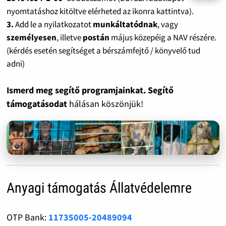
nyomtatáshoz kitöltve elérheted az ikonra kattintva).
3.
Add le a nyilatkozatot
munkáltatódnak
, vagy
személyesen
, illetve
postán
május közepéig a NAV részére.
(kérdés esetén segítséget a bérszámfejtő / könyvelő tud
adni)
Ismerd meg segítő programjainkat. Segítő
támogatásodat
hálásan köszönjük!
Anyagi támogatás Állatvédelemre
OTP Bank:
11735005-20489094