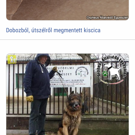
Dobozból, útszélről megmentett kiscica