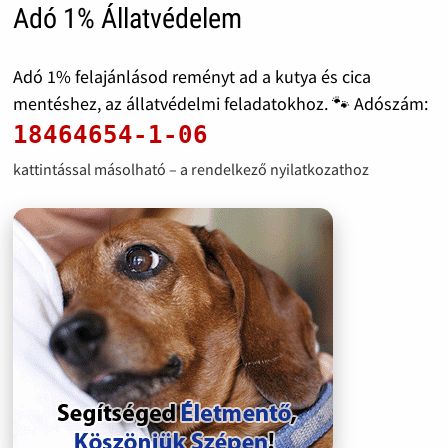
Adó 1% Állatvédelem
Adó 1% felajánlásod reményt ad a kutya és cica
mentéshez, az állatvédelmi feladatokhoz. 🐾 Adószám:
18464654-1-06
kattintással másolható – a rendelkező nyilatkozathoz