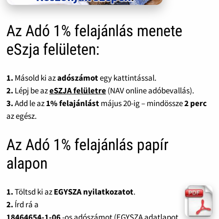
Az Adó 1% felajánlás menete
eSzja felületen:
1.
Másold ki az
adószámot
egy kattintással.
2.
Lépj be az
eSZJA felületre
(NAV online adóbevallás).
3.
Add le az
1% felajánlást
május 20-ig – mindössze
2 perc
az egész.
Az Adó 1% felajánlás papír
alapon
1.
Töltsd ki az
EGYSZA nyilatkozatot
.
2.
Írd rá a
18464654-1-06
-os adószámot (EGYSZA adatlapot