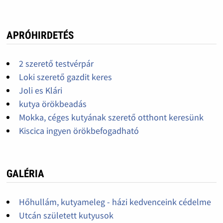
APRÓHIRDETÉS
2 szerető testvérpár
Loki szerető gazdit keres
Joli es Klári
kutya örökbeadás
Mokka, céges kutyának szerető otthont keresünk
Kiscica ingyen örökbefogadható
GALÉRIA
Hőhullám, kutyameleg - házi kedvenceink cédelme
Utcán született kutyusok