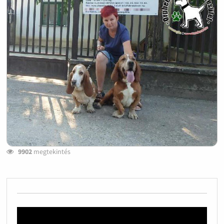
9902
megtekintés