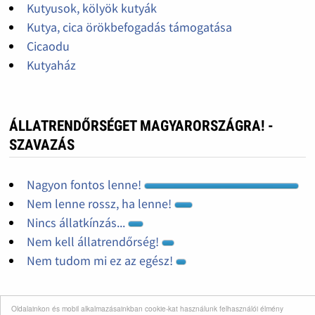
Kutyusok, kölyök kutyák
Kutya, cica örökbefogadás támogatása
Cicaodu
Kutyaház
ÁLLATRENDŐRSÉGET MAGYARORSZÁGRA! -
SZAVAZÁS
Nagyon fontos lenne!
Nem lenne rossz, ha lenne!
Nincs állatkínzás...
Nem kell állatrendőrség!
Nem tudom mi ez az egész!
Oldalainkon és mobil alkalmazásainkban cookie-kat használunk felhasználói élmény