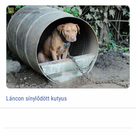
Láncon sínylődött kutyus