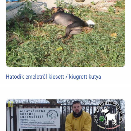
Hatodik emeletről kiesett / kiugrott kutya