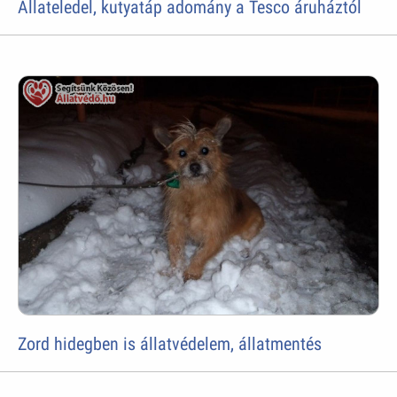
Állateledel, kutyatáp adomány a Tesco áruháztól
Zord hidegben is állatvédelem, állatmentés