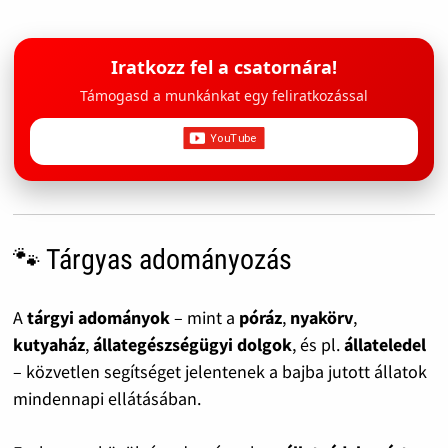
Iratkozz fel a csatornára!
Támogasd a munkánkat egy feliratkozással
🐾 Tárgyas adományozás
A
tárgyi adományok
– mint a
póráz
,
nyakörv
,
kutyaház
,
állategészségügyi dolgok
, és pl.
állateledel
– közvetlen segítséget jelentenek a bajba jutott állatok
mindennapi ellátásában.