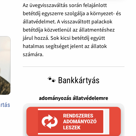
Az üvegvisszaváltás során felajánlott
betétdíj egyszerre szolgálja a környezet- és
állatvédelmet. A visszaváltott palackok
betétdíja közvetlenül az állatmentéshez
járul hozzá. Sok kicsi betétdíj együtt
hatalmas segítséget jelent az állatok
számára.
🐾 Bankkártyás
adományozás állatvédelemre
artás