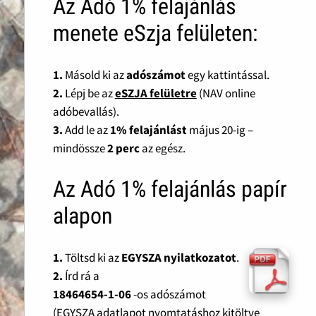
Az Adó 1% felajánlás
menete eSzja felületen:
1.
Másold ki az
adószámot
egy kattintással.
2.
Lépj be az
eSZJA felületre
(NAV online
adóbevallás).
3.
Add le az
1% felajánlást
május 20-ig –
mindössze
2 perc
az egész.
Az Adó 1% felajánlás papír
alapon
1.
Töltsd ki az
EGYSZA nyilatkozatot
.
2.
Írd rá a
18464654-1-06
-os adószámot
(EGYSZA adatlapot nyomtatáshoz kitöltve