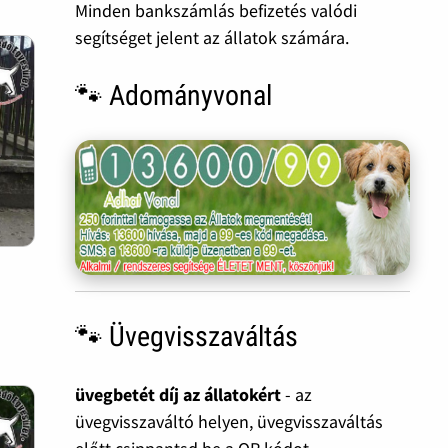
Minden bankszámlás befizetés valódi
segítséget jelent az állatok számára.
🐾 Adományvonal
🐾 Üvegvisszaváltás
üvegbetét díj az állatokért
- az
üvegvisszaváltó helyen, üvegvisszaváltás