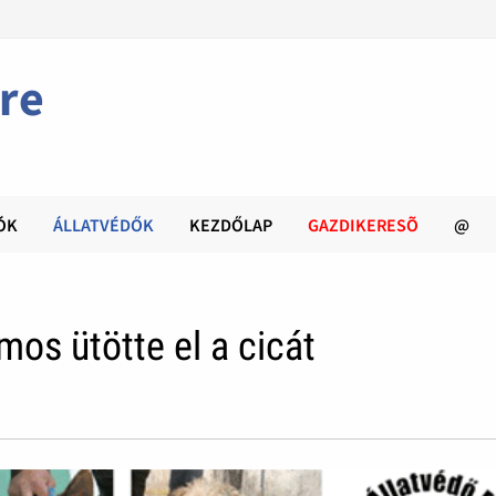
re
ÓK
ÁLLATVÉDŐK
KEZDŐLAP
GAZDIKERESÕ
@
mos ütötte el a cicát