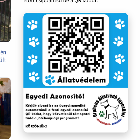
előtt csippantsd be a QR kódot.
vén
ült