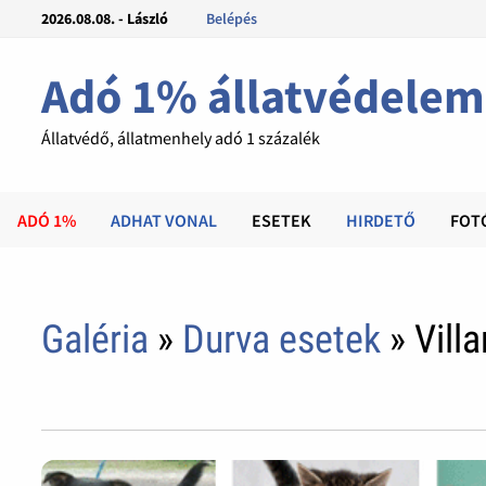
2026.08.08. - László
Belépés
Adó 1% állatvédelem
Állatvédő, állatmenhely adó 1 százalék
ADÓ 1%
ADHAT VONAL
ESETEK
HIRDETŐ
FOT
Galéria
»
Durva esetek
» Villa