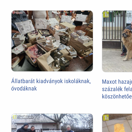
Állatbarát kiadványok iskoláknak,
Maxot hazaju
óvodáknak
százalék fel
köszönhetőe