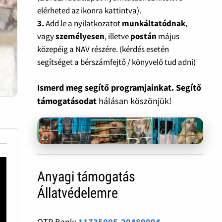
elérheted az ikonra kattintva).
3.
Add le a nyilatkozatot
munkáltatódnak
,
vagy
személyesen
, illetve
postán
május
közepéig a NAV részére. (kérdés esetén
segítséget a bérszámfejtő / könyvelő tud adni)
Ismerd meg segítő programjainkat. Segítő
támogatásodat
hálásan köszönjük!
Anyagi támogatás
Állatvédelemre
OTP Bank:
11735005-20489094