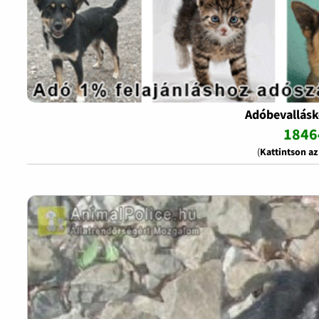
Adóbevallásk
1846
(
Kattintson a