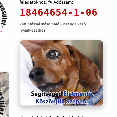
feladatokhoz. 🐾 Adószám:
18464654-1-06
kattintással másolható – a rendelkező
nyilatkozathoz