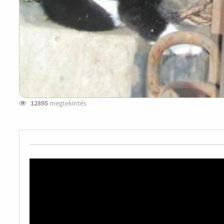
12895
megtekintés