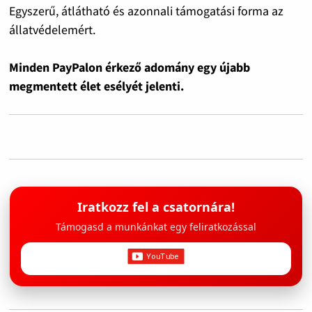
Egyszerű, átlátható és azonnali támogatási forma az
állatvédelemért.
Minden PayPalon érkező adomány egy újabb
megmentett élet esélyét jelenti.
Iratkozz fel a csatornára!
Támogasd a munkánkat egy feliratkozással