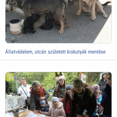
Állatvédelem, utcán született kiskutyák mentése