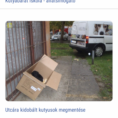
Kutyabarát iskola - állatsimogató
Utcára kidobált kutyusok megmentése