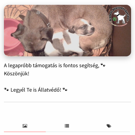
A legapróbb támogatás is fontos segítség, 🐾
Köszönjük!
🐾 Legyél Te is Állatvédő! 🐾