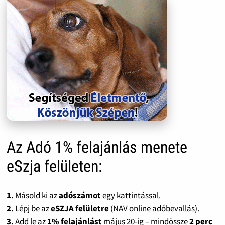
Az Adó 1% felajánlás menete
eSzja felületen:
1.
Másold ki az
adószámot
egy kattintással.
2.
Lépj be az
eSZJA felületre
(NAV online adóbevallás).
3.
Add le az
1% felajánlást
május 20-ig – mindössze
2 perc