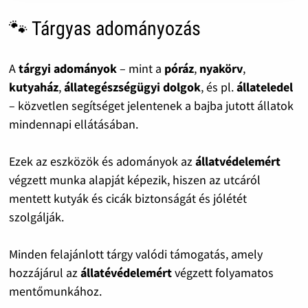
🐾 Tárgyas adományozás
A
tárgyi adományok
– mint a
póráz
,
nyakörv
,
kutyaház
,
állategészségügyi dolgok
, és pl.
állateledel
– közvetlen segítséget jelentenek a bajba jutott állatok
mindennapi ellátásában.
Ezek az eszközök és adományok az
állatvédelemért
végzett munka alapját képezik, hiszen az utcáról
mentett kutyák és cicák biztonságát és jólétét
szolgálják.
Minden felajánlott tárgy valódi támogatás, amely
hozzájárul az
állatévédelemért
végzett folyamatos
mentőmunkához.