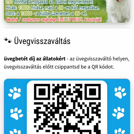
🐾 Üvegvisszaváltás
üvegbetét díj az állatokért
- az üvegvisszaváltó helyen,
üvegvisszaváltás előtt csippantsd be a QR kódot.