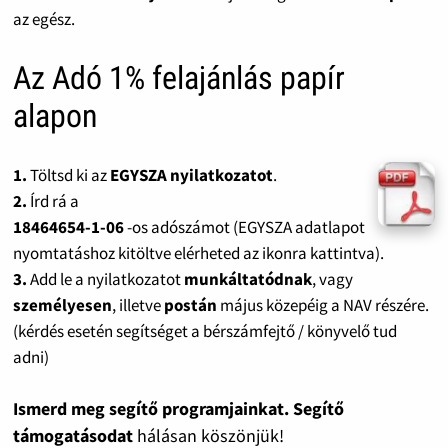
az egész.
Az Adó 1% felajánlás papír
alapon
1.
Töltsd ki az
EGYSZA nyilatkozatot
.
2.
Írd rá a
18464654-1-06
-os adószámot (EGYSZA adatlapot
nyomtatáshoz kitöltve elérheted az ikonra kattintva).
3.
Add le a nyilatkozatot
munkáltatódnak
, vagy
személyesen
, illetve
postán
május közepéig a NAV részére.
(kérdés esetén segítséget a bérszámfejtő / könyvelő tud
adni)
Ismerd meg segítő programjainkat. Segítő
támogatásodat
hálásan köszönjük!