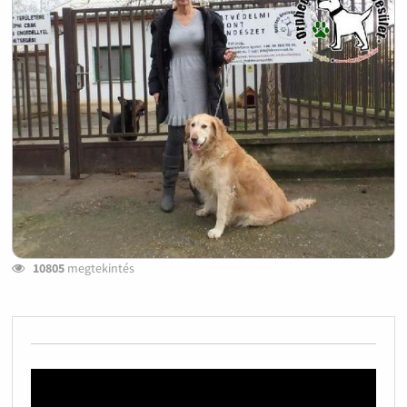
10805
megtekintés