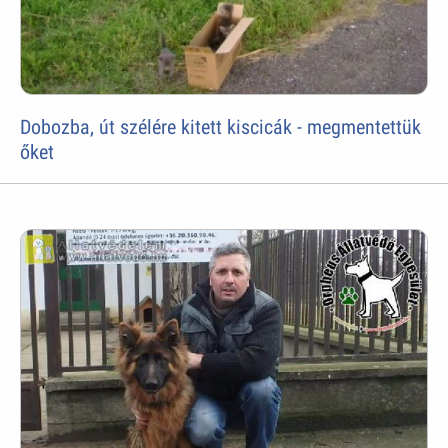
Dobozba, út szélére kitett kiscicák - megmentettük
őket