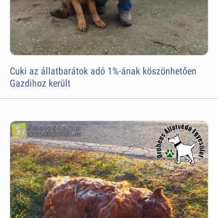
Cuki az állatbarátok adó 1%-ának köszönhetően
Gazdihoz került