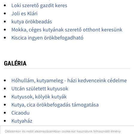
Loki szerető gazdit keres
Joli es Klári
kutya örökbeadás
Mokka, céges kutyának szerető otthont keresünk
Kiscica ingyen örökbefogadható
GALÉRIA
Hőhullám, kutyameleg - házi kedvenceink cédelme
Utcán született kutyusok
Kutyusok, kölyök kutyák
Kutya, cica örökbefogadás támogatása
Cicaodu
Kutyaház
Oldalainkon és mobil alkalmazásainkban cookie-kat használunk felhasználói élmény