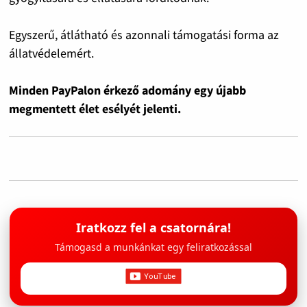
Egyszerű, átlátható és azonnali támogatási forma az
állatvédelemért.
Minden PayPalon érkező adomány egy újabb
megmentett élet esélyét jelenti.
Iratkozz fel a csatornára!
Támogasd a munkánkat egy feliratkozással