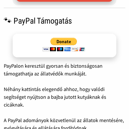
🐾 PayPal Támogatás
PayPalon keresztül gyorsan és biztonságosan
támogathatja az állatvédők munkáját.
Néhány kattintás elegendő ahhoz, hogy valódi
segítséget nyújtson a bajba jutott kutyáknak és
cicáknak.
A PayPal adományok közvetlenül az állatok mentésére,
gyógyítására és ellátására fordítódnak.