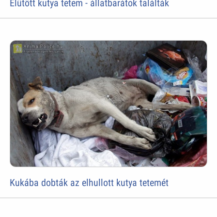
Elütött kutya tetem - állatbarátok találták
Kukába dobták az elhullott kutya tetemét