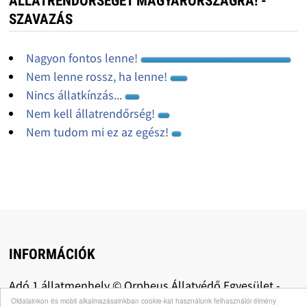
ÁLLATRENDŐRSÉGET MAGYARORSZÁGRA! -
SZAVAZÁS
Nagyon fontos lenne!
Nem lenne rossz, ha lenne!
Nincs állatkínzás...
Nem kell állatrendőrség!
Nem tudom mi ez az egész!
INFORMÁCIÓK
Adó 1 állatmenhely © Orpheus Állatvédő Egyesület -
Oldalainkon és mobil alkalmazásainkban cookie-kat használunk felhasználói élmény
Állatrendőrségért Mozgalom - Adómentes