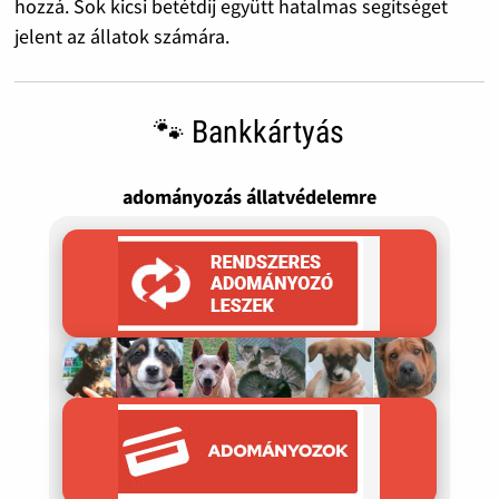
hozzá. Sok kicsi betétdíj együtt hatalmas segítséget
jelent az állatok számára.
🐾 Bankkártyás
adományozás állatvédelemre