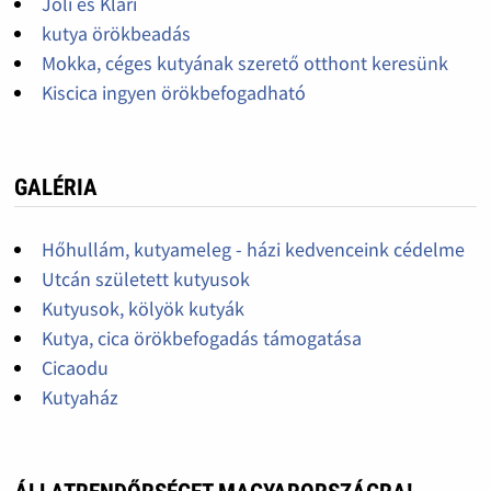
Joli es Klári
kutya örökbeadás
Mokka, céges kutyának szerető otthont keresünk
Kiscica ingyen örökbefogadható
GALÉRIA
Hőhullám, kutyameleg - házi kedvenceink cédelme
Utcán született kutyusok
Kutyusok, kölyök kutyák
Kutya, cica örökbefogadás támogatása
Cicaodu
Kutyaház