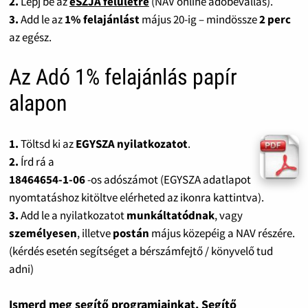
2.
Lépj be az
eSZJA felületre
(NAV online adóbevallás).
3.
Add le az
1% felajánlást
május 20-ig – mindössze
2 perc
az egész.
Az Adó 1% felajánlás papír
alapon
1.
Töltsd ki az
EGYSZA nyilatkozatot
.
2.
Írd rá a
18464654-1-06
-os adószámot (EGYSZA adatlapot
nyomtatáshoz kitöltve elérheted az ikonra kattintva).
3.
Add le a nyilatkozatot
munkáltatódnak
, vagy
személyesen
, illetve
postán
május közepéig a NAV részére.
(kérdés esetén segítséget a bérszámfejtő / könyvelő tud
adni)
Ismerd meg segítő programjainkat. Segítő