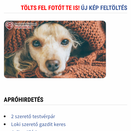
TÖLTS FEL FOTÓT TE IS!
ÚJ KÉP FELTÖLTÉS
APRÓHIRDETÉS
2 szerető testvérpár
Loki szerető gazdit keres