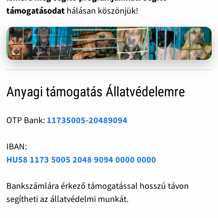
támogatásodat
hálásan köszönjük!
Anyagi támogatás Állatvédelemre
OTP Bank:
11735005-20489094
IBAN:
HU58 1173 5005 2048 9094 0000 0000
Bankszámlára érkező támogatással hosszú távon
segítheti az állatvédelmi munkát.