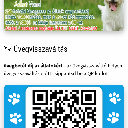
🐾 Üvegvisszaváltás
üvegbetét díj az állatokért
- az üvegvisszaváltó helyen,
üvegvisszaváltás előtt csippantsd be a QR kódot.