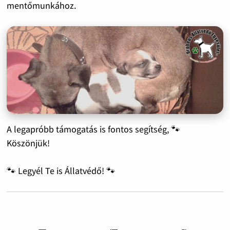
mentőmunkához.
A legapróbb támogatás is fontos segítség, 🐾
Köszönjük!
🐾 Legyél Te is Állatvédő! 🐾