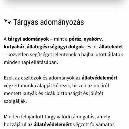
🐾 Tárgyas adományozás
A
tárgyi adományok
– mint a
póráz
,
nyakörv
,
kutyaház
,
állategészségügyi dolgok
, és pl.
állateledel
– közvetlen segítséget jelentenek a bajba jutott állatok
mindennapi ellátásában.
Ezek az eszközök és adományok az
állatvédelemért
végzett munka alapját képezik, hiszen az utcáról
mentett kutyák és cicák biztonságát és jólétét
szolgálják.
Minden felajánlott tárgy valódi támogatás, amely
hozzájárul az
állatévédelemért
végzett folyamatos