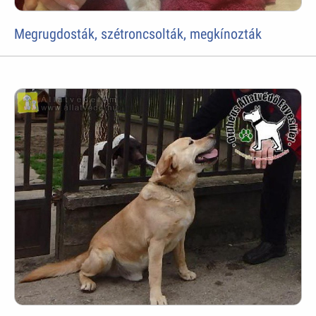
Megrugdosták, szétroncsolták, megkínozták