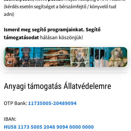
(kérdés esetén segítséget a bérszámfejtő / könyvelő tud
adni)
Ismerd meg segítő programjainkat. Segítő
támogatásodat
hálásan köszönjük!
Anyagi támogatás Állatvédelemre
OTP Bank:
11735005-20489094
IBAN:
HU58 1173 5005 2048 9094 0000 0000