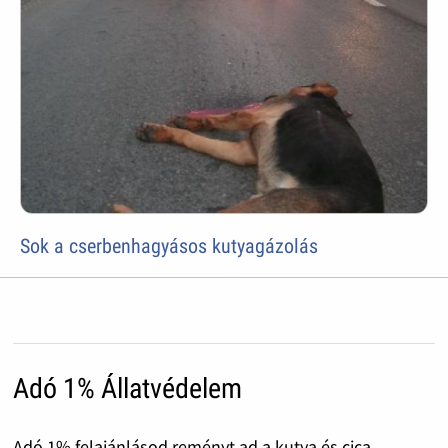
Sok a cserbenhagyásos kutyagázolás
Adó 1% Állatvédelem
Adó 1% felajánlásod reményt ad a kutya és cica