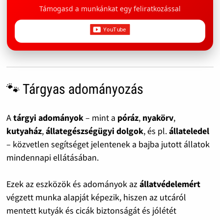
Támogasd a munkánkat egy feliratkozással
🐾 Tárgyas adományozás
A
tárgyi adományok
– mint a
póráz
,
nyakörv
,
kutyaház
,
állategészségügyi dolgok
, és pl.
állateledel
– közvetlen segítséget jelentenek a bajba jutott állatok
mindennapi ellátásában.
Ezek az eszközök és adományok az
állatvédelemért
végzett munka alapját képezik, hiszen az utcáról
mentett kutyák és cicák biztonságát és jólétét