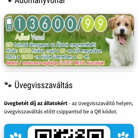
🐾 Adományvonal
🐾 Üvegvisszaváltás
üvegbetét díj az állatokért
- az üvegvisszaváltó helyen,
üvegvisszaváltás előtt csippantsd be a QR kódot.