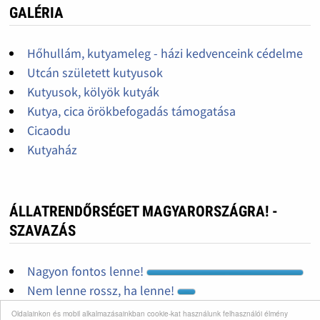
GALÉRIA
Hőhullám, kutyameleg - házi kedvenceink cédelme
Utcán született kutyusok
Kutyusok, kölyök kutyák
Kutya, cica örökbefogadás támogatása
Cicaodu
Kutyaház
ÁLLATRENDŐRSÉGET MAGYARORSZÁGRA! -
SZAVAZÁS
Nagyon fontos lenne!
Nem lenne rossz, ha lenne!
Nincs állatkínzás...
Oldalainkon és mobil alkalmazásainkban cookie-kat használunk felhasználói élmény