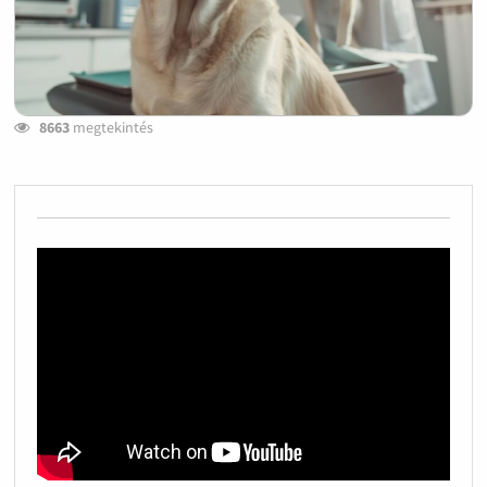
8663
megtekintés