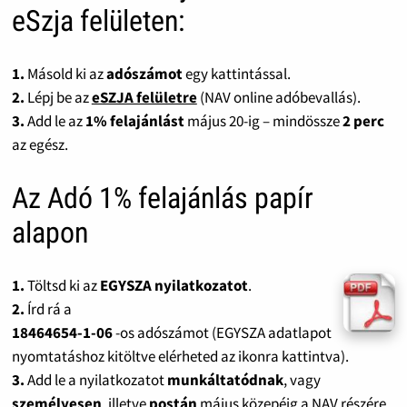
eSzja felületen:
1.
Másold ki az
adószámot
egy kattintással.
2.
Lépj be az
eSZJA felületre
(NAV online adóbevallás).
3.
Add le az
1% felajánlást
május 20-ig – mindössze
2 perc
az egész.
Az Adó 1% felajánlás papír
alapon
1.
Töltsd ki az
EGYSZA nyilatkozatot
.
2.
Írd rá a
18464654-1-06
-os adószámot (EGYSZA adatlapot
nyomtatáshoz kitöltve elérheted az ikonra kattintva).
3.
Add le a nyilatkozatot
munkáltatódnak
, vagy
személyesen
, illetve
postán
május közepéig a NAV részére.