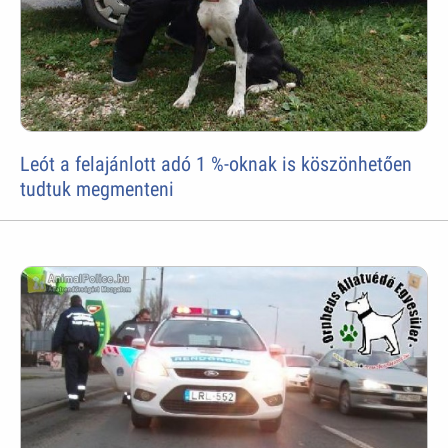
Leót a felajánlott adó 1 %-oknak is köszönhetően
tudtuk megmenteni