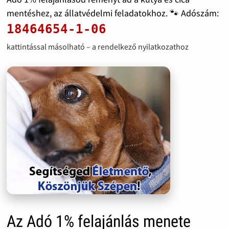
mentéshez, az állatvédelmi feladatokhoz. 🐾 Adószám:
18464654-1-06
kattintással másolható – a rendelkező nyilatkozathoz
Az Adó 1% felajánlás menete