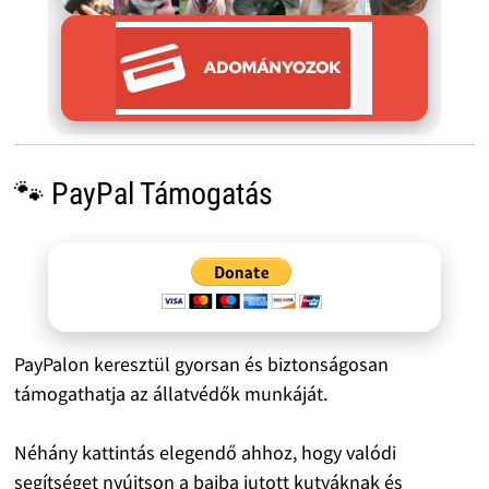
🐾 PayPal Támogatás
PayPalon keresztül gyorsan és biztonságosan
támogathatja az állatvédők munkáját.
Néhány kattintás elegendő ahhoz, hogy valódi
segítséget nyújtson a bajba jutott kutyáknak és