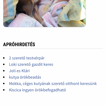
APRÓHIRDETÉS
2 szerető testvérpár
Loki szerető gazdit keres
Joli es Klári
kutya örökbeadás
Mokka, céges kutyának szerető otthont keresünk
Kiscica ingyen örökbefogadható