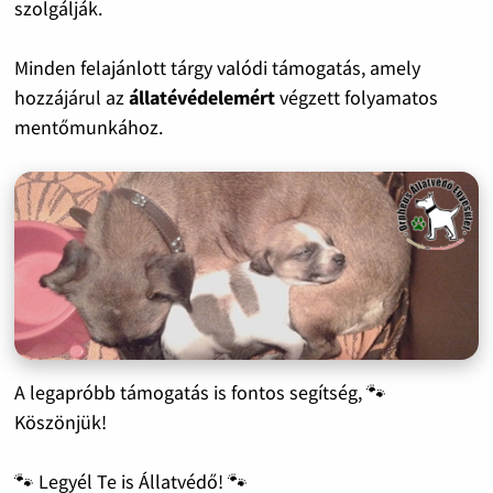
szolgálják.
Minden felajánlott tárgy valódi támogatás, amely
hozzájárul az
állatévédelemért
végzett folyamatos
mentőmunkához.
A legapróbb támogatás is fontos segítség, 🐾
Köszönjük!
🐾 Legyél Te is Állatvédő! 🐾