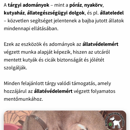
A
tárgyi adományok
– mint a
póráz
,
nyakörv
,
kutyaház
,
állategészségügyi dolgok
, és pl.
állateledel
– közvetlen segítséget jelentenek a bajba jutott állatok
mindennapi ellátásában.
Ezek az eszközök és adományok az
állatvédelemért
végzett munka alapját képezik, hiszen az utcáról
mentett kutyák és cicák biztonságát és jólétét
szolgálják.
Minden felajánlott tárgy valódi támogatás, amely
hozzájárul az
állatévédelemért
végzett folyamatos
mentőmunkához.