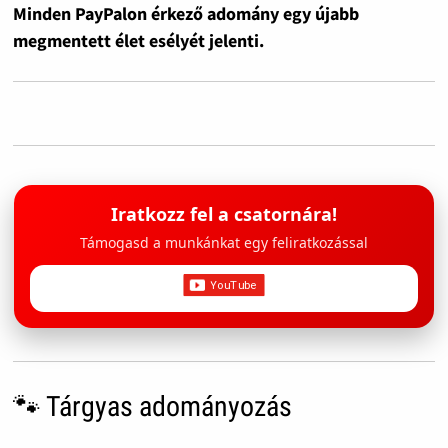
Minden PayPalon érkező adomány egy újabb
megmentett élet esélyét jelenti.
Iratkozz fel a csatornára!
Támogasd a munkánkat egy feliratkozással
🐾 Tárgyas adományozás