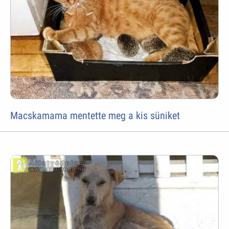
Macskamama mentette meg a kis süniket