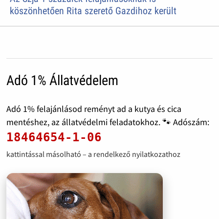
köszönhetően Rita szerető Gazdihoz került
Adó 1% Állatvédelem
Adó 1% felajánlásod reményt ad a kutya és cica
mentéshez, az állatvédelmi feladatokhoz. 🐾 Adószám:
18464654-1-06
kattintással másolható – a rendelkező nyilatkozathoz