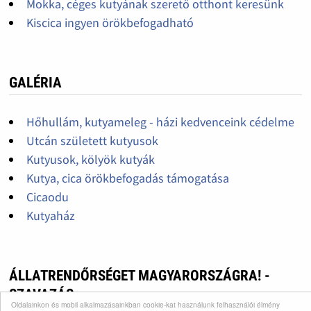
Mokka, céges kutyának szerető otthont keresünk
Kiscica ingyen örökbefogadható
GALÉRIA
Hőhullám, kutyameleg - házi kedvenceink cédelme
Utcán született kutyusok
Kutyusok, kölyök kutyák
Kutya, cica örökbefogadás támogatása
Cicaodu
Kutyaház
ÁLLATRENDŐRSÉGET MAGYARORSZÁGRA! -
SZAVAZÁS
Oldalainkon és mobil alkalmazásainkban cookie-kat használunk felhasználói élmény