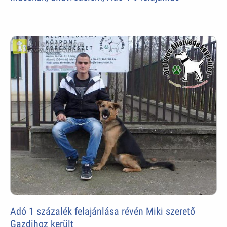
Adó 1 százalék felajánlása révén Miki szerető
Gazdihoz került