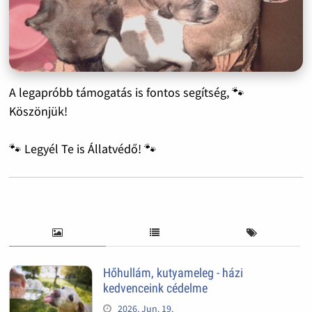
A legapróbb támogatás is fontos segítség, 🐾
Köszönjük!
🐾 Legyél Te is Állatvédő! 🐾
Hőhullám, kutyameleg - házi
kedvenceink cédelme
2026. Jun. 19.