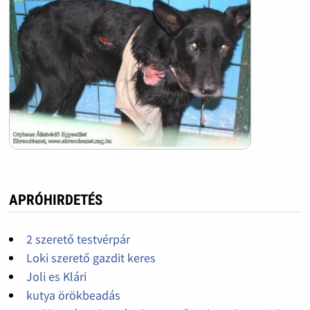
APRÓHIRDETÉS
2 szerető testvérpár
Loki szerető gazdit keres
Joli es Klári
kutya örökbeadás