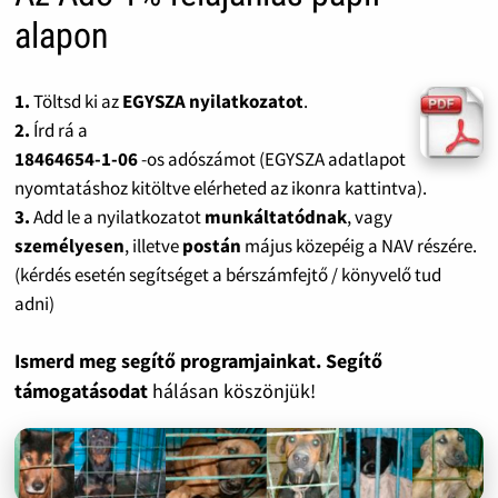
alapon
1.
Töltsd ki az
EGYSZA nyilatkozatot
.
2.
Írd rá a
18464654-1-06
-os adószámot (EGYSZA adatlapot
nyomtatáshoz kitöltve elérheted az ikonra kattintva).
3.
Add le a nyilatkozatot
munkáltatódnak
, vagy
személyesen
, illetve
postán
május közepéig a NAV részére.
(kérdés esetén segítséget a bérszámfejtő / könyvelő tud
adni)
Ismerd meg segítő programjainkat. Segítő
támogatásodat
hálásan köszönjük!