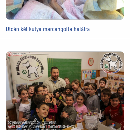
Utcán két kutya marcangolta halálra