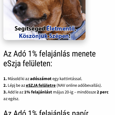
Az Adó 1% felajánlás menete
eSzja felületen:
1.
Másold ki az
adószámot
egy kattintással.
2.
Lépj be az
eSZJA felületre
(NAV online adóbevallás).
3.
Add le az
1% felajánlást
május 20-ig – mindössze
2 perc
az egész.
Az Adó 1% felajánlás papír