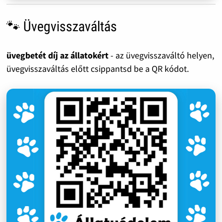
🐾 Üvegvisszaváltás
üvegbetét díj az állatokért
- az üvegvisszaváltó helyen,
üvegvisszaváltás előtt csippantsd be a QR kódot.