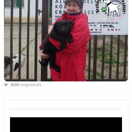
9195
megtekintés