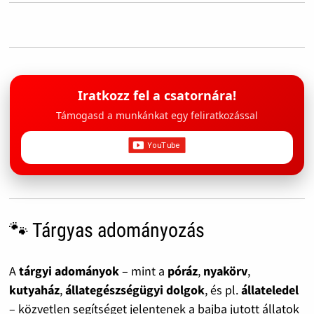
Iratkozz fel a csatornára!
Támogasd a munkánkat egy feliratkozással
🐾 Tárgyas adományozás
A
tárgyi adományok
– mint a
póráz
,
nyakörv
,
kutyaház
,
állategészségügyi dolgok
, és pl.
állateledel
– közvetlen segítséget jelentenek a bajba jutott állatok