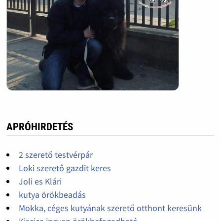
APRÓHIRDETÉS
2 szerető testvérpár
Loki szerető gazdit keres
Joli es Klári
kutya örökbeadás
Mokka, céges kutyának szerető otthont keresünk