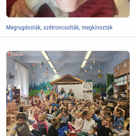
Megrugdosták, szétroncsolták, megkínozták