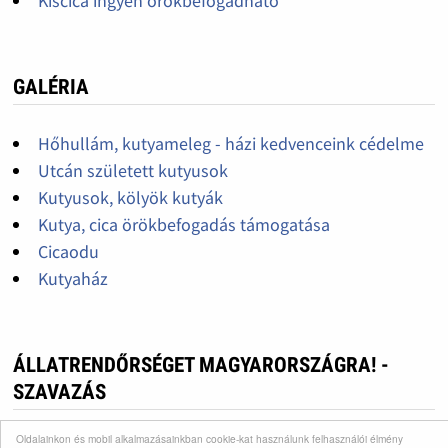
Kiscica ingyen örökbefogadható
GALÉRIA
Hőhullám, kutyameleg - házi kedvenceink cédelme
Utcán született kutyusok
Kutyusok, kölyök kutyák
Kutya, cica örökbefogadás támogatása
Cicaodu
Kutyaház
ÁLLATRENDŐRSÉGET MAGYARORSZÁGRA! -
SZAVAZÁS
Oldalainkon és mobil alkalmazásainkban cookie-kat használunk felhasználói élmény