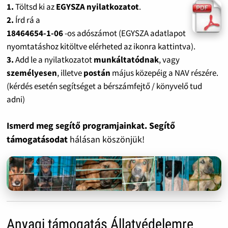
1.
Töltsd ki az
EGYSZA nyilatkozatot
.
2.
Írd rá a
18464654-1-06
-os adószámot (EGYSZA adatlapot
nyomtatáshoz kitöltve elérheted az ikonra kattintva).
3.
Add le a nyilatkozatot
munkáltatódnak
, vagy
személyesen
, illetve
postán
május közepéig a NAV részére.
(kérdés esetén segítséget a bérszámfejtő / könyvelő tud
adni)
Ismerd meg segítő programjainkat. Segítő
támogatásodat
hálásan köszönjük!
Anyagi támogatás Állatvédelemre