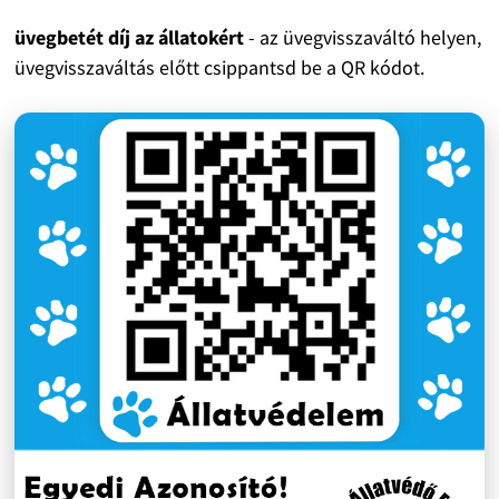
üvegbetét díj az állatokért
- az üvegvisszaváltó helyen,
üvegvisszaváltás előtt csippantsd be a QR kódot.