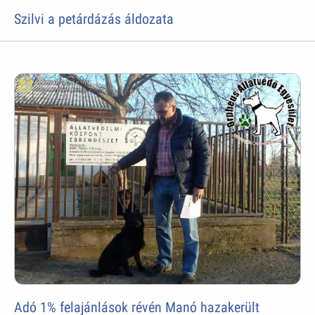
Szilvi a petárdázás áldozata
Adó 1% felajánlások révén Manó hazakerült