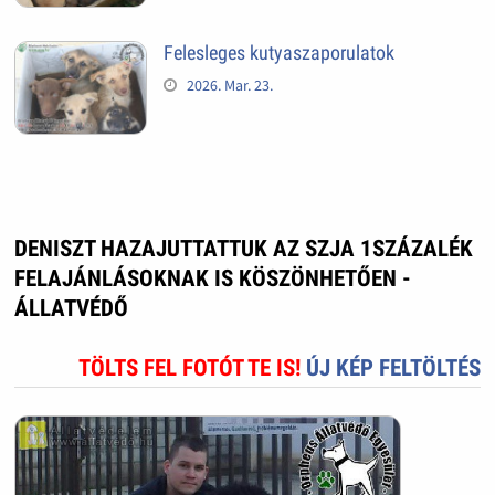
Felesleges kutyaszaporulatok
2026. Mar. 23.
DENISZT HAZAJUTTATTUK AZ SZJA 1SZÁZALÉK
FELAJÁNLÁSOKNAK IS KÖSZÖNHETŐEN -
ÁLLATVÉDŐ
TÖLTS FEL FOTÓT TE IS!
ÚJ KÉP FELTÖLTÉS