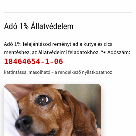
Adó 1% Állatvédelem
Adó 1% felajánlásod reményt ad a kutya és cica
mentéshez, az állatvédelmi feladatokhoz. 🐾 Adószám:
18464654-1-06
kattintással másolható – a rendelkező nyilatkozathoz