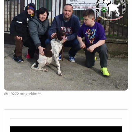
9272
megtekintés