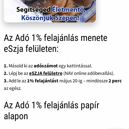
Az Adó 1% felajánlás menete
eSzja felületen:
1.
Másold ki az
adószámot
egy kattintással.
2.
Lépj be az
eSZJA felületre
(NAV online adóbevallás).
3.
Add le az
1% felajánlást
május 20-ig – mindössze
2 perc
az egész.
Az Adó 1% felajánlás papír
alapon