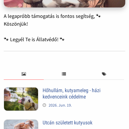
A legapróbb támogatás is fontos segítség, 🐾
Köszönjük!
🐾 Legyél Te is Állatvédő! 🐾
Hőhullám, kutyameleg - házi
kedvenceink cédelme
2026. Jun. 19.
Utcán született kutyusok