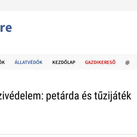
re
ÓK
ÁLLATVÉDŐK
KEZDŐLAP
GAZDIKERESÕ
@
ivédelem: petárda és tűzijáték