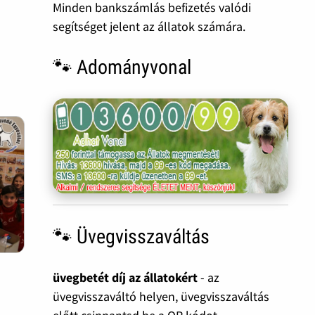
Minden bankszámlás befizetés valódi
segítséget jelent az állatok számára.
🐾 Adományvonal
🐾 Üvegvisszaváltás
üvegbetét díj az állatokért
- az
üvegvisszaváltó helyen, üvegvisszaváltás