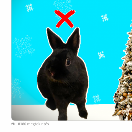
8180
megtekintés