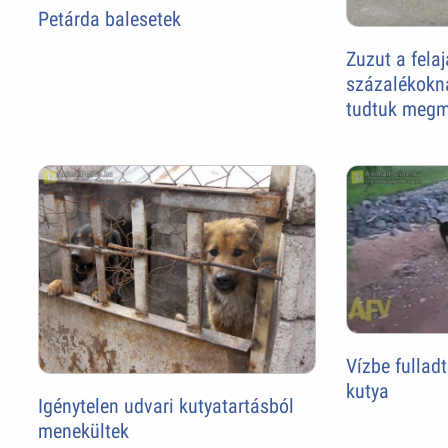
Petárda balesetek
Zuzut a felaj
százalékokn
tudtuk megm
Vízbe fullad
kutya
Igénytelen udvari kutyatartásból
menekültek