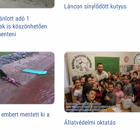
Láncon sínylődött kutyus
ánlott adó 1
ak is köszönhetően
enteni
t embert mentett ki a
Állatvédelmi oktatás