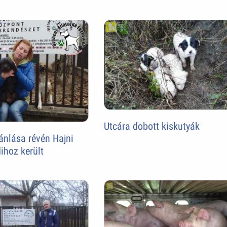
Utcára dobott kiskutyák
ánlása révén Hajni
ihoz került