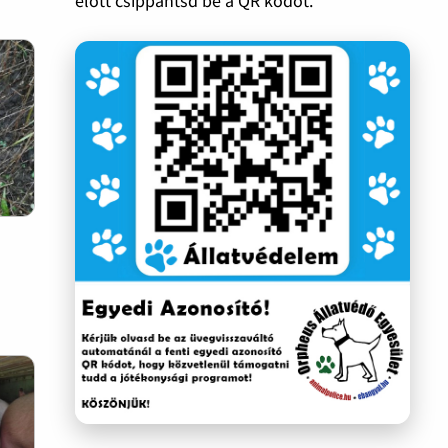
előtt csippantsd be a QR kódot.