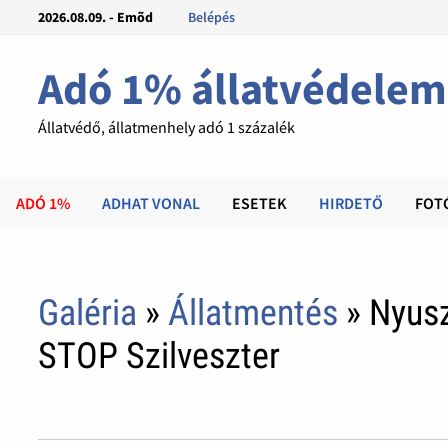
2026.08.09. - Emõd
Belépés
Adó 1% állatvédelem
Állatvédő, állatmenhely adó 1 százalék
ADÓ 1%
ADHAT VONAL
ESETEK
HIRDETŐ
FOT
Galéria
»
Állatmentés
» Nyusz
STOP Szilveszter