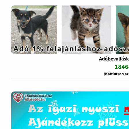
Adóbevallásk
1846
(
Kattintson a