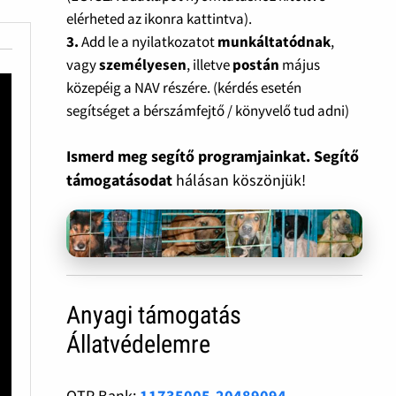
elérheted az ikonra kattintva).
3.
Add le a nyilatkozatot
munkáltatódnak
,
vagy
személyesen
, illetve
postán
május
közepéig a NAV részére. (kérdés esetén
segítséget a bérszámfejtő / könyvelő tud adni)
Ismerd meg segítő programjainkat. Segítő
támogatásodat
hálásan köszönjük!
Anyagi támogatás
Állatvédelemre
OTP Bank:
11735005-20489094