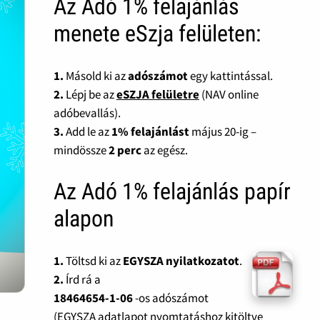
Az Adó 1% felajánlás
menete eSzja felületen:
1.
Másold ki az
adószámot
egy kattintással.
2.
Lépj be az
eSZJA felületre
(NAV online
adóbevallás).
3.
Add le az
1% felajánlást
május 20-ig –
mindössze
2 perc
az egész.
Az Adó 1% felajánlás papír
alapon
1.
Töltsd ki az
EGYSZA nyilatkozatot
.
2.
Írd rá a
18464654-1-06
-os adószámot
(EGYSZA adatlapot nyomtatáshoz kitöltve