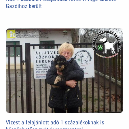
Gazdihoz került
Vizest a felajánlott adó 1 százalékoknak is