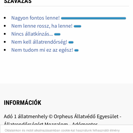
SZAVAZÁS
Nagyon fontos lenne!
Nem lenne rossz, ha lenne!
Nincs állatkínzás...
Nem kell állatrendőrség!
Nem tudom mi ez az egész!
INFORMÁCIÓK
Adó 1 állatmenhely © Orpheus Állatvédő Egyesület -
Állatrendőrségért Mozgalom - Adómentes
Oldalainkon és mobil alkalmazásainkban cookie-kat használunk felhasználói élmény
adománygyűjtés: közhasznú szervezetként az