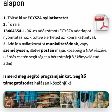
alapon
1.
Töltsd ki az
EGYSZA nyilatkozatot
.
2.
Írd rá a
18464654-1-06
-os adószámot (EGYSZA adatlapot
nyomtatáshoz kitöltve elérheted az ikonra kattintva).
3.
Add le a nyilatkozatot
munkáltatódnak
, vagy
személyesen
, illetve
postán
május közepéig a NAV részére.
(kérdés esetén segítséget a bérszámfejtő / könyvelő tud
adni)
Ismerd meg segítő programjainkat. Segítő
támogatásodat
hálásan köszönjük!