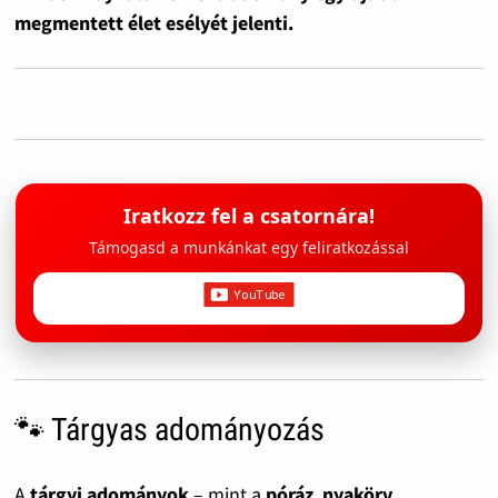
megmentett élet esélyét jelenti.
Iratkozz fel a csatornára!
Támogasd a munkánkat egy feliratkozással
🐾 Tárgyas adományozás
A
tárgyi adományok
– mint a
póráz
,
nyakörv
,