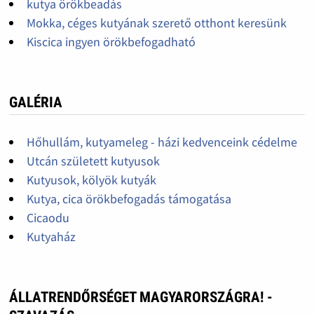
kutya örökbeadás
Mokka, céges kutyának szerető otthont keresünk
Kiscica ingyen örökbefogadható
GALÉRIA
Hőhullám, kutyameleg - házi kedvenceink cédelme
Utcán született kutyusok
Kutyusok, kölyök kutyák
Kutya, cica örökbefogadás támogatása
Cicaodu
Kutyaház
ÁLLATRENDŐRSÉGET MAGYARORSZÁGRA! -