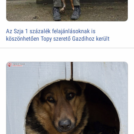
Az Szja 1 százalék felajánlásoknak is
köszönhetően Topy szerető Gazdihoz került