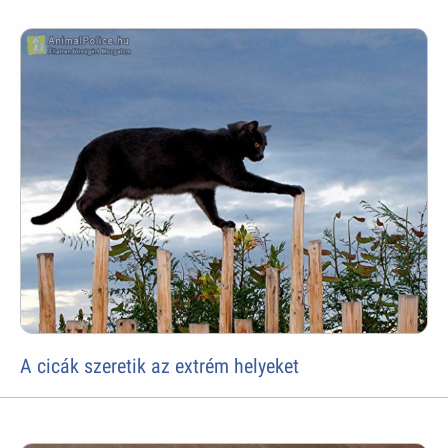
A cicák szeretik az extrém helyeket