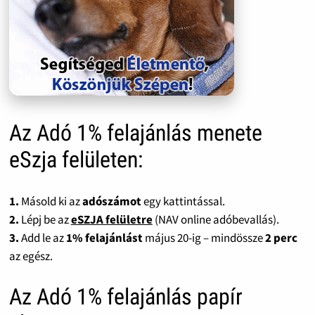
Az Adó 1% felajánlás menete
eSzja felületen:
1.
Másold ki az
adószámot
egy kattintással.
2.
Lépj be az
eSZJA felületre
(NAV online adóbevallás).
3.
Add le az
1% felajánlást
május 20-ig – mindössze
2 perc
az egész.
Az Adó 1% felajánlás papír