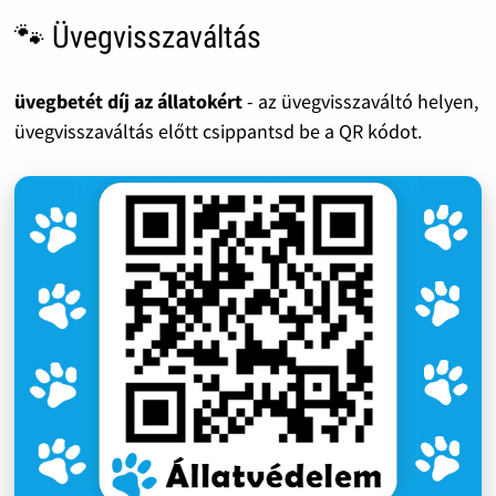
🐾 Üvegvisszaváltás
üvegbetét díj az állatokért
- az üvegvisszaváltó helyen,
üvegvisszaváltás előtt csippantsd be a QR kódot.