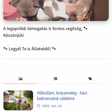
A legapróbb támogatás is fontos segítség, 🐾
Köszönjük!
🐾 Legyél Te is Állatvédő! 🐾
Hőhullám, kutyameleg - házi
kedvenceink cédelme
2026. Jun. 19.