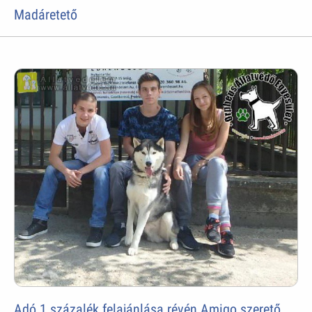
Madáretető
Adó 1 százalék felajánlása révén Amigo szerető