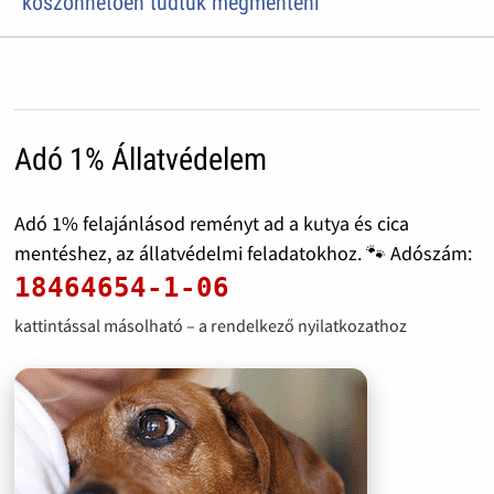
köszönhetően tudtuk megmenteni
Adó 1% Állatvédelem
Adó 1% felajánlásod reményt ad a kutya és cica
mentéshez, az állatvédelmi feladatokhoz. 🐾 Adószám:
18464654-1-06
kattintással másolható – a rendelkező nyilatkozathoz