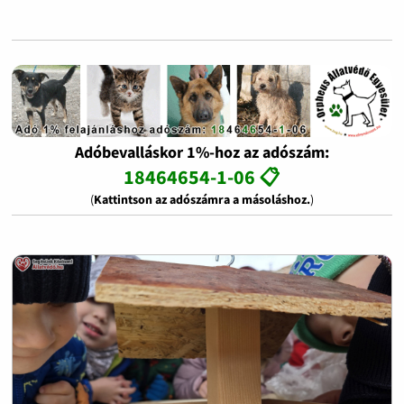
Adóbevalláskor 1%-hoz az adószám:
18464654-1-06 📋
(
Kattintson az adószámra a másoláshoz.
)