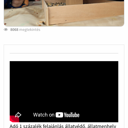
8068
megtekintés
Adó 1 százalék felajánlás állatvédő, állatmenhely