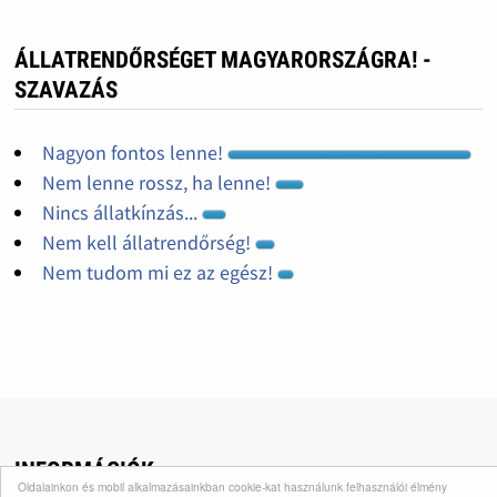
ÁLLATRENDŐRSÉGET MAGYARORSZÁGRA! -
SZAVAZÁS
Nagyon fontos lenne!
Nem lenne rossz, ha lenne!
Nincs állatkínzás...
Nem kell állatrendőrség!
Nem tudom mi ez az egész!
INFORMÁCIÓK
Oldalainkon és mobil alkalmazásainkban cookie-kat használunk felhasználói élmény