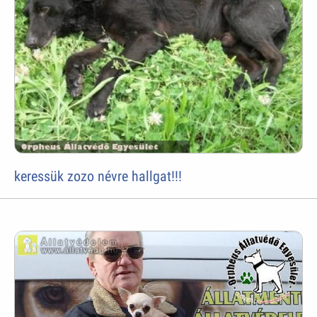
keressük zozo névre hallgat!!!