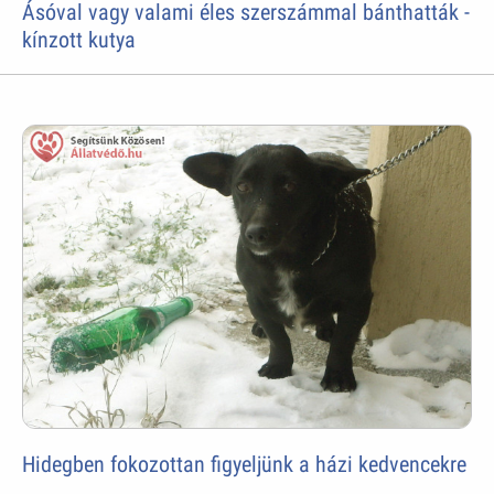
Ásóval vagy valami éles szerszámmal bánthatták -
kínzott kutya
Hidegben fokozottan figyeljünk a házi kedvencekre