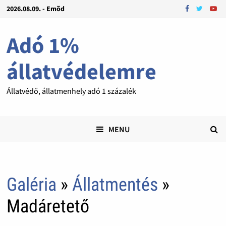
2026.08.09. - Emõd
Adó 1%
állatvédelemre
Állatvédő, állatmenhely adó 1 százalék
MENU
Galéria
»
Állatmentés
»
Madáretető