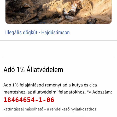
Illegális dögkút - Hajdúsámson
Adó 1% Állatvédelem
Adó 1% felajánlásod reményt ad a kutya és cica
mentéshez, az állatvédelmi feladatokhoz. 🐾 Adószám:
18464654-1-06
kattintással másolható – a rendelkező nyilatkozathoz