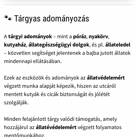
🐾 Tárgyas adományozás
A
tárgyi adományok
– mint a
póráz
,
nyakörv
,
kutyaház
,
állategészségügyi dolgok
, és pl.
állateledel
– közvetlen segítséget jelentenek a bajba jutott állatok
mindennapi ellátásában.
Ezek az eszközök és adományok az
állatvédelemért
végzett munka alapját képezik, hiszen az utcáról
mentett kutyák és cicák biztonságát és jólétét
szolgálják.
Minden felajánlott tárgy valódi támogatás, amely
hozzájárul az
állatévédelemért
végzett folyamatos
mentőmunkához.