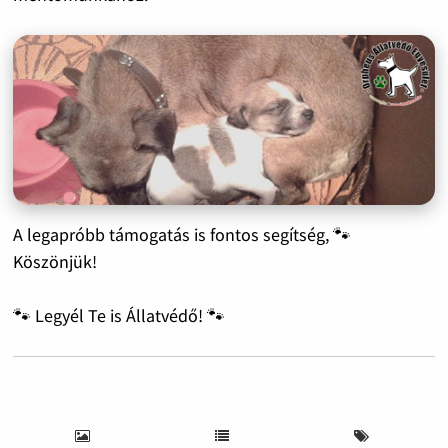
A legapróbb támogatás is fontos segítség, 🐾
Köszönjük!
🐾 Legyél Te is Állatvédő! 🐾