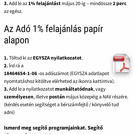
3.
Add le az
1% felajánlást
május 20-ig – mindössze
2 perc
az egész.
Az Adó 1% felajánlás papír
alapon
1.
Töltsd ki az
EGYSZA nyilatkozatot
.
2.
Írd rá a
18464654-1-06
-os adószámot (EGYSZA adatlapot
nyomtatáshoz kitöltve elérheted az ikonra kattintva).
3.
Add le a nyilatkozatot
munkáltatódnak
, vagy
személyesen
, illetve
postán
május közepéig a NAV részére.
(kérdés esetén segítséget a bérszámfejtő / könyvelő tud
adni)
Ismerd meg segítő programjainkat. Segítő