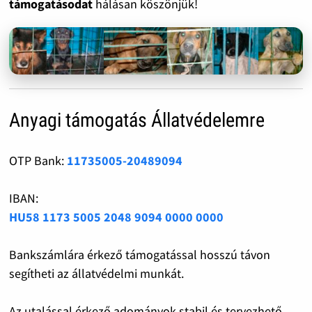
támogatásodat
hálásan köszönjük!
Anyagi támogatás Állatvédelemre
OTP Bank:
11735005-20489094
IBAN:
HU58 1173 5005 2048 9094 0000 0000
Bankszámlára érkező támogatással hosszú távon
segítheti az állatvédelmi munkát.
Az utalással érkező adományok stabil és tervezhető