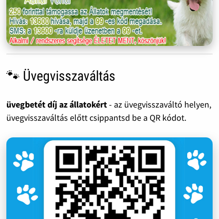
🐾 Üvegvisszaváltás
üvegbetét díj az állatokért
- az üvegvisszaváltó helyen,
üvegvisszaváltás előtt csippantsd be a QR kódot.