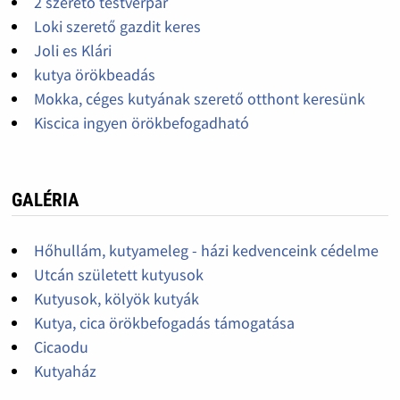
2 szerető testvérpár
Loki szerető gazdit keres
Joli es Klári
kutya örökbeadás
Mokka, céges kutyának szerető otthont keresünk
Kiscica ingyen örökbefogadható
GALÉRIA
Hőhullám, kutyameleg - házi kedvenceink cédelme
Utcán született kutyusok
Kutyusok, kölyök kutyák
Kutya, cica örökbefogadás támogatása
Cicaodu
Kutyaház