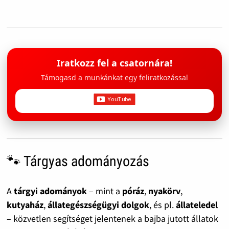
Iratkozz fel a csatornára!
Támogasd a munkánkat egy feliratkozással
🐾 Tárgyas adományozás
A
tárgyi adományok
– mint a
póráz
,
nyakörv
,
kutyaház
,
állategészségügyi dolgok
, és pl.
állateledel
– közvetlen segítséget jelentenek a bajba jutott állatok