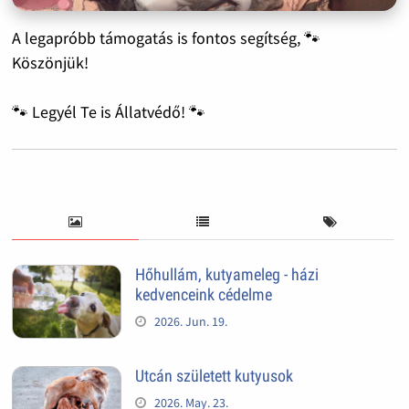
A legapróbb támogatás is fontos segítség, 🐾
Köszönjük!
🐾 Legyél Te is Állatvédő! 🐾
Hőhullám, kutyameleg - házi
kedvenceink cédelme
2026. Jun. 19.
Utcán született kutyusok
2026. May. 23.