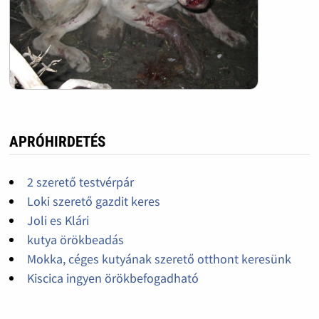
APRÓHIRDETÉS
2 szerető testvérpár
Loki szerető gazdit keres
Joli es Klári
kutya örökbeadás
Mokka, céges kutyának szerető otthont keresünk
Kiscica ingyen örökbefogadható