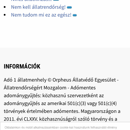
Nem kell állatrendőrség!
Nem tudom mi ez az egész!
INFORMÁCIÓK
Adó 1 állatmenhely © Orpheus Állatvédő Egyesület -
Állatrendőrségért Mozgalom - Adómentes
adománygyűjtés: közhasznú szervezetként az
adománygyűjtés az amerikai 501(c)(3) vagy 501(c)(4)
törvények értelmében adómentes. Magyarországon a
2011. évi CLXXV. közhasznúságról szóló törvény és a
kapcsolódó jogszabályok értelmében adómentes a
Oldalainkon és mobil alkalmazásainkban cookie-kat használunk felhasználói élmény