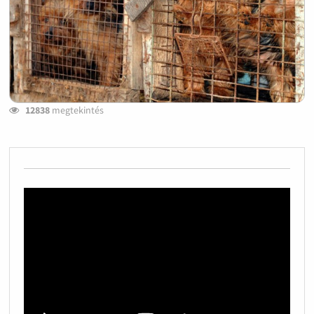
12838
megtekintés