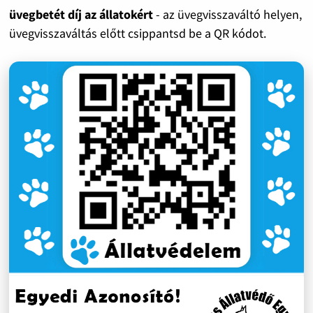
üvegbetét díj az állatokért
- az üvegvisszaváltó helyen,
üvegvisszaváltás előtt csippantsd be a QR kódot.