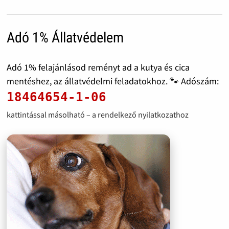
Adó 1% Állatvédelem
Adó 1% felajánlásod reményt ad a kutya és cica
mentéshez, az állatvédelmi feladatokhoz. 🐾 Adószám:
18464654-1-06
kattintással másolható – a rendelkező nyilatkozathoz