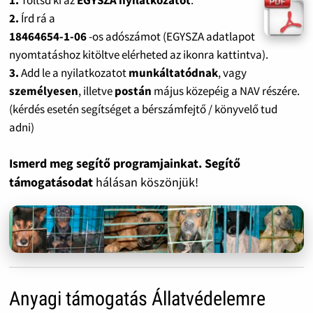
2.
Írd rá a
18464654-1-06
-os adószámot (EGYSZA adatlapot
nyomtatáshoz kitöltve elérheted az ikonra kattintva).
3.
Add le a nyilatkozatot
munkáltatódnak
, vagy
személyesen
, illetve
postán
május közepéig a NAV részére.
(kérdés esetén segítséget a bérszámfejtő / könyvelő tud
adni)
Ismerd meg segítő programjainkat. Segítő
támogatásodat
hálásan köszönjük!
Anyagi támogatás Állatvédelemre