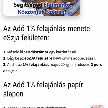
Az Adó 1% felajánlás menete
eSzja felületen:
1.
Másold ki az
adószámot
egy kattintással.
2.
Lépj be az
eSZJA felületre
(NAV online adóbevallás).
3.
Add le az
1% felajánlást
május 20-ig – mindössze
2 perc
az egész.
Az Adó 1% felajánlás papír
alapon
1.
Töltsd ki az
EGYSZA nyilatkozatot
.