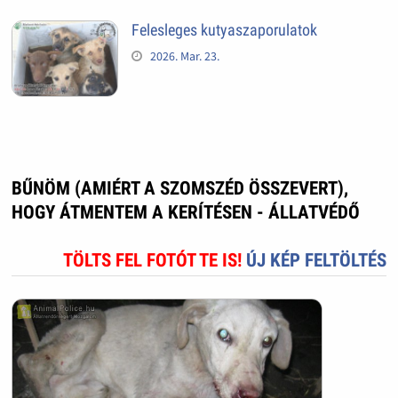
Felesleges kutyaszaporulatok
2026. Mar. 23.
BŰNÖM (AMIÉRT A SZOMSZÉD ÖSSZEVERT),
HOGY ÁTMENTEM A KERÍTÉSEN - ÁLLATVÉDŐ
TÖLTS FEL FOTÓT TE IS!
ÚJ KÉP FELTÖLTÉS