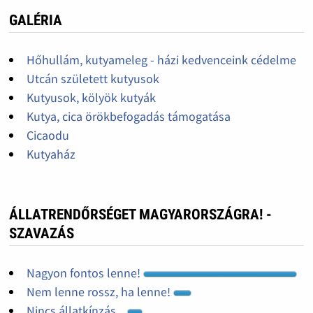
GALÉRIA
Hőhullám, kutyameleg - házi kedvenceink cédelme
Utcán született kutyusok
Kutyusok, kölyök kutyák
Kutya, cica örökbefogadás támogatása
Cicaodu
Kutyaház
ÁLLATRENDŐRSÉGET MAGYARORSZÁGRA! -
SZAVAZÁS
Nagyon fontos lenne!
Nem lenne rossz, ha lenne!
Nincs állatkínzás...