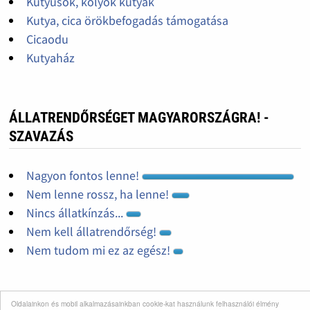
Kutyusok, kölyök kutyák
Kutya, cica örökbefogadás támogatása
Cicaodu
Kutyaház
ÁLLATRENDŐRSÉGET MAGYARORSZÁGRA! -
SZAVAZÁS
Nagyon fontos lenne!
Nem lenne rossz, ha lenne!
Nincs állatkínzás...
Nem kell állatrendőrség!
Nem tudom mi ez az egész!
Oldalainkon és mobil alkalmazásainkban cookie-kat használunk felhasználói élmény