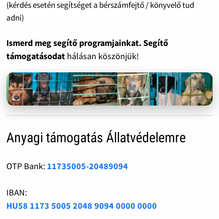
(kérdés esetén segítséget a bérszámfejtő / könyvelő tud
adni)
Ismerd meg segítő programjainkat. Segítő
támogatásodat
hálásan köszönjük!
Anyagi támogatás Állatvédelemre
OTP Bank:
11735005-20489094
IBAN:
HU58 1173 5005 2048 9094 0000 0000