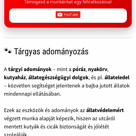
Támogasd a munkánkat egy feliratkozással
🐾 Tárgyas adományozás
A
tárgyi adományok
– mint a
póráz
,
nyakörv
,
kutyaház
,
állategészségügyi dolgok
, és pl.
állateledel
– közvetlen segítséget jelentenek a bajba jutott állatok
mindennapi ellátásában.
Ezek az eszközök és adományok az
állatvédelemért
végzett munka alapját képezik, hiszen az utcáról
mentett kutyák és cicák biztonságát és jólétét
szolgálják.