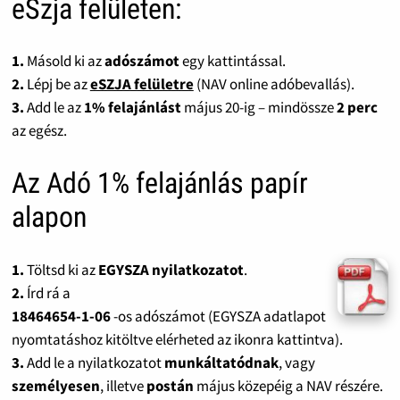
eSzja felületen:
1.
Másold ki az
adószámot
egy kattintással.
2.
Lépj be az
eSZJA felületre
(NAV online adóbevallás).
3.
Add le az
1% felajánlást
május 20-ig – mindössze
2 perc
az egész.
Az Adó 1% felajánlás papír
alapon
1.
Töltsd ki az
EGYSZA nyilatkozatot
.
2.
Írd rá a
18464654-1-06
-os adószámot (EGYSZA adatlapot
nyomtatáshoz kitöltve elérheted az ikonra kattintva).
3.
Add le a nyilatkozatot
munkáltatódnak
, vagy
személyesen
, illetve
postán
május közepéig a NAV részére.