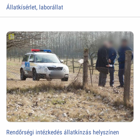
Állatkísérlet, laborállat
Rendőrségi intézkedés állatkínzás helyszínen