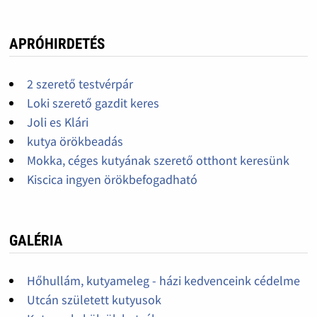
APRÓHIRDETÉS
2 szerető testvérpár
Loki szerető gazdit keres
Joli es Klári
kutya örökbeadás
Mokka, céges kutyának szerető otthont keresünk
Kiscica ingyen örökbefogadható
GALÉRIA
Hőhullám, kutyameleg - házi kedvenceink cédelme
Utcán született kutyusok