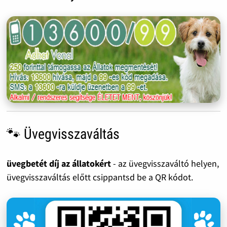
🐾 Üvegvisszaváltás
üvegbetét díj az állatokért
- az üvegvisszaváltó helyen,
üvegvisszaváltás előtt csippantsd be a QR kódot.