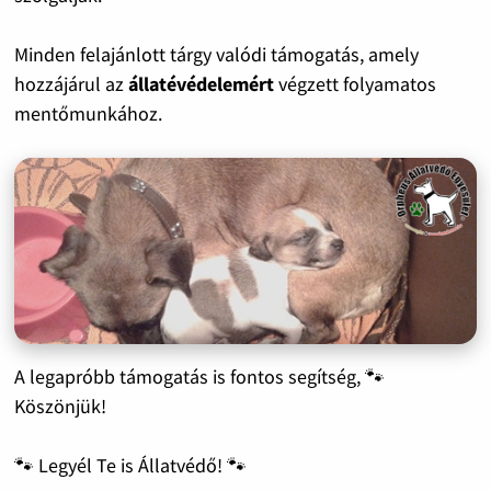
Minden felajánlott tárgy valódi támogatás, amely
hozzájárul az
állatévédelemért
végzett folyamatos
mentőmunkához.
A legapróbb támogatás is fontos segítség, 🐾
Köszönjük!
🐾 Legyél Te is Állatvédő! 🐾