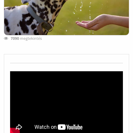
7090
megtekintés