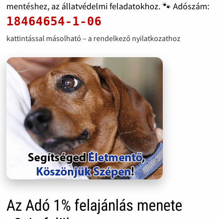
mentéshez, az állatvédelmi feladatokhoz. 🐾 Adószám:
18464654-1-06
kattintással másolható – a rendelkező nyilatkozathoz
Az Adó 1% felajánlás menete