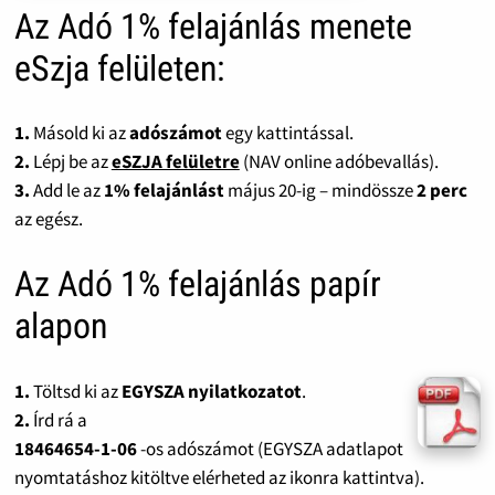
Az Adó 1% felajánlás menete
eSzja felületen:
1.
Másold ki az
adószámot
egy kattintással.
2.
Lépj be az
eSZJA felületre
(NAV online adóbevallás).
3.
Add le az
1% felajánlást
május 20-ig – mindössze
2 perc
az egész.
Az Adó 1% felajánlás papír
alapon
1.
Töltsd ki az
EGYSZA nyilatkozatot
.
2.
Írd rá a
18464654-1-06
-os adószámot (EGYSZA adatlapot
nyomtatáshoz kitöltve elérheted az ikonra kattintva).