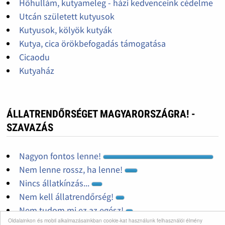
Hőhullám, kutyameleg - házi kedvenceink cédelme
Utcán született kutyusok
Kutyusok, kölyök kutyák
Kutya, cica örökbefogadás támogatása
Cicaodu
Kutyaház
ÁLLATRENDŐRSÉGET MAGYARORSZÁGRA! -
SZAVAZÁS
Nagyon fontos lenne!
Nem lenne rossz, ha lenne!
Nincs állatkínzás...
Nem kell állatrendőrség!
Nem tudom mi ez az egész!
Oldalainkon és mobil alkalmazásainkban cookie-kat használunk felhasználói élmény