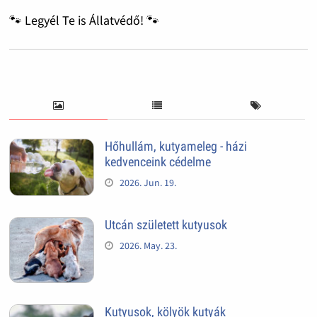
🐾 Legyél Te is Állatvédő! 🐾
Hőhullám, kutyameleg - házi
kedvenceink cédelme
2026. Jun. 19.
Utcán született kutyusok
2026. May. 23.
Kutyusok, kölyök kutyák