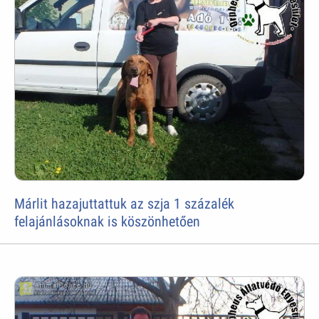
Márlit hazajuttattuk az szja 1 százalék
felajánlásoknak is köszönhetően