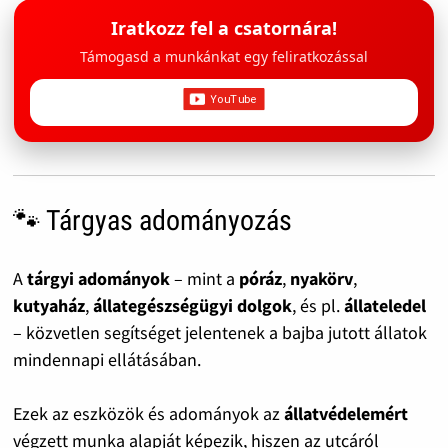
Iratkozz fel a csatornára!
Támogasd a munkánkat egy feliratkozással
🐾 Tárgyas adományozás
A
tárgyi adományok
– mint a
póráz
,
nyakörv
,
kutyaház
,
állategészségügyi dolgok
, és pl.
állateledel
– közvetlen segítséget jelentenek a bajba jutott állatok
mindennapi ellátásában.
Ezek az eszközök és adományok az
állatvédelemért
végzett munka alapját képezik, hiszen az utcáról