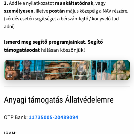
3.
Add le a nyilatkozatot
munkáltatódnak
, vagy
személyesen
, illetve
postán
május közepéig a NAV részére.
(kérdés esetén segítséget a bérszámfejtő / könyvelő tud
adni)
Ismerd meg segítő programjainkat. Segítő
támogatásodat
hálásan köszönjük!
Anyagi támogatás Állatvédelemre
OTP Bank:
11735005-20489094
IBAN: