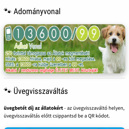
🐾 Adományvonal
🐾 Üvegvisszaváltás
üvegbetét díj az állatokért
- az üvegvisszaváltó helyen,
üvegvisszaváltás előtt csippantsd be a QR kódot.