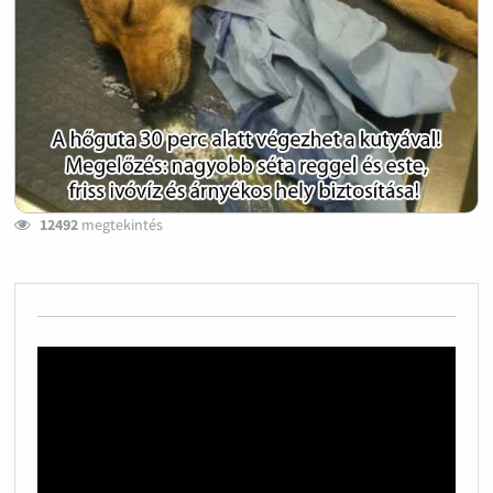
12492
megtekintés