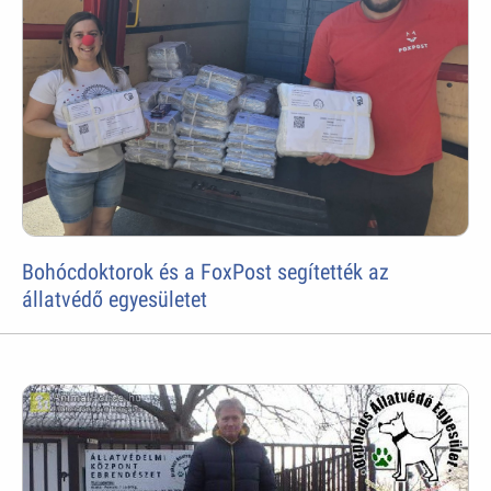
Bohócdoktorok és a FoxPost segítették az
állatvédő egyesületet