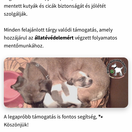
mentett kutyák és cicák biztonságát és jólétét
szolgálják.
Minden felajánlott tárgy valódi támogatás, amely
hozzájárul az
állatévédelemért
végzett folyamatos
mentőmunkához.
A legapróbb támogatás is fontos segítség, 🐾
Köszönjük!