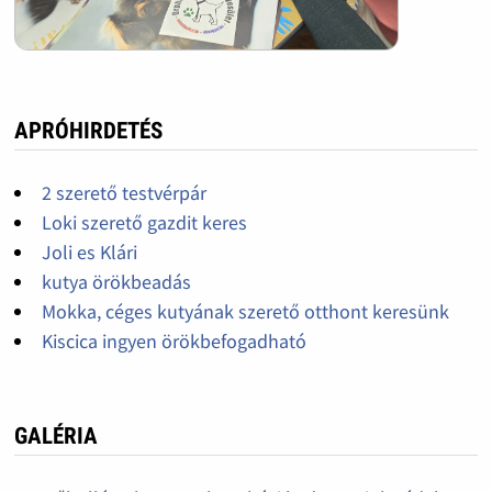
APRÓHIRDETÉS
2 szerető testvérpár
Loki szerető gazdit keres
Joli es Klári
kutya örökbeadás
Mokka, céges kutyának szerető otthont keresünk
Kiscica ingyen örökbefogadható
GALÉRIA