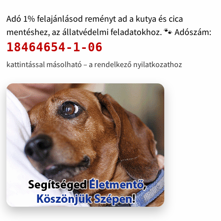
Adó 1% felajánlásod reményt ad a kutya és cica
mentéshez, az állatvédelmi feladatokhoz. 🐾 Adószám:
18464654-1-06
kattintással másolható – a rendelkező nyilatkozathoz