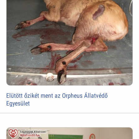
Elütött őzikét ment az Orpheus Állatvédő
Egyesület