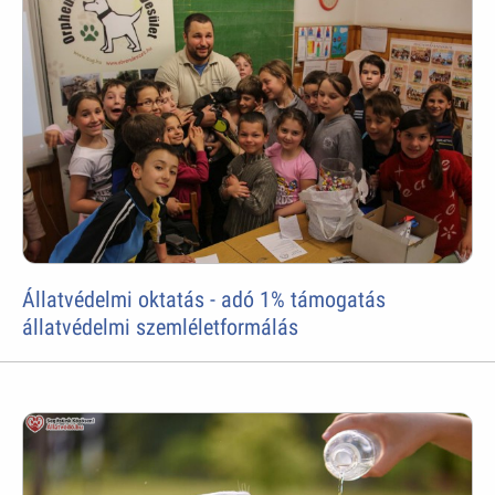
Állatvédelmi oktatás - adó 1% támogatás
állatvédelmi szemléletformálás