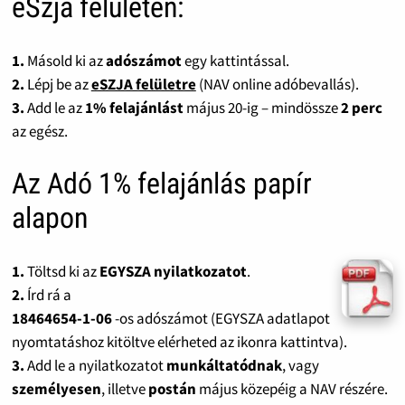
eSzja felületen:
1.
Másold ki az
adószámot
egy kattintással.
2.
Lépj be az
eSZJA felületre
(NAV online adóbevallás).
3.
Add le az
1% felajánlást
május 20-ig – mindössze
2 perc
az egész.
Az Adó 1% felajánlás papír
alapon
1.
Töltsd ki az
EGYSZA nyilatkozatot
.
2.
Írd rá a
18464654-1-06
-os adószámot (EGYSZA adatlapot
nyomtatáshoz kitöltve elérheted az ikonra kattintva).
3.
Add le a nyilatkozatot
munkáltatódnak
, vagy
személyesen
, illetve
postán
május közepéig a NAV részére.