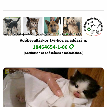
Adóbevalláskor 1%-hoz az adószám:
18464654-1-06 📋
(
Kattintson az adószámra a másoláshoz.
)