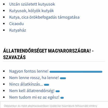
Utcán született kutyusok
Kutyusok, kölyök kutyák
Kutya, cica örökbefogadás támogatása
Cicaodu
Kutyaház
ÁLLATRENDŐRSÉGET MAGYARORSZÁGRA! -
SZAVAZÁS
Nagyon fontos lenne!
Nem lenne rossz, ha lenne!
Nincs állatkínzás...
Nem kell állatrendőrség!
Nem tudom mi ez az egész!
Oldalainkon és mobil alkalmazásainkban cookie-kat használunk felhasználói élmény