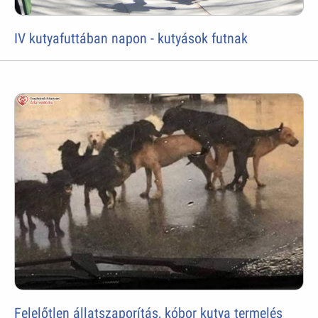
IV kutyafuttában napon - kutyások futnak
Felelőtlen állatszaporítás, kóbor kutya termelés