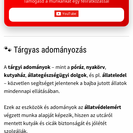
Támogasd a munkánkat egy feliratkozással
🐾 Tárgyas adományozás
A
tárgyi adományok
– mint a
póráz
,
nyakörv
,
kutyaház
,
állategészségügyi dolgok
, és pl.
állateledel
– közvetlen segítséget jelentenek a bajba jutott állatok
mindennapi ellátásában.
Ezek az eszközök és adományok az
állatvédelemért
végzett munka alapját képezik, hiszen az utcáról
mentett kutyák és cicák biztonságát és jólétét
szolgálják.