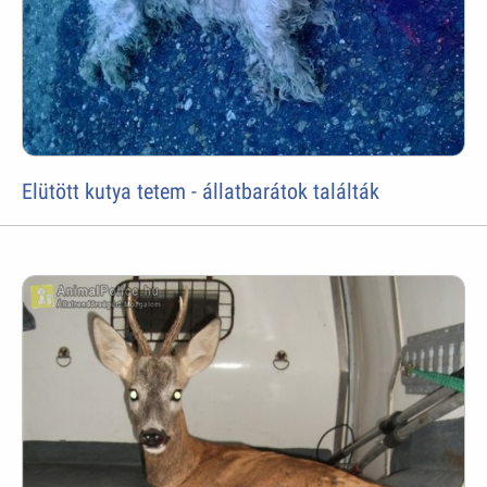
Elütött kutya tetem - állatbarátok találták