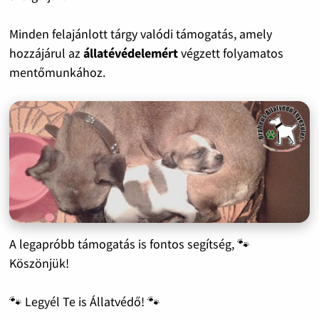
Minden felajánlott tárgy valódi támogatás, amely
hozzájárul az
állatévédelemért
végzett folyamatos
mentőmunkához.
A legapróbb támogatás is fontos segítség, 🐾
Köszönjük!
🐾 Legyél Te is Állatvédő! 🐾