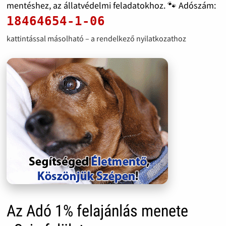
mentéshez, az állatvédelmi feladatokhoz. 🐾 Adószám:
18464654-1-06
kattintással másolható – a rendelkező nyilatkozathoz
Az Adó 1% felajánlás menete