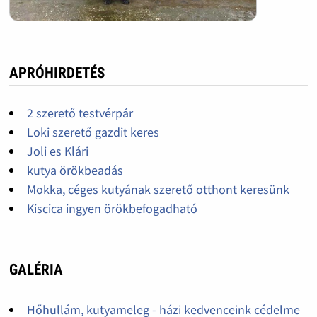
APRÓHIRDETÉS
2 szerető testvérpár
Loki szerető gazdit keres
Joli es Klári
kutya örökbeadás
Mokka, céges kutyának szerető otthont keresünk
Kiscica ingyen örökbefogadható
GALÉRIA
Hőhullám, kutyameleg - házi kedvenceink cédelme