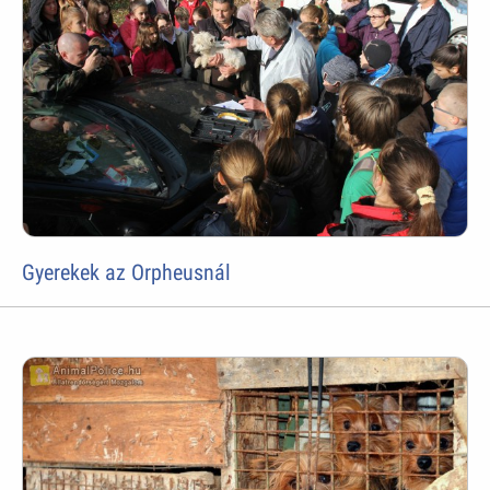
Gyerekek az Orpheusnál