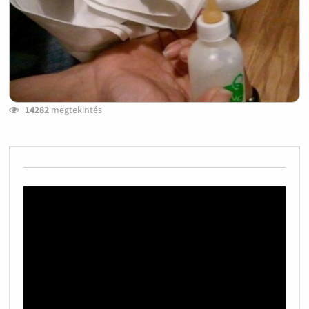
14282
megtekintés