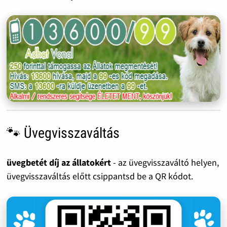
🐾 Üvegvisszaváltás
üvegbetét díj az állatokért
- az üvegvisszaváltó helyen,
üvegvisszaváltás előtt csippantsd be a QR kódot.