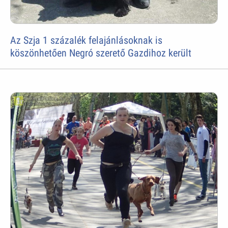
Az Szja 1 százalék felajánlásoknak is
köszönhetően Negró szerető Gazdihoz került