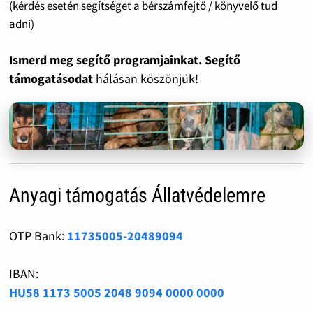
(kérdés esetén segítséget a bérszámfejtő / könyvelő tud
adni)
Ismerd meg segítő programjainkat. Segítő
támogatásodat
hálásan köszönjük!
Anyagi támogatás Állatvédelemre
OTP Bank:
11735005-20489094
IBAN:
HU58 1173 5005 2048 9094 0000 0000