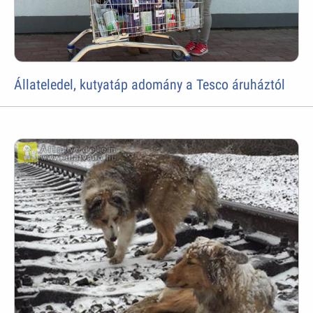
Állateledel, kutyatáp adomány a Tesco áruháztól