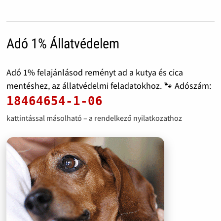
Adó 1% Állatvédelem
Adó 1% felajánlásod reményt ad a kutya és cica
mentéshez, az állatvédelmi feladatokhoz. 🐾 Adószám:
18464654-1-06
kattintással másolható – a rendelkező nyilatkozathoz