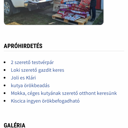
APRÓHIRDETÉS
2 szerető testvérpár
Loki szerető gazdit keres
Joli es Klári
kutya örökbeadás
Mokka, céges kutyának szerető otthont keresünk
Kiscica ingyen örökbefogadható
GALÉRIA