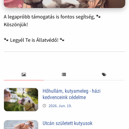
A legapróbb támogatás is fontos segítség, 🐾
Köszönjük!
🐾 Legyél Te is Állatvédő! 🐾
Hőhullám, kutyameleg - házi
kedvenceink cédelme
2026. Jun. 19.
Utcán született kutyusok