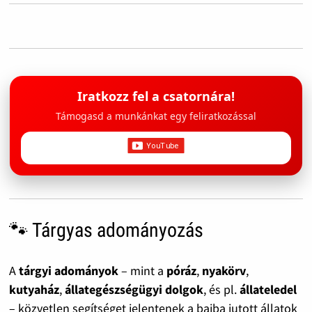
Iratkozz fel a csatornára!
Támogasd a munkánkat egy feliratkozással
🐾 Tárgyas adományozás
A
tárgyi adományok
– mint a
póráz
,
nyakörv
,
kutyaház
,
állategészségügyi dolgok
, és pl.
állateledel
– közvetlen segítséget jelentenek a bajba jutott állatok