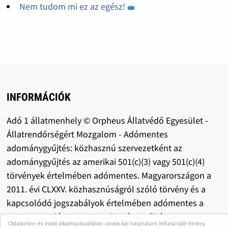
Nem tudom mi ez az egész!
INFORMÁCIÓK
Adó 1 állatmenhely © Orpheus Állatvédő Egyesület -
Állatrendőrségért Mozgalom - Adómentes
adománygyűjtés: közhasznú szervezetként az
adománygyűjtés az amerikai 501(c)(3) vagy 501(c)(4)
törvények értelmében adómentes. Magyarországon a
2011. évi CLXXV. közhasznúságról szóló törvény és a
kapcsolódó jogszabályok értelmében adómentes a
szervezet, adómentes az adománygyűjtés.
Oldalainkon és mobil alkalmazásainkban cookie-kat használunk felhasználói élmény