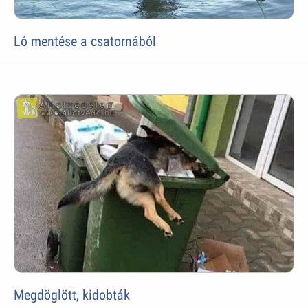
Ló mentése a csatornából
Megdöglött, kidobták