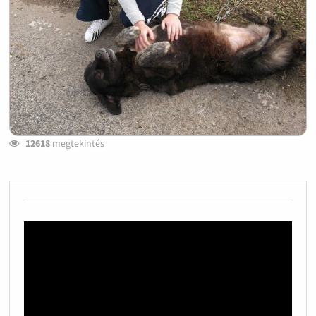
12618
megtekintés