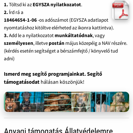
1.
Töltsd ki az
EGYSZA nyilatkozatot
.
2.
Írd rá a
18464654-1-06
-os adószámot (EGYSZA adatlapot
nyomtatáshoz kitöltve elérheted az ikonra kattintva).
3.
Add le a nyilatkozatot
munkáltatódnak
, vagy
személyesen
, illetve
postán
május közepéig a NAV részére.
(kérdés esetén segítséget a bérszámfejtő / könyvelő tud
adni)
Ismerd meg segítő programjainkat. Segítő
támogatásodat
hálásan köszönjük!
Anyagi támogatás Állatvédelemre