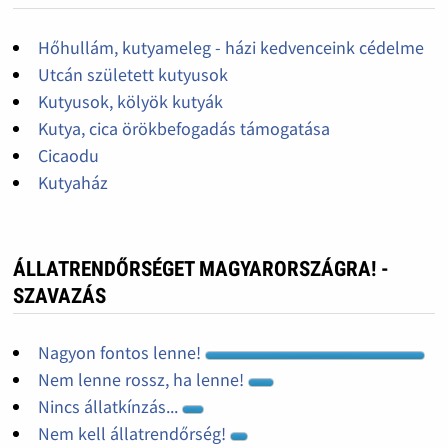
Hőhullám, kutyameleg - házi kedvenceink cédelme
Utcán született kutyusok
Kutyusok, kölyök kutyák
Kutya, cica örökbefogadás támogatása
Cicaodu
Kutyaház
ÁLLATRENDŐRSÉGET MAGYARORSZÁGRA! -
SZAVAZÁS
Nagyon fontos lenne!
Nem lenne rossz, ha lenne!
Nincs állatkínzás...
Nem kell állatrendőrség!