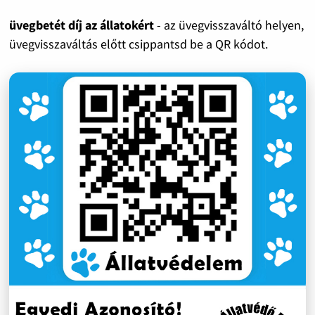
üvegbetét díj az állatokért
- az üvegvisszaváltó helyen,
üvegvisszaváltás előtt csippantsd be a QR kódot.