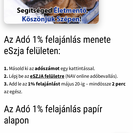
Az Adó 1% felajánlás menete
eSzja felületen:
1.
Másold ki az
adószámot
egy kattintással.
2.
Lépj be az
eSZJA felületre
(NAV online adóbevallás).
3.
Add le az
1% felajánlást
május 20-ig – mindössze
2 perc
az egész.
Az Adó 1% felajánlás papír
alapon