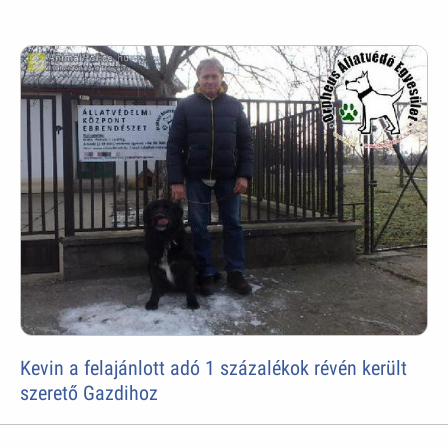
Kevin a felajánlott adó 1 százalékok révén került
szerető Gazdihoz