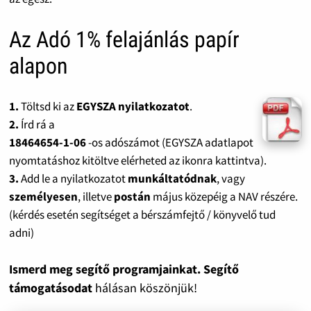
Az Adó 1% felajánlás papír
alapon
1.
Töltsd ki az
EGYSZA nyilatkozatot
.
2.
Írd rá a
18464654-1-06
-os adószámot (EGYSZA adatlapot
nyomtatáshoz kitöltve elérheted az ikonra kattintva).
3.
Add le a nyilatkozatot
munkáltatódnak
, vagy
személyesen
, illetve
postán
május közepéig a NAV részére.
(kérdés esetén segítséget a bérszámfejtő / könyvelő tud
adni)
Ismerd meg segítő programjainkat. Segítő
támogatásodat
hálásan köszönjük!