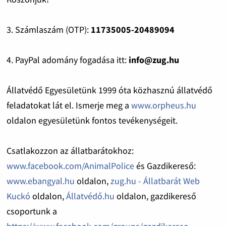
3. Számlaszám (OTP):
11735005-20489094
4. PayPal adomány fogadása itt:
info@zug.hu
Állatvédő Egyesületünk 1999 óta közhasznú állatvédő
feladatokat lát el. Ismerje meg a
www.orpheus.hu
oldalon egyesületünk fontos tevékenységeit.
Csatlakozzon az állatbarátokhoz:
www.facebook.com/AnimalPolice
és Gazdikereső:
www.ebangyal.hu
oldalon,
zug.hu - Állatbarát Web
Kuckó
oldalon,
Állatvédő.hu
oldalon, gazdikereső
csoportunk a