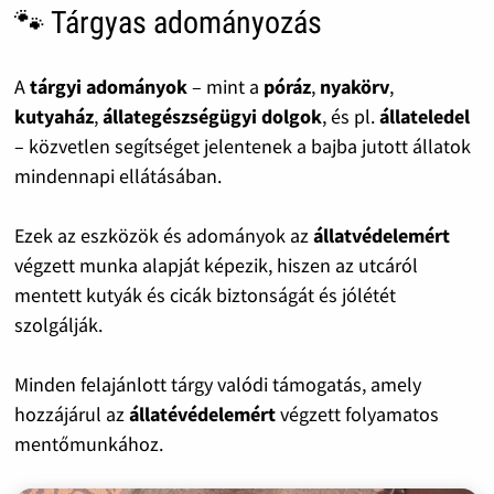
🐾 Tárgyas adományozás
A
tárgyi adományok
– mint a
póráz
,
nyakörv
,
kutyaház
,
állategészségügyi dolgok
, és pl.
állateledel
– közvetlen segítséget jelentenek a bajba jutott állatok
mindennapi ellátásában.
Ezek az eszközök és adományok az
állatvédelemért
végzett munka alapját képezik, hiszen az utcáról
mentett kutyák és cicák biztonságát és jólétét
szolgálják.
Minden felajánlott tárgy valódi támogatás, amely
hozzájárul az
állatévédelemért
végzett folyamatos
mentőmunkához.