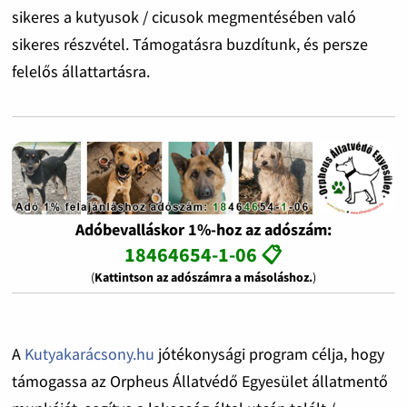
sikeres a kutyusok / cicusok megmentésében való
sikeres részvétel. Támogatásra buzdítunk, és persze
felelős állattartásra.
Adóbevalláskor 1%-hoz az adószám:
18464654-1-06 📋
(
Kattintson az adószámra a másoláshoz.
)
A
Kutyakarácsony.hu
jótékonysági program célja, hogy
támogassa az Orpheus Állatvédő Egyesület állatmentő