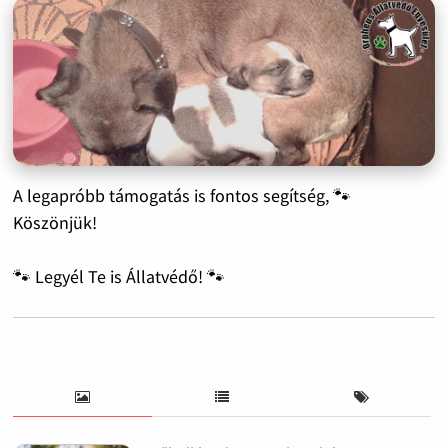
A legapróbb támogatás is fontos segítség, 🐾
Köszönjük!
🐾 Legyél Te is Állatvédő! 🐾