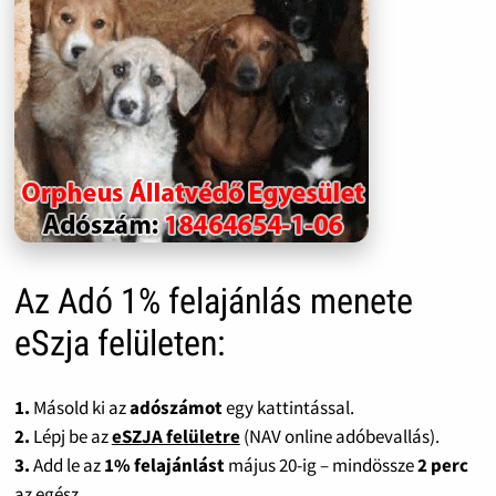
Az Adó 1% felajánlás menete
eSzja felületen:
1.
Másold ki az
adószámot
egy kattintással.
2.
Lépj be az
eSZJA felületre
(NAV online adóbevallás).
3.
Add le az
1% felajánlást
május 20-ig – mindössze
2 perc
az egész.