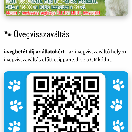
🐾 Üvegvisszaváltás
üvegbetét díj az állatokért
- az üvegvisszaváltó helyen,
üvegvisszaváltás előtt csippantsd be a QR kódot.