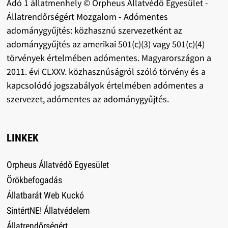
Adó 1 állatmenhely © Orpheus Állatvédő Egyesület -
Állatrendőrségért Mozgalom - Adómentes
adománygyűjtés: közhasznú szervezetként az
adománygyűjtés az amerikai 501(c)(3) vagy 501(c)(4)
törvények értelmében adómentes. Magyarországon a
2011. évi CLXXV. közhasznúságról szóló törvény és a
kapcsolódó jogszabályok értelmében adómentes a
szervezet, adómentes az adománygyűjtés.
LINKEK
Orpheus Állatvédő Egyesület
Örökbefogadás
Állatbarát Web Kuckó
SintértNE! Állatvédelem
Állatrendőrségért