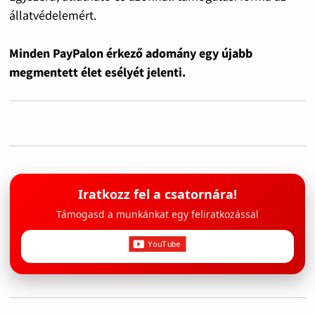
állatvédelemért.
Minden PayPalon érkező adomány egy újabb
megmentett élet esélyét jelenti.
Iratkozz fel a csatornára!
Támogasd a munkánkat egy feliratkozással