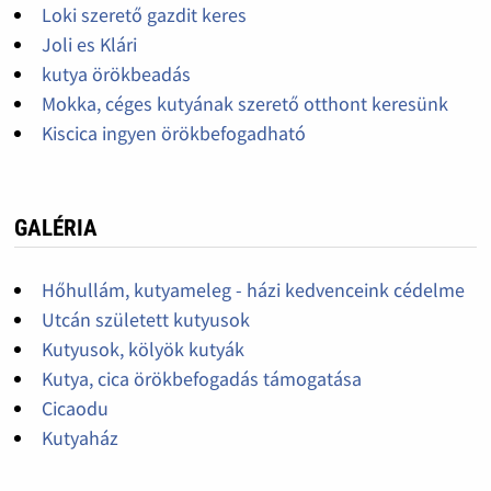
Loki szerető gazdit keres
Joli es Klári
kutya örökbeadás
Mokka, céges kutyának szerető otthont keresünk
Kiscica ingyen örökbefogadható
GALÉRIA
Hőhullám, kutyameleg - házi kedvenceink cédelme
Utcán született kutyusok
Kutyusok, kölyök kutyák
Kutya, cica örökbefogadás támogatása
Cicaodu
Kutyaház