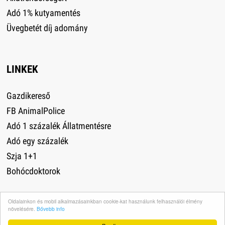
Adó 1% kutyamentés
Üvegbetét díj adomány
LINKEK
Gazdikereső
FB AnimalPolice
Adó 1 százalék Állatmentésre
Adó egy százalék
Szja 1+1
Bohócdoktorok
Oldalainkon és mobil alkalmazásainkban cookie-kat használunk felhasználói élmény
növelésére.
Bővebb info
Impresszum
·
Adatvédelem
·
Médiaajánlat
·