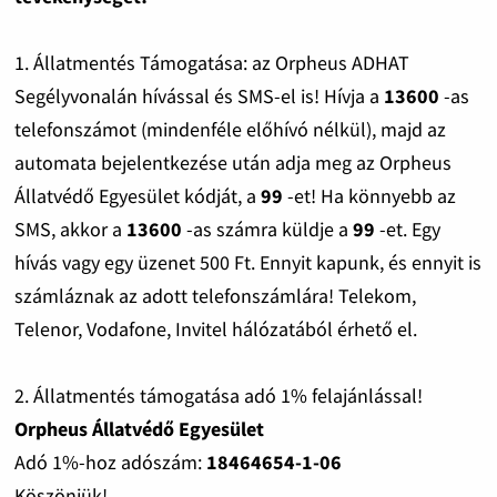
1. Állatmentés Támogatása: az Orpheus ADHAT
Segélyvonalán hívással és SMS-el is! Hívja a
13600
-as
telefonszámot (mindenféle előhívó nélkül), majd az
automata bejelentkezése után adja meg az Orpheus
Állatvédő Egyesület kódját, a
99
-et! Ha könnyebb az
SMS, akkor a
13600
-as számra küldje a
99
-et. Egy
hívás vagy egy üzenet 500 Ft. Ennyit kapunk, és ennyit is
számláznak az adott telefonszámlára! Telekom,
Telenor, Vodafone, Invitel hálózatából érhető el.
2. Állatmentés támogatása adó 1% felajánlással!
Orpheus Állatvédő Egyesület
Adó 1%-hoz adószám:
18464654-1-06
Köszönjük!