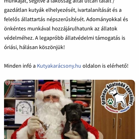
munkáját, segítve a lakosság által utcán talált /
gazdátlan kutyák elhelyezését, ivartalanítását és a
felelős állattartás népszerűsítését. Adományokkal és
önkéntes munkával hozzájárulhatunk az állatok
védelméhez. A legapróbb állatvédelmi támogatás is
óriási, hálásan köszönjük!
Minden infó a
Kutyakarácsony.hu
oldalon is elérhető!