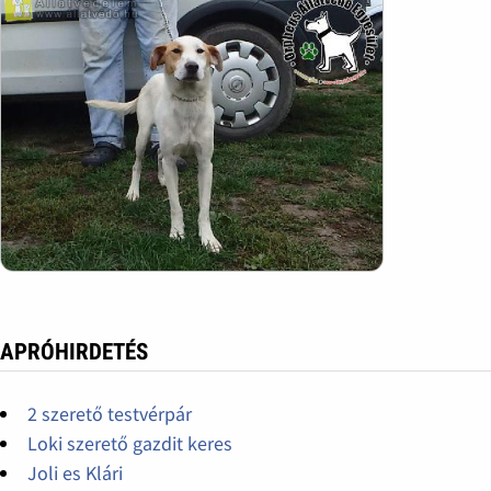
APRÓHIRDETÉS
2 szerető testvérpár
Loki szerető gazdit keres
Joli es Klári