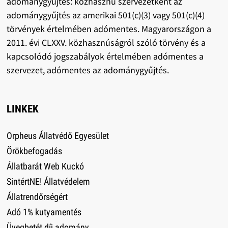
adománygyűjtés: közhasznú szervezetként az
adománygyűjtés az amerikai 501(c)(3) vagy 501(c)(4)
törvények értelmében adómentes. Magyarországon a
2011. évi CLXXV. közhasznúságról szóló törvény és a
kapcsolódó jogszabályok értelmében adómentes a
szervezet, adómentes az adománygyűjtés.
LINKEK
Orpheus Állatvédő Egyesület
Örökbefogadás
Állatbarát Web Kuckó
SintértNE! Állatvédelem
Állatrendőrségért
Adó 1% kutyamentés
Üvegbetét díj adomány