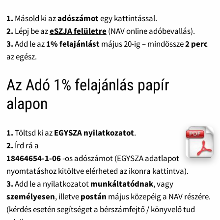
1.
Másold ki az
adószámot
egy kattintással.
2.
Lépj be az
eSZJA felületre
(NAV online adóbevallás).
3.
Add le az
1% felajánlást
május 20-ig – mindössze
2 perc
az egész.
Az Adó 1% felajánlás papír
alapon
1.
Töltsd ki az
EGYSZA nyilatkozatot
.
2.
Írd rá a
18464654-1-06
-os adószámot (EGYSZA adatlapot
nyomtatáshoz kitöltve elérheted az ikonra kattintva).
3.
Add le a nyilatkozatot
munkáltatódnak
, vagy
személyesen
, illetve
postán
május közepéig a NAV részére.
(kérdés esetén segítséget a bérszámfejtő / könyvelő tud