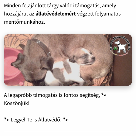
Minden felajánlott tárgy valódi támogatás, amely
hozzájárul az
állatévédelemért
végzett folyamatos
mentőmunkához.
A legapróbb támogatás is fontos segítség, 🐾
Köszönjük!
🐾 Legyél Te is Állatvédő! 🐾