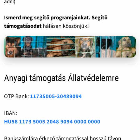
adni)
Ismerd meg segítő programjainkat. Segítő
támogatásodat
hálásan köszönjük!
Anyagi támogatás Állatvédelemre
OTP Bank:
11735005-20489094
IBAN:
HU58 1173 5005 2048 9094 0000 0000
Bankszámlára érkező támogatással hosszú távon