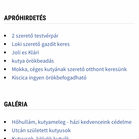
APRÓHIRDETÉS
2 szerető testvérpár
Loki szerető gazdit keres
Joli es Klári
kutya örökbeadás
Mokka, céges kutyának szerető otthont keresünk
Kiscica ingyen örökbefogadható
GALÉRIA
Hőhullám, kutyameleg - házi kedvenceink cédelme
Utcán született kutyusok
Kutyusok, kölyök kutyák