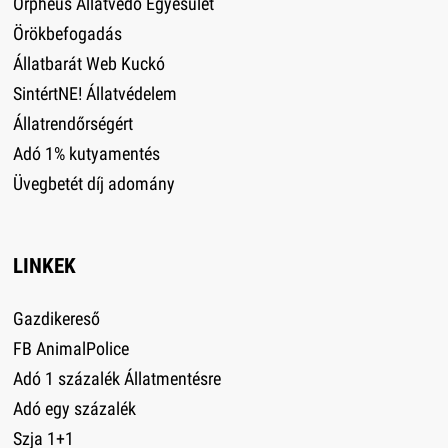
Orpheus Állatvédő Egyesület
Örökbefogadás
Állatbarát Web Kuckó
SintértNE! Állatvédelem
Állatrendőrségért
Adó 1% kutyamentés
Üvegbetét díj adomány
LINKEK
Gazdikereső
FB AnimalPolice
Adó 1 százalék Állatmentésre
Adó egy százalék
Szja 1+1