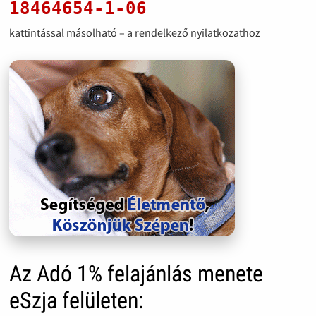
18464654-1-06
kattintással másolható – a rendelkező nyilatkozathoz
Az Adó 1% felajánlás menete
eSzja felületen: