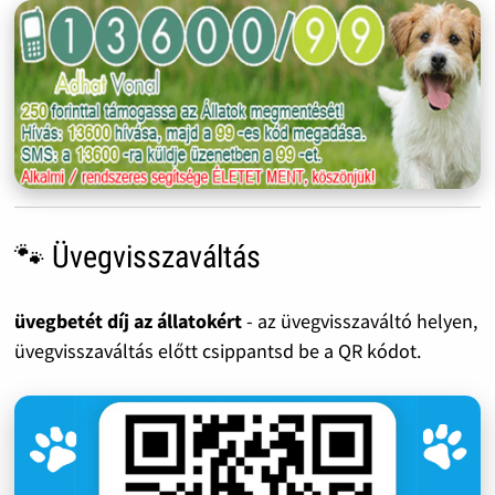
🐾 Üvegvisszaváltás
üvegbetét díj az állatokért
- az üvegvisszaváltó helyen,
üvegvisszaváltás előtt csippantsd be a QR kódot.