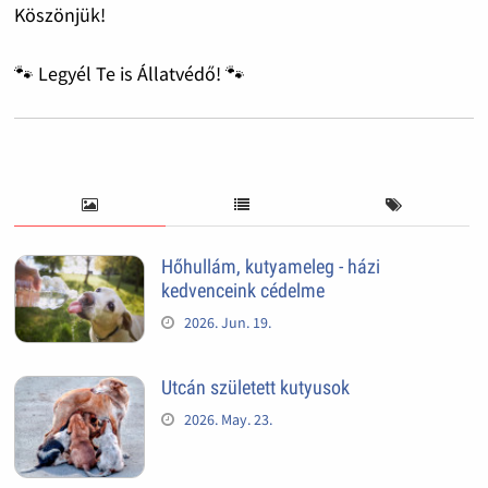
Köszönjük!
🐾 Legyél Te is Állatvédő! 🐾
Hőhullám, kutyameleg - házi
kedvenceink cédelme
2026. Jun. 19.
Utcán született kutyusok
2026. May. 23.