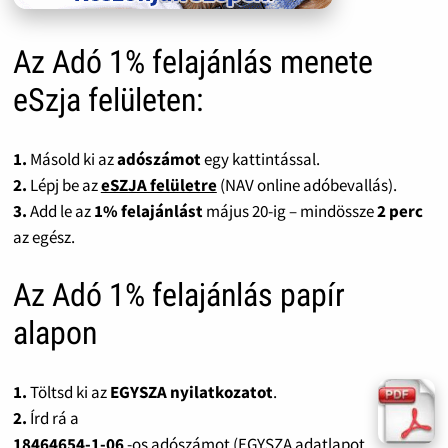
Az Adó 1% felajánlás menete
eSzja felületen:
1.
Másold ki az
adószámot
egy kattintással.
2.
Lépj be az
eSZJA felületre
(NAV online adóbevallás).
3.
Add le az
1% felajánlást
május 20-ig – mindössze
2 perc
az egész.
Az Adó 1% felajánlás papír
alapon
1.
Töltsd ki az
EGYSZA nyilatkozatot
.
2.
Írd rá a
18464654-1-06
-os adószámot (EGYSZA adatlapot