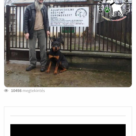
10498
megtekintés