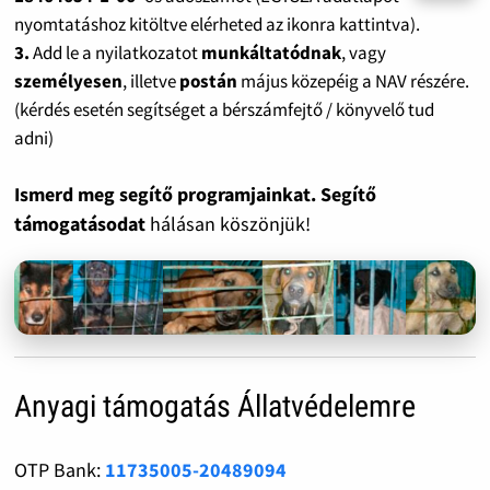
nyomtatáshoz kitöltve elérheted az ikonra kattintva).
3.
Add le a nyilatkozatot
munkáltatódnak
, vagy
személyesen
, illetve
postán
május közepéig a NAV részére.
(kérdés esetén segítséget a bérszámfejtő / könyvelő tud
adni)
Ismerd meg segítő programjainkat. Segítő
támogatásodat
hálásan köszönjük!
Anyagi támogatás Állatvédelemre
OTP Bank:
11735005-20489094