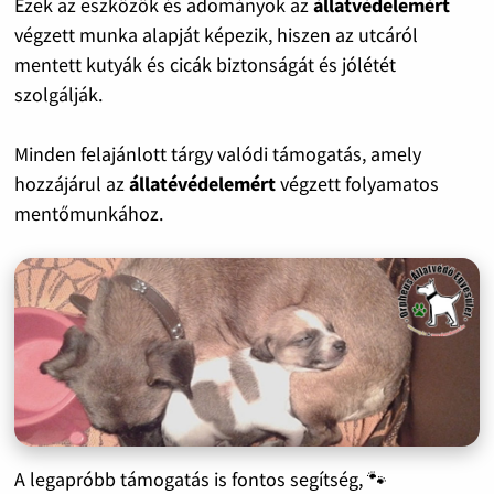
Ezek az eszközök és adományok az
állatvédelemért
végzett munka alapját képezik, hiszen az utcáról
mentett kutyák és cicák biztonságát és jólétét
szolgálják.
Minden felajánlott tárgy valódi támogatás, amely
hozzájárul az
állatévédelemért
végzett folyamatos
mentőmunkához.
A legapróbb támogatás is fontos segítség, 🐾