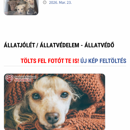
2026. Mar. 23.
ÁLLATJÓLÉT / ÁLLATVÉDELEM - ÁLLATVÉDŐ
TÖLTS FEL FOTÓT TE IS!
ÚJ KÉP FELTÖLTÉS