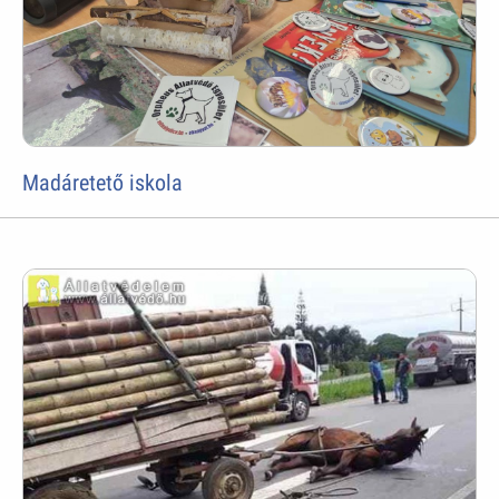
Madáretető iskola