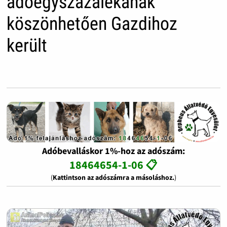
adóegyszázalékának
köszönhetően Gazdihoz
került
Adóbevalláskor 1%-hoz az adószám:
18464654-1-06 📋
(
Kattintson az adószámra a másoláshoz.
)