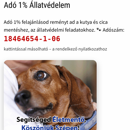
Adó 1% Állatvédelem
Adó 1% felajánlásod reményt ad a kutya és cica
mentéshez, az állatvédelmi feladatokhoz. 🐾 Adószám:
18464654-1-06
kattintással másolható – a rendelkező nyilatkozathoz