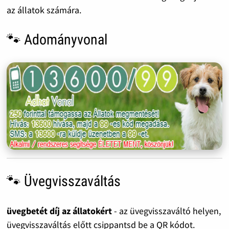
az állatok számára.
🐾 Adományvonal
🐾 Üvegvisszaváltás
üvegbetét díj az állatokért
- az üvegvisszaváltó helyen,
üvegvisszaváltás előtt csippantsd be a QR kódot.