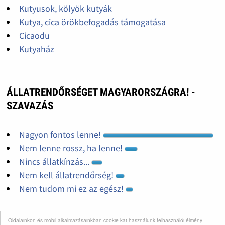
Kutyusok, kölyök kutyák
Kutya, cica örökbefogadás támogatása
Cicaodu
Kutyaház
ÁLLATRENDŐRSÉGET MAGYARORSZÁGRA! -
SZAVAZÁS
Nagyon fontos lenne!
Nem lenne rossz, ha lenne!
Nincs állatkínzás...
Nem kell állatrendőrség!
Nem tudom mi ez az egész!
Oldalainkon és mobil alkalmazásainkban cookie-kat használunk felhasználói élmény