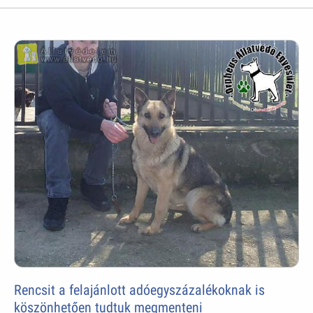
Rencsit a felajánlott adóegyszázalékoknak is
köszönhetően tudtuk megmenteni