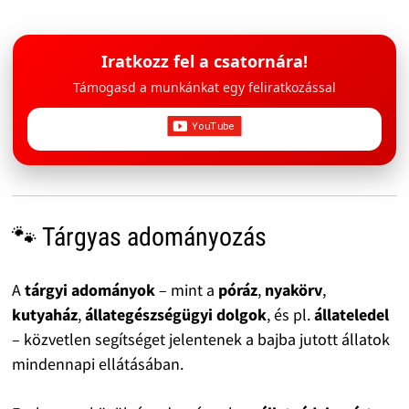
Iratkozz fel a csatornára!
Támogasd a munkánkat egy feliratkozással
🐾 Tárgyas adományozás
A
tárgyi adományok
– mint a
póráz
,
nyakörv
,
kutyaház
,
állategészségügyi dolgok
, és pl.
állateledel
– közvetlen segítséget jelentenek a bajba jutott állatok
mindennapi ellátásában.