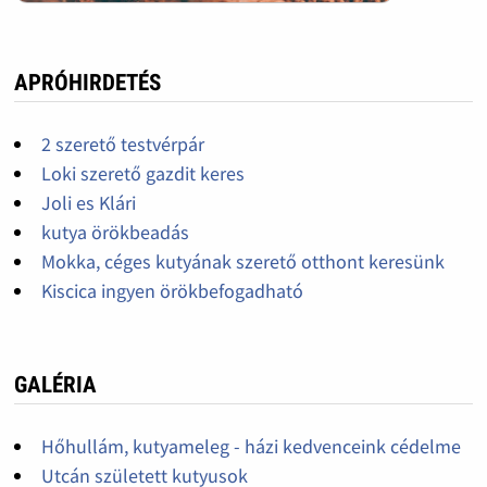
APRÓHIRDETÉS
2 szerető testvérpár
Loki szerető gazdit keres
Joli es Klári
kutya örökbeadás
Mokka, céges kutyának szerető otthont keresünk
Kiscica ingyen örökbefogadható
GALÉRIA
Hőhullám, kutyameleg - házi kedvenceink cédelme
Utcán született kutyusok