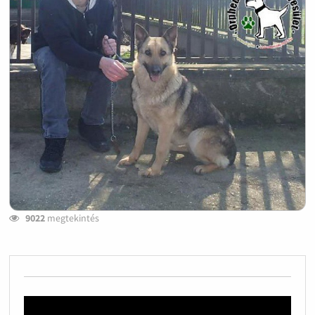
9022
megtekintés