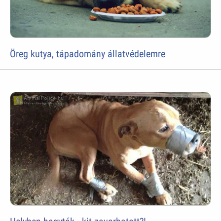
Öreg kutya, tápadomány állatvédelemre