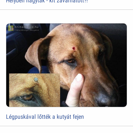
Helyben hagyták - kit zavarhatott?!
Légpuskával lőtték a kutyát fejen