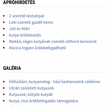
APRÓHIRDETÉS
2 szerető testvérpár
Loki szerető gazdit keres
Joli es Klári
kutya örökbeadás
Mokka, céges kutyának szerető otthont keresünk
Kiscica ingyen örökbefogadható
GALÉRIA
Hőhullám, kutyameleg - házi kedvenceink cédelme
Utcán született kutyusok
Kutyusok, kölyök kutyák
Kutya, cica örökbefogadás támogatása