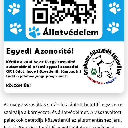
Az üvegvisszaváltás során felajánlott betétdíj egyszerre
szolgálja a környezet- és állatvédelmet. A visszaváltott
palackok betétdíja közvetlenül az állatmentéshez járul
hozzá. Sok kicsi betétdíj együtt hatalmas segítséget