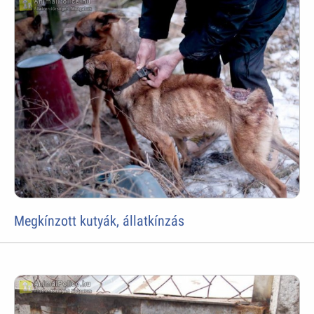
Megkínzott kutyák, állatkínzás