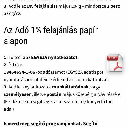
3.
Add le az
1% felajánlást
május 20-ig – mindössze
2 perc
az egész.
Az Adó 1% felajánlás papír
alapon
1.
Töltsd ki az
EGYSZA nyilatkozatot
.
2.
Írd rá a
18464654-1-06
-os adószámot (EGYSZA adatlapot
nyomtatáshoz kitöltve elérheted az ikonra kattintva).
3.
Add le a nyilatkozatot
munkáltatódnak
, vagy
személyesen
, illetve
postán
május közepéig a NAV részére.
(kérdés esetén segítséget a bérszámfejtő / könyvelő tud
adni)
Ismerd meg segítő programjainkat. Segítő