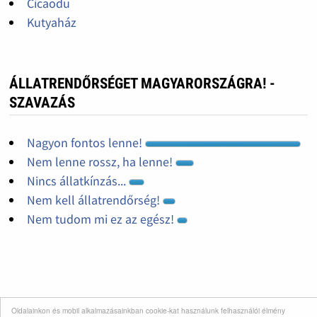
Cicaodu
Kutyaház
ÁLLATRENDŐRSÉGET MAGYARORSZÁGRA! -
SZAVAZÁS
Nagyon fontos lenne!
Nem lenne rossz, ha lenne!
Nincs állatkínzás...
Nem kell állatrendőrség!
Nem tudom mi ez az egész!
Oldalainkon és mobil alkalmazásainkban cookie-kat használunk felhasználói élmény