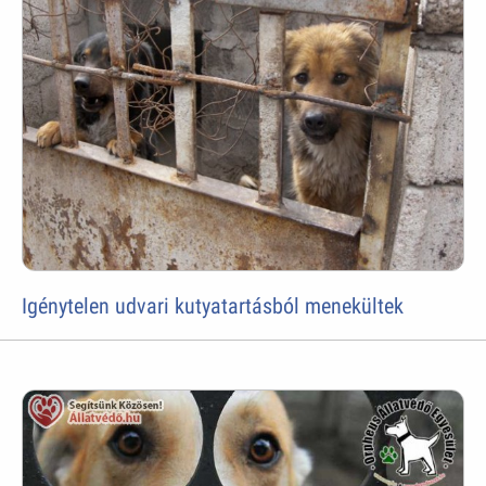
Igénytelen udvari kutyatartásból menekültek