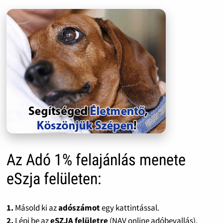
Az Adó 1% felajánlás menete
eSzja felületen:
1.
Másold ki az
adószámot
egy kattintással.
2.
Lépj be az
eSZJA felületre
(NAV online adóbevallás).