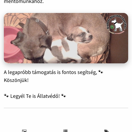
mentőmunkához.
A legapróbb támogatás is fontos segítség, 🐾
Köszönjük!
🐾 Legyél Te is Állatvédő! 🐾