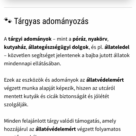
🐾 Tárgyas adományozás
A
tárgyi adományok
– mint a
póráz
,
nyakörv
,
kutyaház
,
állategészségügyi dolgok
, és pl.
állateledel
– közvetlen segítséget jelentenek a bajba jutott állatok
mindennapi ellátásában.
Ezek az eszközök és adományok az
állatvédelemért
végzett munka alapját képezik, hiszen az utcáról
mentett kutyák és cicák biztonságát és jólétét
szolgálják.
Minden felajánlott tárgy valódi támogatás, amely
hozzájárul az
állatévédelemért
végzett folyamatos