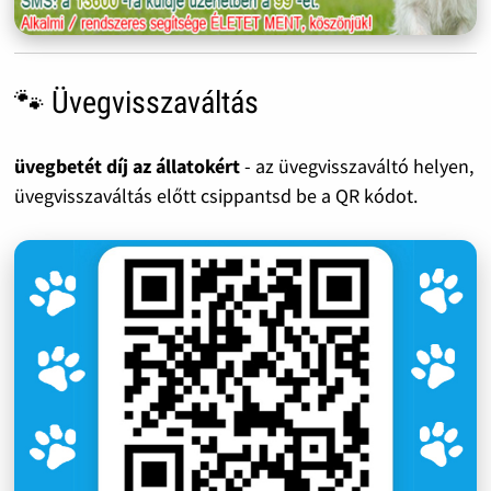
🐾 Üvegvisszaváltás
üvegbetét díj az állatokért
- az üvegvisszaváltó helyen,
üvegvisszaváltás előtt csippantsd be a QR kódot.