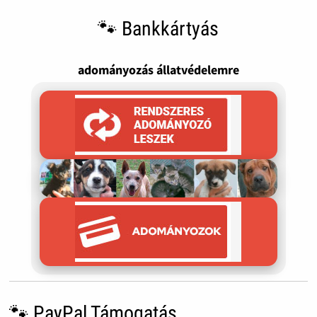
🐾 Bankkártyás
adományozás állatvédelemre
🐾 PayPal Támogatás