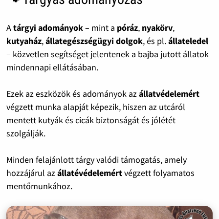
A
tárgyi adományok
– mint a
póráz
,
nyakörv
,
kutyaház
,
állategészségügyi dolgok
, és pl.
állateledel
– közvetlen segítséget jelentenek a bajba jutott állatok
mindennapi ellátásában.
Ezek az eszközök és adományok az
állatvédelemért
végzett munka alapját képezik, hiszen az utcáról
mentett kutyák és cicák biztonságát és jólétét
szolgálják.
Minden felajánlott tárgy valódi támogatás, amely
hozzájárul az
állatévédelemért
végzett folyamatos
mentőmunkához.