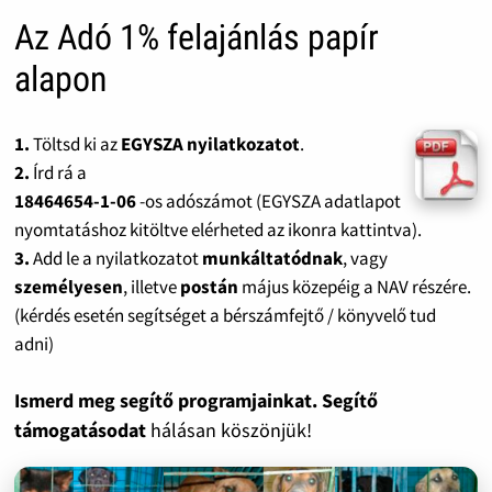
Az Adó 1% felajánlás papír
alapon
1.
Töltsd ki az
EGYSZA nyilatkozatot
.
2.
Írd rá a
18464654-1-06
-os adószámot (EGYSZA adatlapot
nyomtatáshoz kitöltve elérheted az ikonra kattintva).
3.
Add le a nyilatkozatot
munkáltatódnak
, vagy
személyesen
, illetve
postán
május közepéig a NAV részére.
(kérdés esetén segítséget a bérszámfejtő / könyvelő tud
adni)
Ismerd meg segítő programjainkat. Segítő
támogatásodat
hálásan köszönjük!