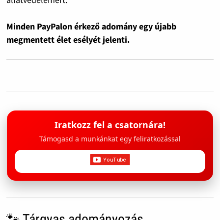
Minden PayPalon érkező adomány egy újabb
megmentett élet esélyét jelenti.
Iratkozz fel a csatornára!
Támogasd a munkánkat egy feliratkozással
🐾 Tárgyas adományozás