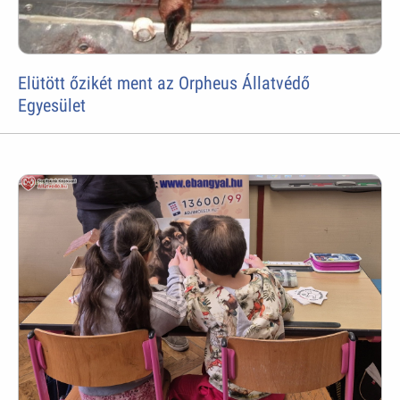
Elütött őzikét ment az Orpheus Állatvédő
Egyesület