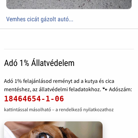
Vemhes cicát gázolt autó...
Adó 1% Állatvédelem
Adó 1% felajánlásod reményt ad a kutya és cica
mentéshez, az állatvédelmi feladatokhoz. 🐾 Adószám:
18464654-1-06
kattintással másolható – a rendelkező nyilatkozathoz