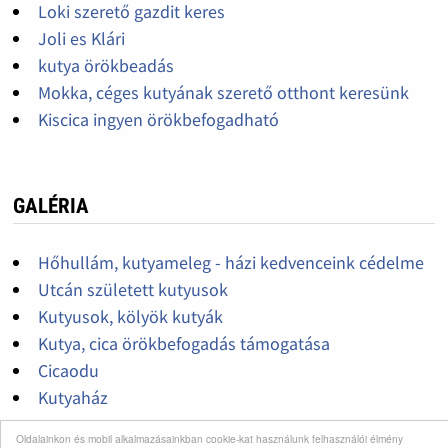
Loki szerető gazdit keres
Joli es Klári
kutya örökbeadás
Mokka, céges kutyának szerető otthont keresünk
Kiscica ingyen örökbefogadható
GALÉRIA
Hőhullám, kutyameleg - házi kedvenceink cédelme
Utcán született kutyusok
Kutyusok, kölyök kutyák
Kutya, cica örökbefogadás támogatása
Cicaodu
Kutyaház
Oldalainkon és mobil alkalmazásainkban cookie-kat használunk felhasználói élmény