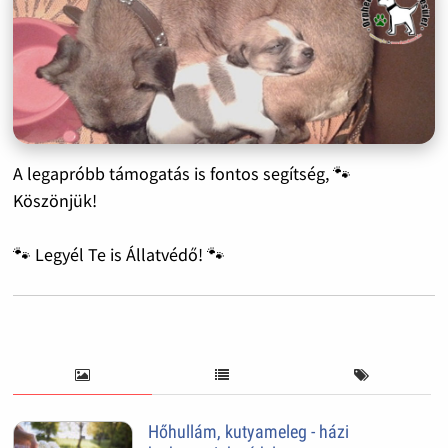
A legapróbb támogatás is fontos segítség, 🐾
Köszönjük!
🐾 Legyél Te is Állatvédő! 🐾
Hőhullám, kutyameleg - házi