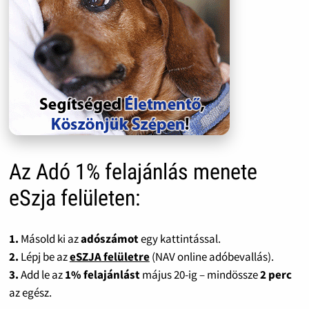
Az Adó 1% felajánlás menete
eSzja felületen:
1.
Másold ki az
adószámot
egy kattintással.
2.
Lépj be az
eSZJA felületre
(NAV online adóbevallás).
3.
Add le az
1% felajánlást
május 20-ig – mindössze
2 perc
az egész.