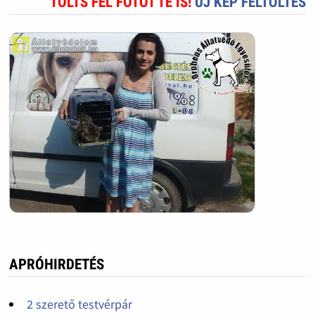
TÖLTS FEL FOTÓT TE IS!
ÚJ KÉP FELTÖLTÉS
APRÓHIRDETÉS
2 szerető testvérpár