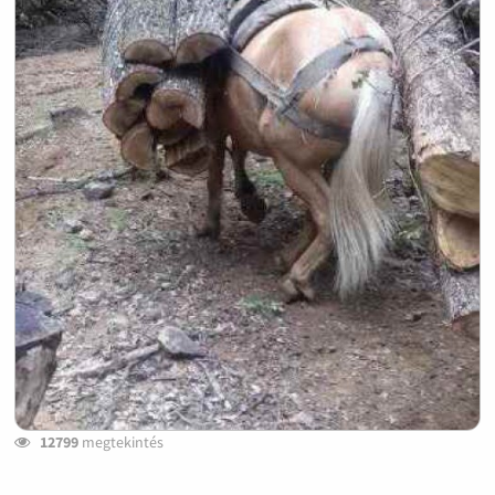
12799
megtekintés