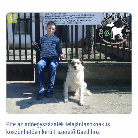
Pite az adóegyszázalék felajánlásoknak is
köszönhetően került szerető Gazdihoz