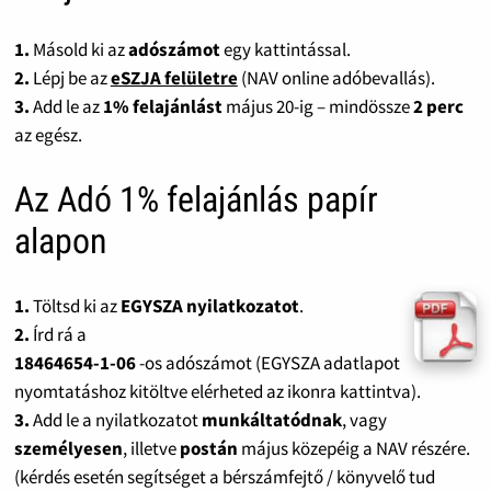
1.
Másold ki az
adószámot
egy kattintással.
2.
Lépj be az
eSZJA felületre
(NAV online adóbevallás).
3.
Add le az
1% felajánlást
május 20-ig – mindössze
2 perc
az egész.
Az Adó 1% felajánlás papír
alapon
1.
Töltsd ki az
EGYSZA nyilatkozatot
.
2.
Írd rá a
18464654-1-06
-os adószámot (EGYSZA adatlapot
nyomtatáshoz kitöltve elérheted az ikonra kattintva).
3.
Add le a nyilatkozatot
munkáltatódnak
, vagy
személyesen
, illetve
postán
május közepéig a NAV részére.
(kérdés esetén segítséget a bérszámfejtő / könyvelő tud