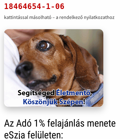
18464654-1-06
kattintással másolható – a rendelkező nyilatkozathoz
Az Adó 1% felajánlás menete
eSzja felületen: