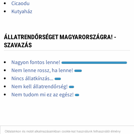
Cicaodu
Kutyaház
ÁLLATRENDŐRSÉGET MAGYARORSZÁGRA! -
SZAVAZÁS
Nagyon fontos lenne!
Nem lenne rossz, ha lenne!
Nincs állatkínzás...
Nem kell állatrendőrség!
Nem tudom mi ez az egész!
Oldalainkon és mobil alkalmazásainkban cookie-kat használunk felhasználói élmény