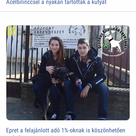
Acélbilinccsel a nyakán tartották a kutyát
Epret a felajánlott adó 1%-oknak is köszönhetően