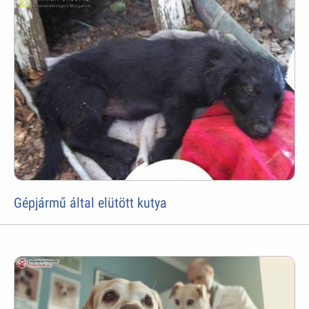
Gépjármű által elütött kutya