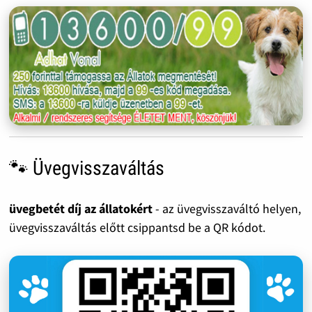
🐾 Üvegvisszaváltás
üvegbetét díj az állatokért
- az üvegvisszaváltó helyen,
üvegvisszaváltás előtt csippantsd be a QR kódot.