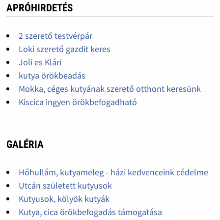
APRÓHIRDETÉS
2 szerető testvérpár
Loki szerető gazdit keres
Joli es Klári
kutya örökbeadás
Mokka, céges kutyának szerető otthont keresünk
Kiscica ingyen örökbefogadható
GALÉRIA
Hőhullám, kutyameleg - házi kedvenceink cédelme
Utcán született kutyusok
Kutyusok, kölyök kutyák
Kutya, cica örökbefogadás támogatása