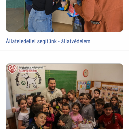
Állateledellel segítünk - állatvédelem