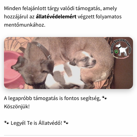
Minden felajánlott tárgy valódi támogatás, amely
hozzájárul az
állatévédelemért
végzett folyamatos
mentőmunkához.
A legapróbb támogatás is fontos segítség, 🐾
Köszönjük!
🐾 Legyél Te is Állatvédő! 🐾