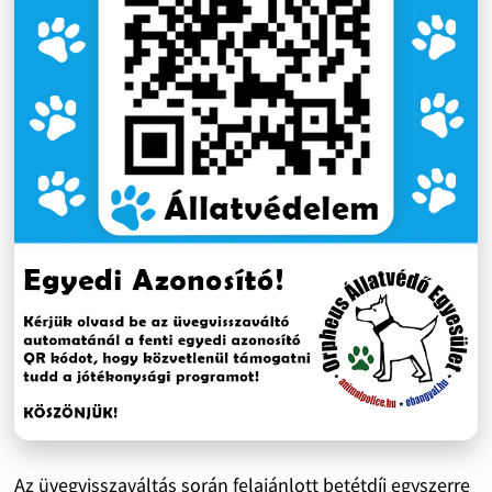
Az üvegvisszaváltás során felajánlott betétdíj egyszerre