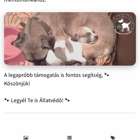
A legapróbb támogatás is fontos segítség, 🐾
Köszönjük!
🐾 Legyél Te is Állatvédő! 🐾