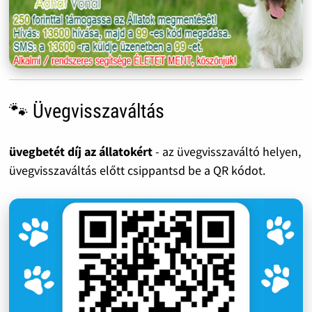
🐾 Üvegvisszaváltás
üvegbetét díj az állatokért
- az üvegvisszaváltó helyen,
üvegvisszaváltás előtt csippantsd be a QR kódot.