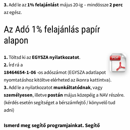
3.
Add le az
1% felajánlást
május 20-ig – mindössze
2 perc
az egész.
Az Adó 1% felajánlás papír
alapon
1.
Töltsd ki az
EGYSZA nyilatkozatot
.
2.
Írd rá a
18464654-1-06
-os adószámot (EGYSZA adatlapot
nyomtatáshoz kitöltve elérheted az ikonra kattintva).
3.
Add le a nyilatkozatot
munkáltatódnak
, vagy
személyesen
, illetve
postán
május közepéig a NAV részére.
(kérdés esetén segítséget a bérszámfejtő / könyvelő tud
adni)
Ismerd meg segítő programjainkat. Segítő