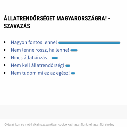
ÁLLATRENDŐRSÉGET MAGYARORSZÁGRA! -
SZAVAZÁS
Nagyon fontos lenne!
Nem lenne rossz, ha lenne!
Nincs állatkínzás...
Nem kell állatrendőrség!
Nem tudom mi ez az egész!
INFORMÁCIÓK
Oldalainkon és mobil alkalmazásainkban cookie-kat használunk felhasználói élmény