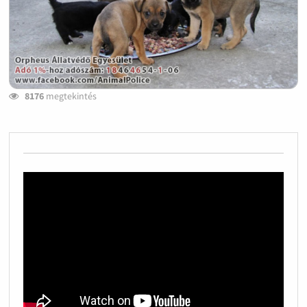
8176
megtekintés