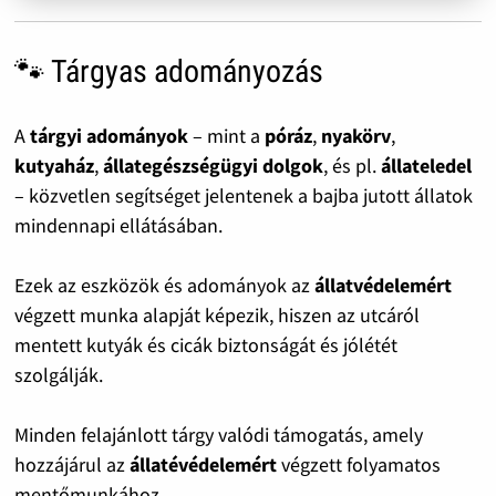
🐾 Tárgyas adományozás
A
tárgyi adományok
– mint a
póráz
,
nyakörv
,
kutyaház
,
állategészségügyi dolgok
, és pl.
állateledel
– közvetlen segítséget jelentenek a bajba jutott állatok
mindennapi ellátásában.
Ezek az eszközök és adományok az
állatvédelemért
végzett munka alapját képezik, hiszen az utcáról
mentett kutyák és cicák biztonságát és jólétét
szolgálják.
Minden felajánlott tárgy valódi támogatás, amely
hozzájárul az
állatévédelemért
végzett folyamatos
mentőmunkához.