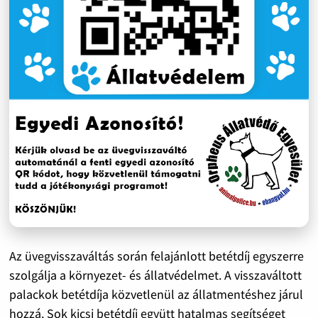
Az üvegvisszaváltás során felajánlott betétdíj egyszerre
szolgálja a környezet- és állatvédelmet. A visszaváltott
palackok betétdíja közvetlenül az állatmentéshez járul
hozzá. Sok kicsi betétdíj együtt hatalmas segítséget