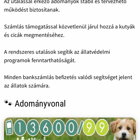
Az utalással érkező adományok stabil és tervezhető
működést biztosítanak.
Számlás támogatással közvetlenül járul hozzá a kutyák
és cicák megmentéséhez.
A rendszeres utalások segítik az állatvédelmi
programok fenntarthatóságát.
Minden bankszámlás befizetés valódi segítséget jelent
az állatok számára.
🐾 Adományvonal