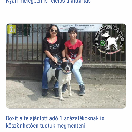
Nyári melegben is felelős álalttartás
Doxit a felajánlott adó 1 százalékoknak is
köszönhetően tudtuk megmenteni