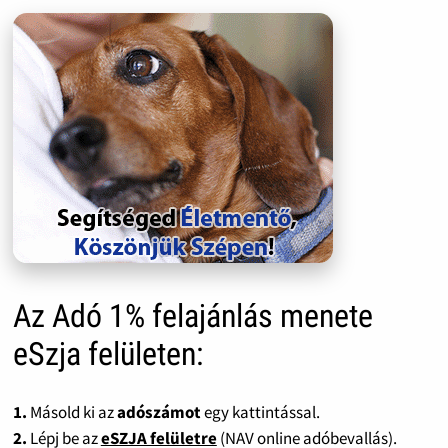
Az Adó 1% felajánlás menete
eSzja felületen:
1.
Másold ki az
adószámot
egy kattintással.
2.
Lépj be az
eSZJA felületre
(NAV online adóbevallás).