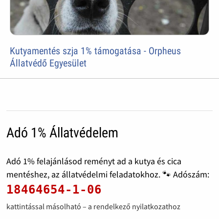
Kutyamentés szja 1% támogatása - Orpheus
Állatvédő Egyesület
Adó 1% Állatvédelem
Adó 1% felajánlásod reményt ad a kutya és cica
mentéshez, az állatvédelmi feladatokhoz. 🐾 Adószám:
18464654-1-06
kattintással másolható – a rendelkező nyilatkozathoz