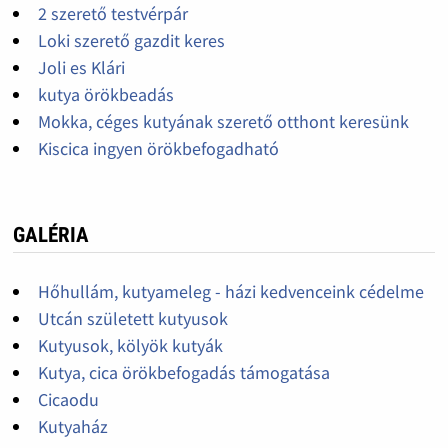
2 szerető testvérpár
Loki szerető gazdit keres
Joli es Klári
kutya örökbeadás
Mokka, céges kutyának szerető otthont keresünk
Kiscica ingyen örökbefogadható
GALÉRIA
Hőhullám, kutyameleg - házi kedvenceink cédelme
Utcán született kutyusok
Kutyusok, kölyök kutyák
Kutya, cica örökbefogadás támogatása
Cicaodu
Kutyaház