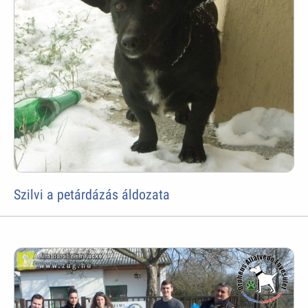
Szilvi a petárdázás áldozata