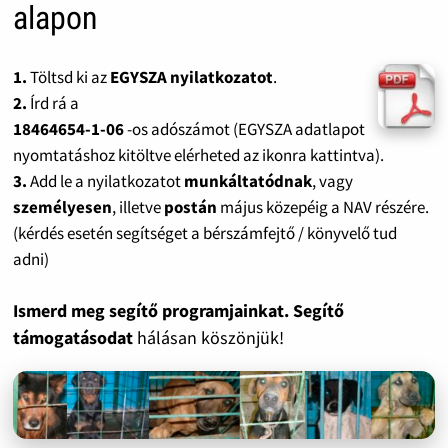
alapon
1.
Töltsd ki az
EGYSZA nyilatkozatot
.
2.
Írd rá a
18464654-1-06
-os adószámot (EGYSZA adatlapot
nyomtatáshoz kitöltve elérheted az ikonra kattintva).
3.
Add le a nyilatkozatot
munkáltatódnak
, vagy
személyesen
, illetve
postán
május közepéig a NAV részére.
(kérdés esetén segítséget a bérszámfejtő / könyvelő tud
adni)
Ismerd meg segítő programjainkat. Segítő
támogatásodat
hálásan köszönjük!