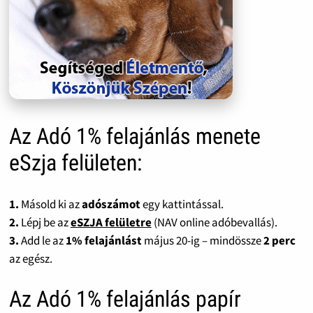
Az Adó 1% felajánlás menete
eSzja felületen:
1.
Másold ki az
adószámot
egy kattintással.
2.
Lépj be az
eSZJA felületre
(NAV online adóbevallás).
3.
Add le az
1% felajánlást
május 20-ig – mindössze
2 perc
az egész.
Az Adó 1% felajánlás papír