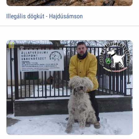
Illegális dögkút - Hajdúsámson