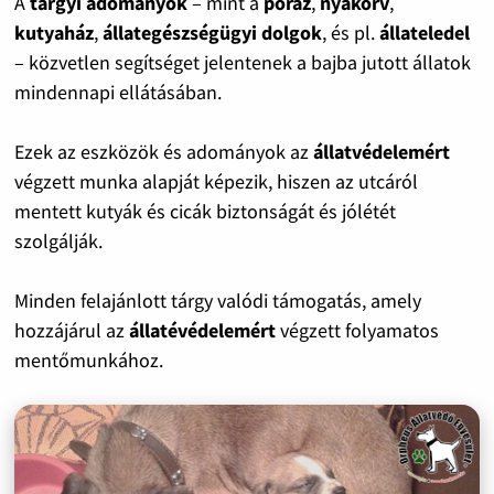
A
tárgyi adományok
– mint a
póráz
,
nyakörv
,
kutyaház
,
állategészségügyi dolgok
, és pl.
állateledel
– közvetlen segítséget jelentenek a bajba jutott állatok
mindennapi ellátásában.
Ezek az eszközök és adományok az
állatvédelemért
végzett munka alapját képezik, hiszen az utcáról
mentett kutyák és cicák biztonságát és jólétét
szolgálják.
Minden felajánlott tárgy valódi támogatás, amely
hozzájárul az
állatévédelemért
végzett folyamatos
mentőmunkához.