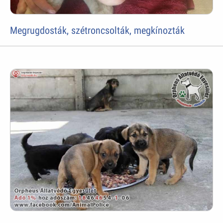
Megrugdosták, szétroncsolták, megkínozták