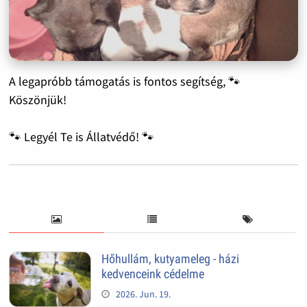
A legapróbb támogatás is fontos segítség, 🐾
Köszönjük!
🐾 Legyél Te is Állatvédő! 🐾
Hőhullám, kutyameleg - házi
kedvenceink cédelme
2026. Jun. 19.