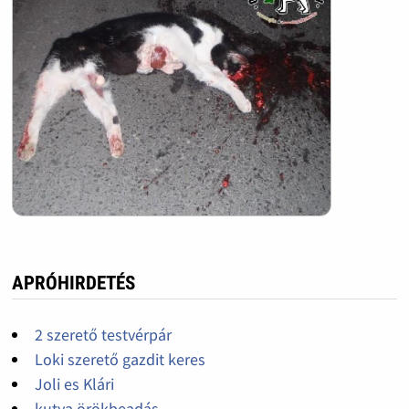
APRÓHIRDETÉS
2 szerető testvérpár
Loki szerető gazdit keres
Joli es Klári
kutya örökbeadás