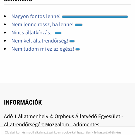
Nagyon fontos lenne!
Nem lenne rossz, ha lenne!
Nincs állatkínzás...
Nem kell állatrendőrség!
Nem tudom mi ez az egész!
INFORMÁCIÓK
Adó 1 állatmenhely © Orpheus Állatvédő Egyesület -
Állatrendőrségért Mozgalom - Adómentes
adománygyűjtés: közhasznú szervezetként az
Oldalainkon és mobil alkalmazásainkban cookie-kat használunk felhasználói élmény