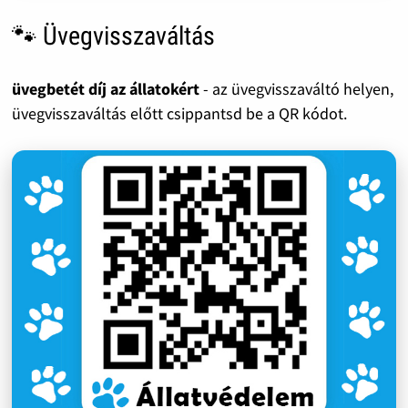
🐾 Üvegvisszaváltás
üvegbetét díj az állatokért
- az üvegvisszaváltó helyen,
üvegvisszaváltás előtt csippantsd be a QR kódot.