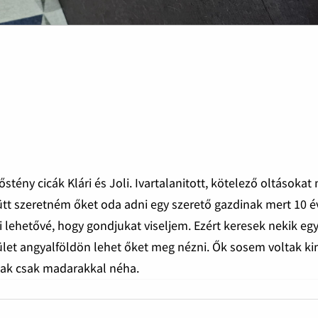
stény cicák Klári és Joli. Ivartalanitott, kötelező oltásokat
ütt szeretném őket oda adni egy szerető gazdinak mert 10 é
lehetővé, hogy gondjukat viseljem. Ezért keresek nekik egy
rület angyalföldön lehet őket meg nézni. Ők sosem voltak ki
tak csak madarakkal néha.