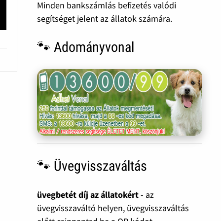
Minden bankszámlás befizetés valódi
segítséget jelent az állatok számára.
🐾 Adományvonal
🐾 Üvegvisszaváltás
üvegbetét díj az állatokért
- az
üvegvisszaváltó helyen, üvegvisszaváltás