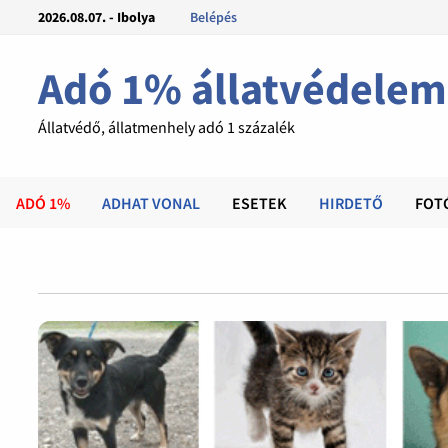
2026.08.07. - Ibolya
Belépés
Adó 1% állatvédelem
Állatvédő, állatmenhely adó 1 százalék
ADÓ 1%
ADHAT VONAL
ESETEK
HIRDETŐ
FOT