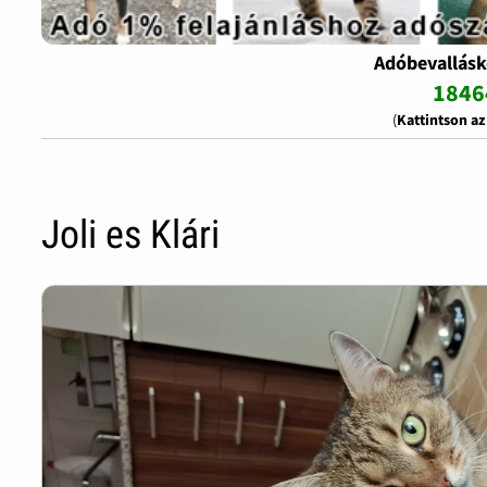
Adóbevallásk
1846
(
Kattintson a
Joli es Klári