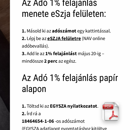
Az Adó 1% felajánlás
menete eSzja felületen:
1.
Másold ki az
adószámot
egy kattintással.
2.
Lépj be az
eSZJA felületre
(NAV online
adóbevallás).
3.
Add le az
1% felajánlást
május 20-ig –
mindössze
2 perc
az egész.
Az Adó 1% felajánlás papír
alapon
1.
Töltsd ki az
EGYSZA nyilatkozatot
.
2.
Írd rá a
18464654-1-06
-os adószámot
(EGYSZA adatlapot nyomtatáshoz kitöltve