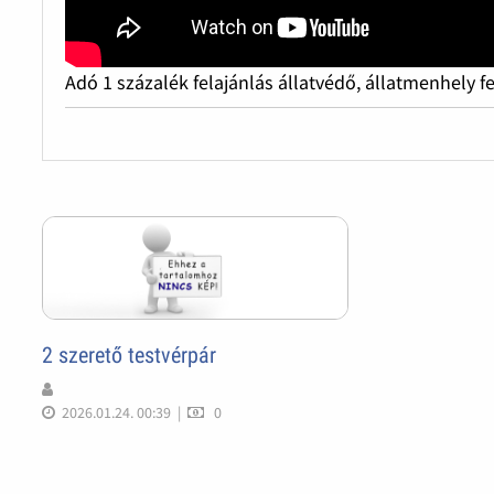
Adó 1 százalék felajánlás állatvédő, állatmenhely f
2 szerető testvérpár
2026.01.24. 00:39
|
0