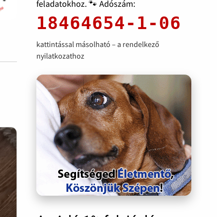
feladatokhoz. 🐾 Adószám:
18464654-1-06
kattintással másolható – a rendelkező
nyilatkozathoz