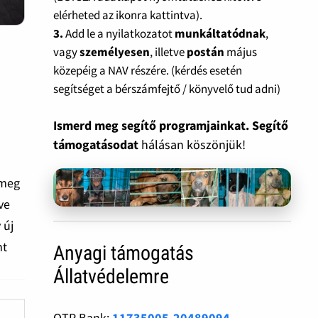
elérheted az ikonra kattintva).
3.
Add le a nyilatkozatot
munkáltatódnak
,
vagy
személyesen
, illetve
postán
május
közepéig a NAV részére. (kérdés esetén
segítséget a bérszámfejtő / könyvelő tud adni)
Ismerd meg segítő programjainkat. Segítő
támogatásodat
hálásan köszönjük!
 meg
ve
 új
nt
Anyagi támogatás
Állatvédelemre
OTP Bank:
11735005-20489094