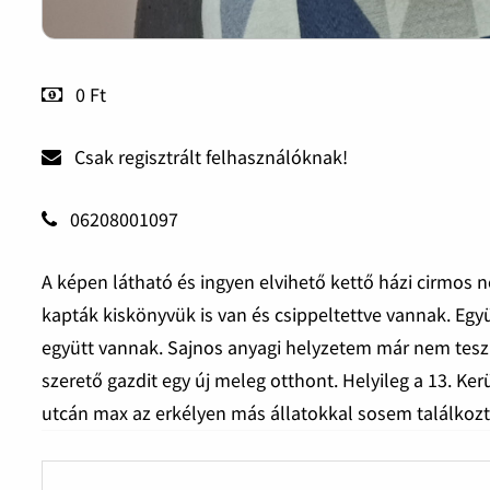
0 Ft
Csak regisztrált felhasználóknak!
06208001097
A képen látható és ingyen elvihető kettő házi cirmos nő
kapták kiskönyvük is van és csippeltettve vannak. Egy
együtt vannak. Sajnos anyagi helyzetem már nem teszi 
szerető gazdit egy új meleg otthont. Helyileg a 13. Ke
utcán max az erkélyen más állatokkal sosem találkoz