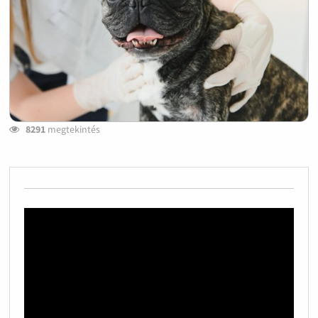
8291
megtekintés