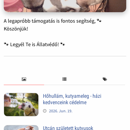
A legapróbb támogatás is fontos segítség, 🐾
Köszönjük!
🐾 Legyél Te is Állatvédő! 🐾
Hőhullám, kutyameleg - házi
kedvenceink cédelme
2026. Jun. 19.
Utcán született kutyusok