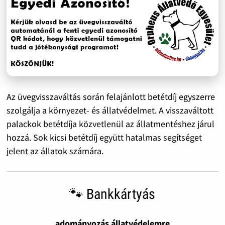
Az üvegvisszaváltás során felajánlott betétdíj egyszerre
szolgálja a környezet- és állatvédelmet. A visszaváltott
palackok betétdíja közvetlenül az állatmentéshez járul
hozzá. Sok kicsi betétdíj együtt hatalmas segítséget
jelent az állatok számára.
🐾 Bankkártyás
adományozás állatvédelemre