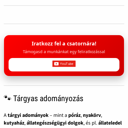
Iratkozz fel a csatornára!
Támogasd a munkánkat egy feliratkozással
🐾 Tárgyas adományozás
A
tárgyi adományok
– mint a
póráz
,
nyakörv
,
kutyaház
,
állategészségügyi dolgok
, és pl.
állateledel