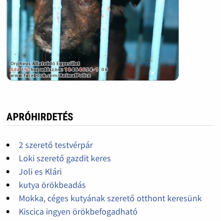
APRÓHIRDETÉS
2 szerető testvérpár
Loki szerető gazdit keres
Joli es Klári
kutya örökbeadás
Mokka, céges kutyának szerető otthont keresünk
Kiscica ingyen örökbefogadható