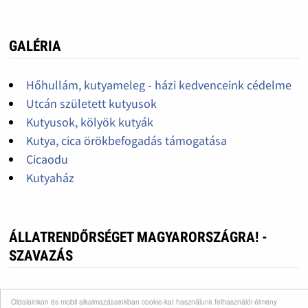
GALÉRIA
Hőhullám, kutyameleg - házi kedvenceink cédelme
Utcán született kutyusok
Kutyusok, kölyök kutyák
Kutya, cica örökbefogadás támogatása
Cicaodu
Kutyaház
ÁLLATRENDŐRSÉGET MAGYARORSZÁGRA! -
SZAVAZÁS
Nagyon fontos lenne!
Oldalainkon és mobil alkalmazásainkban cookie-kat használunk felhasználói élmény