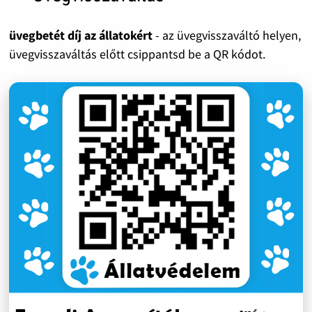
üvegbetét díj az állatokért
- az üvegvisszaváltó helyen,
üvegvisszaváltás előtt csippantsd be a QR kódot.