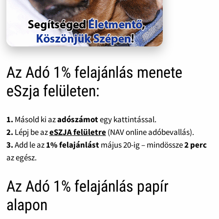
Az Adó 1% felajánlás menete
eSzja felületen:
1.
Másold ki az
adószámot
egy kattintással.
2.
Lépj be az
eSZJA felületre
(NAV online adóbevallás).
3.
Add le az
1% felajánlást
május 20-ig – mindössze
2 perc
az egész.
Az Adó 1% felajánlás papír
alapon