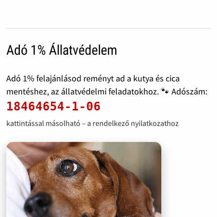
Adó 1% Állatvédelem
Adó 1% felajánlásod reményt ad a kutya és cica
mentéshez, az állatvédelmi feladatokhoz. 🐾 Adószám:
18464654-1-06
kattintással másolható – a rendelkező nyilatkozathoz