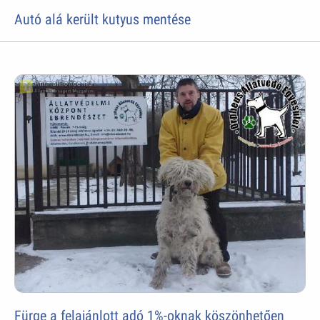
Autó alá került kutyus mentése
Fürge a felajánlott adó 1%-oknak köszönhetően