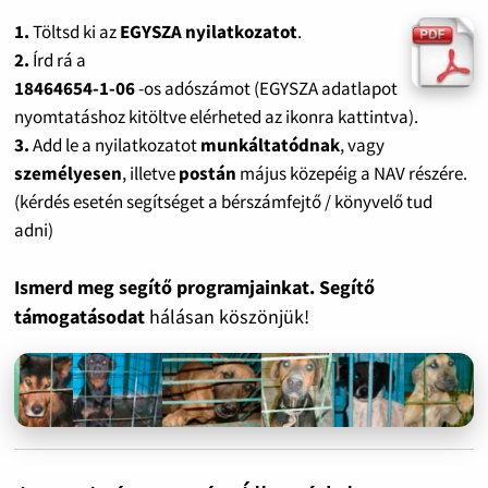
1.
Töltsd ki az
EGYSZA nyilatkozatot
.
2.
Írd rá a
18464654-1-06
-os adószámot (EGYSZA adatlapot
nyomtatáshoz kitöltve elérheted az ikonra kattintva).
3.
Add le a nyilatkozatot
munkáltatódnak
, vagy
személyesen
, illetve
postán
május közepéig a NAV részére.
(kérdés esetén segítséget a bérszámfejtő / könyvelő tud
adni)
Ismerd meg segítő programjainkat. Segítő
támogatásodat
hálásan köszönjük!